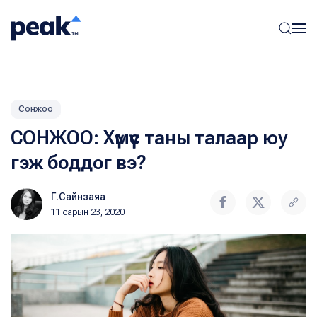
Сонжоо
СОНЖОО: Хүмүүс таны талаар юу
гэж боддог вэ?
Г.Сайнзаяа
11 сарын 23, 2020