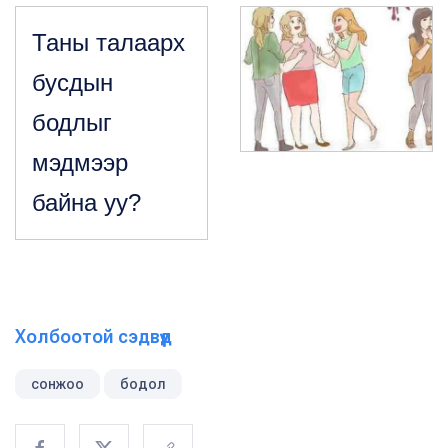
Таны талаарх
бусдын
бодлыг
мэдмээр
байна уу?
Холбоотой сэдвүүд
сонжоо
бодол