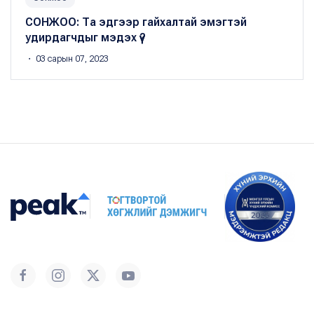
СОНЖОО: Та эдгээр гайхалтай эмэгтэй
удирдагчдыг мэдэх үү?
・ 03 сарын 07, 2023