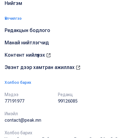
Нийгэм
Үйлчилгээ
Редакцын бодлого
Манай нийтлэгчид
Контент нийлүүлэх
Эвэнт дээр хамтран ажиллах
Холбоо барих
Мэдээ
Редакц
77191977
99126085
Имэйл
contact@peak.mn
Холбоо барих