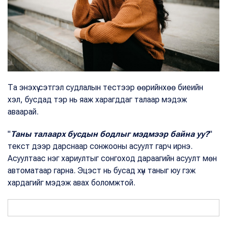
Та энэхүү сэтгэл судлалын тестээр өөрийнхөө биеийн
хэл, бусдад тэр нь яаж харагддаг талаар мэдэж
аваарай.
"
Таны талаарх бусдын бодлыг мэдмээр байна уу?
"
текст дээр дарснаар сонжооны асуулт гарч ирнэ.
Асуултаас нэг хариултыг сонгоход дараагийн асуулт мөн
автоматаар гарна. Эцэст нь бусад хүн таныг юу гэж
хардагийг мэдэж авах боломжтой.