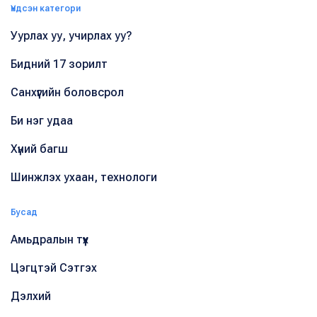
Үндсэн категори
Уурлах уу, учирлах уу?
Бидний 17 зорилт
Санхүүгийн боловсрол
Би нэг удаа
Хүний багш
Шинжлэх ухаан, технологи
Бусад
Амьдралын түүх
Цэгцтэй Сэтгэх
Дэлхий