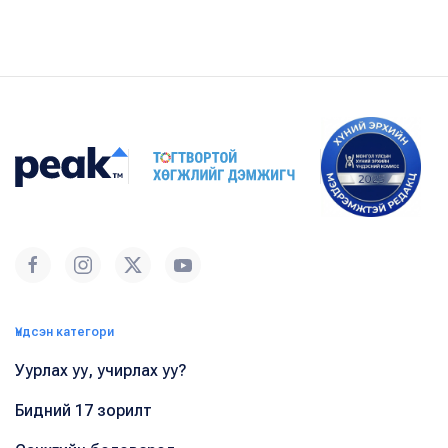
Үндсэн категори
Уурлах уу, учирлах уу?
Бидний 17 зорилт