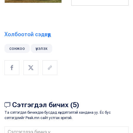
Холбоотой сэдвүүд
сонжоо
үнэлэх
Сэтгэгдэл бичих (5)
Та сэтгэгдэл бичихдээ бусдад хүндэтгэлтэй хандана уу. Ёс бус
сэтгэгдлийг Peak.mn сайт устгах эрхтэй.