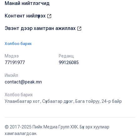
Манай нийтлэгчид
Контент нийлүүлэх
Эвэнт дээр хамтран ажиллах
Холбоо барих
Мэдээ
Редакц
77191977
99126085
Имэйл
contact@peak.mn
Холбоо барих
Улаанбаатар хот, Сүхбаатар дүүрэг, Бага тойруу, 24-р байр
© 2017-2025 Пийк Медиа Групп ХХК. Бүх эрх хуулиар
хамгаалагдсан.