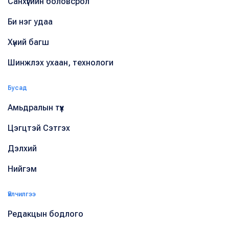
Санхүүгийн боловсрол
Би нэг удаа
Хүний багш
Шинжлэх ухаан, технологи
Бусад
Амьдралын түүх
Цэгцтэй Сэтгэх
Дэлхий
Нийгэм
Үйлчилгээ
Редакцын бодлого