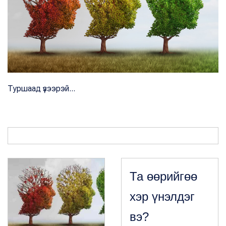
Туршаад үзээрэй...
Та өөрийгөө
хэр үнэлдэг
вэ?