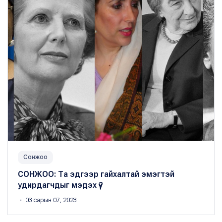
Сонжоо
СОНЖОО: Та эдгээр гайхалтай эмэгтэй
удирдагчдыг мэдэх үү?
・ 03 сарын 07, 2023