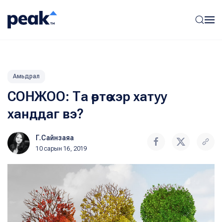
Амьдрал
СОНЖОО: Та өөртөө хэр хатуу
ханддаг вэ?
Г.Сайнзаяа
10 сарын 16, 2019