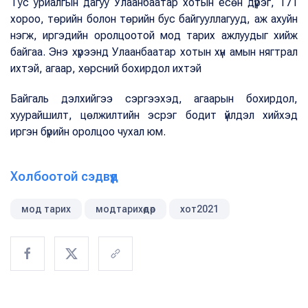
Тус уриалгын дагуу Улаанбаатар хотын есөн дүүрэг, 171
хороо, төрийн болон төрийн бус байгууллагууд, аж ахуйн
нэгж, иргэдийн оролцоотой мод тарих ажлуудыг хийж
байгаа. Энэ хүрээнд Улаанбаатар хотын хүн амын нягтрал
ихтэй, агаар, хөрсний бохирдол ихтэй
Байгаль дэлхийгээ сэргээхэд, агаарын бохирдол,
хуурайшилт, цөлжилтийн эсрэг бодит үйлдэл хийхэд
иргэн бүрийн оролцоо чухал юм.
Холбоотой сэдвүүд
мод тарих
модтарихөдөр
хот2021