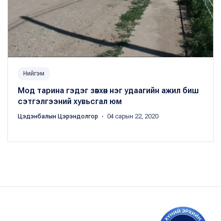
Нийгэм
Мод тарина гэдэг зөвхөн нэг удаагийн ажил биш
сэтгэлгээний хувьсгал юм
Цэдэнбалын Цэрэндолгор
・ 04 сарын 22, 2020