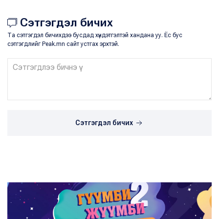
Сэтгэгдэл бичих
Та сэтгэгдэл бичихдээ бусдад хүндэтгэлтэй хандана уу. Ёс бус
сэтгэгдлийг Peak.mn сайт устгах эрхтэй.
Сэтгэгдэл бичих