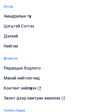
Бусад
Амьдралын түүх
Цэгцтэй Сэтгэх
Дэлхий
Нийгэм
Үйлчилгээ
Редакцын бодлого
Манай нийтлэгчид
Контент нийлүүлэх
Эвэнт дээр хамтран ажиллах
Холбоо барих