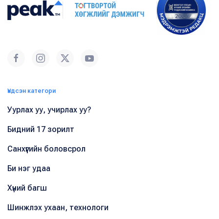
Үндсэн категори
Уурлах уу, учирлах уу?
Бидний 17 зорилт
Санхүүгийн боловсрол
Би нэг удаа
Хүний багш
Шинжлэх ухаан, технологи