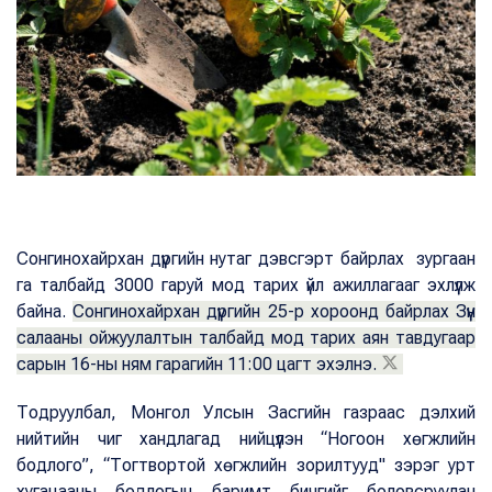
Сонгинохайрхан дүүргийн нутаг дэвсгэрт байрлах зургаан
га талбайд 3000 гаруй мод тарих үйл ажиллагааг эхлүүлж
байна.
Сонгинохайрхан дүүргийн 25-р хороонд байрлах Зүүн
салааны ойжуулалтын талбайд мод тарих аян тавдугаар
сарын 16-ны ням гарагийн 11:00 цагт эхэлнэ.
Тодруулбал, Монгол Улсын Засгийн газраас дэлхий
нийтийн чиг хандлагад нийцүүлэн “Ногоон хөгжлийн
бодлого”, “Тогтвортой хөгжлийн зорилтууд" зэрэг урт
хугацааны бодлогын баримт бичгийг боловсруулан