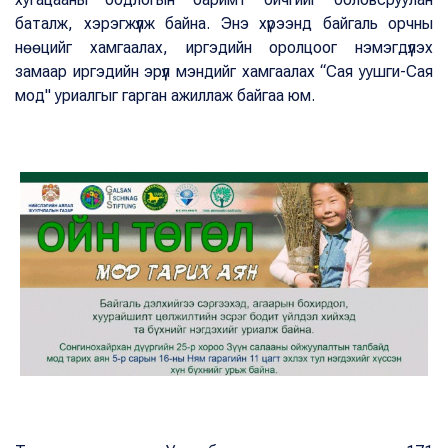
баталж, хэрэгжүүлж байна. Энэ хүрээнд байгаль орчны
нөөцийг хамгаалах, иргэдийн оролцоог нэмэгдүүлэх
замаар иргэдийн эрүүл мэндийг хамгаалах “Сая уушги-Сая
мод" уриалгыг гарган ажиллаж байгаа юм.