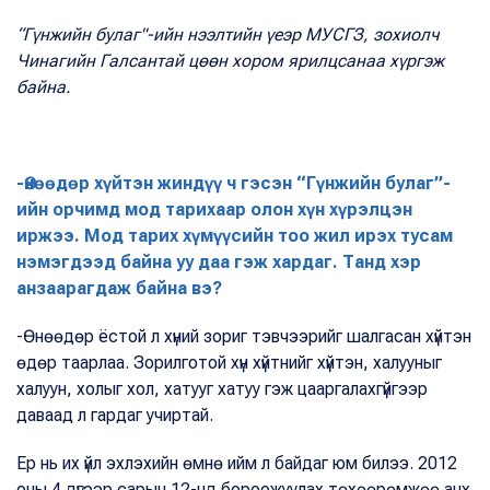
“Гүнжийн булаг"-ийн нээлтийн үеэр МУСГЗ, зохиолч
Чинагийн Галсантай цөөн хором ярилцсанаа хүргэж
байна.
-Өнөөдөр хүйтэн жиндүү ч гэсэн “Гүнжийн булаг”-
ийн орчимд мод тарихаар олон хүн хүрэлцэн
иржээ. Мод тарих хүмүүсийн тоо жил ирэх тусам
нэмэгдээд байна уу даа гэж хардаг. Танд хэр
анзаарагдаж байна вэ?
-Өнөөдөр ёстой л хүний зориг тэвчээрийг шалгасан хүйтэн
өдөр таарлаа. Зорилготой хүн хүйтнийг хүйтэн, халууныг
халуун, холыг хол, хатууг хатуу гэж цааргалахгүйгээр
даваад л гардаг учиртай.
Ер нь их үйл эхлэхийн өмнө ийм л байдаг юм билээ. 2012
оны 4 дүгээр сарын 12-нд бороожуулах төхөөрөмжөө анх