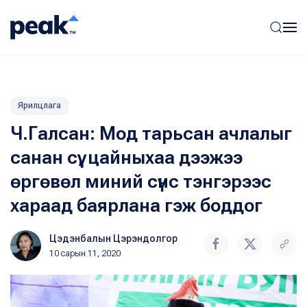
Ярилцлага
Ч.Галсан: Мод тарьсан ачлалыг
санан сүү, цайныхаа дээжээ
өргөвөл миний сүнс тэнгэрээс
хараад баярлана гэж боддог
Цэдэнбалын Цэрэндолгор
10 сарын 11, 2020