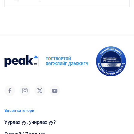
Үндсэн категори
Уурлах уу, учирлах уу?