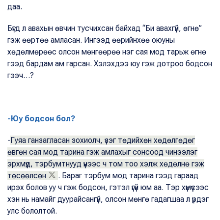
даа.
Бүгд л авахын өвчин тусчихсан байхад “Би авахгүй, өгнө”
гэж өөртөө амласан. Ингээд өөрийнхөө оюуны
хөдөлмөрөөс олсон мөнгөөрөө нэг сая мод тарьж өгнө
гээд бардам ам гарсан. Хэлэхдээ юу гэж дотроо бодсон
гээч…?
-Юу бодсон бол?
-
Гуяа ганзагласан зохиолч, үзэг төдийхөн хөдөлгөдөг
өвгөн сая мод тарина гэж амлахыг сонсоод чинээлэг
эрхмүүд, тэрбумтнууд үүнээс ч том тоо хэлж хөдөлнө гэж
төсөөлсөн
. Бараг тэрбум мод тарина гээд гараад
ирэх болов уу ч гэж бодсон, гэтэл үгүй юм аа. Тэр хүмүүсээс
хэн нь намайг дуурайсангүй, олсон мөнгө гадагшаа л үрдэг
улс бололтой.