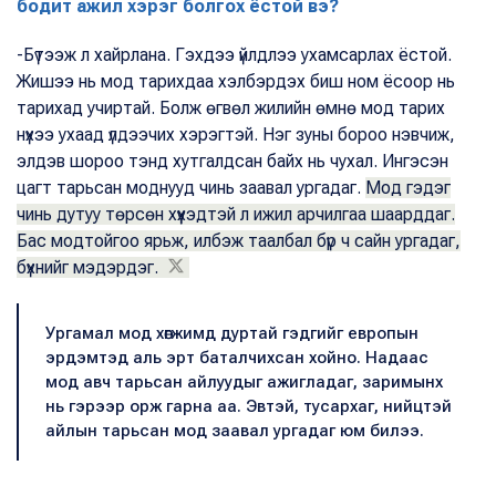
бодит ажил хэрэг болгох ёстой вэ?
-Бүтээж л хайрлана. Гэхдээ үйлдлээ ухамсарлах ёстой.
Жишээ нь мод тарихдаа хэлбэрдэх биш ном ёсоор нь
тарихад учиртай. Болж өгвөл жилийн өмнө мод тарих
нүхээ ухаад үлдээчих хэрэгтэй. Нэг зуны бороо нэвчиж,
элдэв шороо тэнд хутгалдсан байх нь чухал. Ингэсэн
цагт тарьсан моднууд чинь заавал ургадаг.
Мод гэдэг
чинь дутуу төрсөн хүүхэдтэй л ижил арчилгаа шаарддаг.
Бас модтойгоо ярьж, илбэж таалбал бүр ч сайн ургадаг,
бүхнийг мэдэрдэг.
Ургамал мод хөгжимд дуртай гэдгийг европын
эрдэмтэд аль эрт баталчихсан хойно. Надаас
мод авч тарьсан айлуудыг ажигладаг, заримынх
нь гэрээр орж гарна аа. Эвтэй, тусархаг, нийцтэй
айлын тарьсан мод заавал ургадаг юм билээ.