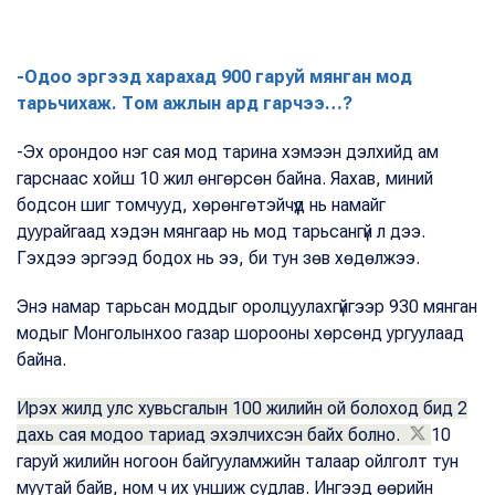
-Одоо эргээд харахад 900 гаруй мянган мод
тарьчихаж. Том ажлын ард гарчээ…?
-Эх орондоо нэг сая мод тарина хэмээн дэлхийд ам
гарснаас хойш 10 жил өнгөрсөн байна. Яахав, миний
бодсон шиг томчууд, хөрөнгөтэйчүүд нь намайг
дуурайгаад хэдэн мянгаар нь мод тарьсангүй л дээ.
Гэхдээ эргээд бодох нь ээ, би тун зөв хөдөлжээ.
Энэ намар тарьсан моддыг оролцуулахгүйгээр 930 мянган
модыг Монголынхоо газар шорооны хөрсөнд ургуулаад
байна.
Ирэх жилд улс хувьсгалын 100 жилийн ой болоход бид 2
дахь сая модоо тариад эхэлчихсэн байх болно.
10
гаруй жилийн ногоон байгууламжийн талаар ойлголт тун
муутай байв, ном ч их уншиж судлав. Ингээд өөрийн