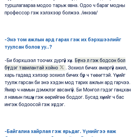
туршлагаараа модоо тарьж явна. Одоо ч бараг модны
профессор гэж хэлэхээр болжээ. /инээв/
-Энэ том ажлын ард гарах гэж их бэрхшээлийг
туулсан болов уу..?
-Би бэрхшээл тоочих дургүй хүн.
Бүтнэ л гэж бодсон бол
бүтдэг тавилантай хойно
. Зохиол бичих амаргүй ажил,
харь гадаад хэлээр зохиол бичих бүр ч төвөгтэй. Үүнийг
туулж гарсан би энэ хэдэн мод тарих ажлын ард гарчээ.
Ямар ч намын дэмжлэг авсангүй. Би Монгол гэдэг ганцхан
л намын гишүүн гэж өөрийгөө боддог. Бусад хүнийг ч бас
ингэж бодоосой гэж хүсдэг.
-Байгалиа хайрлая гэж ярьдаг. Үүнийгээ яаж