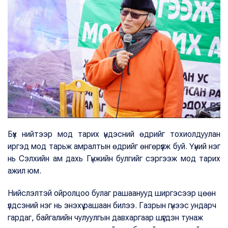
Бүх нийтээр мод тарих үндэсний өдрийг тохиолдуулан
иргэд мод тарьж амралтын өдрийг өнгөрүүлж буй. Үүний нэг
нь Сэлхийн ам дахь Гүнжийн булгийг сэргээж мод тарих
ажил юм.
Нийслэлтэй ойролцоо булаг рашаанууд ширгэсээр цөөн
үлдсэний нэг нь энэхүү рашаан билээ. Газрын гүнээс ундарч
гардаг, байгалийн чулуулгын давхаргаар шүүгдэн тунаж