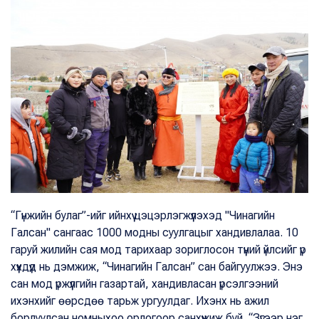
“Гүнжийн булаг”-ийг ийнхүү цэцэрлэгжүүлэхэд "Чинагийн
Галсан" сангаас 1000 модны суулгацыг хандивлалаа. 10
гаруй жилийн сая мод тарихаар зориглосон түүний үйлсийг үр
хүүхдүүд нь дэмжиж, “Чинагийн Галсан” сан байгуулжээ. Энэ
сан мод үржүүлгийн газартай, хандивласан үрсэлгээний
ихэнхийг өөрсдөө тарьж ургуулдаг. Ихэнх нь ажил
борлуулсан номныхоо орлогоор санхүүжиж буй. “Зүгээр нэг