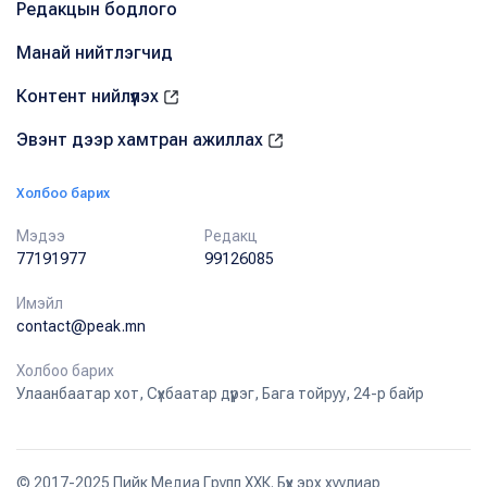
Редакцын бодлого
Манай нийтлэгчид
Контент нийлүүлэх
Эвэнт дээр хамтран ажиллах
Холбоо барих
Мэдээ
Редакц
77191977
99126085
Имэйл
contact@peak.mn
Холбоо барих
Улаанбаатар хот, Сүхбаатар дүүрэг, Бага тойруу, 24-р байр
© 2017-2025 Пийк Медиа Групп ХХК. Бүх эрх хуулиар