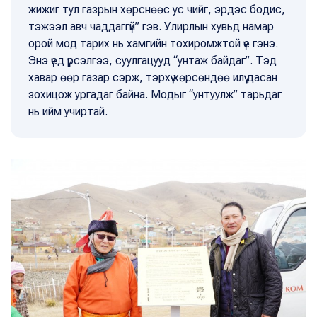
жижиг тул газрын хөрснөөс ус чийг, эрдэс бодис,
тэжээл авч чаддаггүй” гэв. Улирлын хувьд намар
орой мод тарих нь хамгийн тохиромжтой үе гэнэ.
Энэ үед үрсэлгээ, суулгацууд “унтаж байдаг”. Тэд
хавар өөр газар сэрж, тэрхүү хөрсөндөө илүү дасан
зохицож ургадаг байна. Модыг “унтуулж” тарьдаг
нь ийм учиртай.