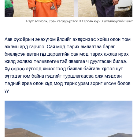
Нэрт зохиолч, соён гэгээрүүлэгч Ч.Галсан хүү Г.Галтайхүүгийн хамт
Аав хүү хоёрын энэхүү том үйлсийг эхлүүлснээс хойш олон том
ажлын ард гарчээ. Сая мод тарих амлалтаа бараг
биелүүлсэн өвгөн гүүш дараагийн сая мод тарих ажлаа ирэх
жилд эхлүүлэх төлөвлөгөөтэй яваагаа ч дуулгасан билээ.
Хүн өөрөө зүтгээд хичээгээд байвал байгаль хүртэл цуг
зүтгэдэг юм байна гэдгийг туршлагаасаа олж мэдсэн
тэдний яриа олон хүнд мод тарих урам зориг өгсөн болов
уу.