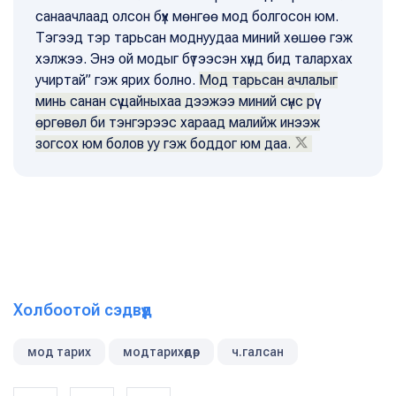
санаачлаад олсон бүх мөнгөө мод болгосон юм.
Тэгээд тэр тарьсан моднуудаа миний хөшөө гэж
хэлжээ. Энэ ой модыг бүтээсэн хүнд бид талархах
учиртай” гэж ярих болно.
Мод тарьсан ачлалыг
минь санан сүү цайныхаа дээжээ миний сүнс рүү
өргөвөл би тэнгэрээс хараад малийж инээж
зогсох юм болов уу гэж боддог юм даа.
Холбоотой сэдвүүд
мод тарих
модтарихөдөр
ч.галсан