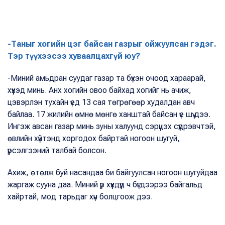
-Таныг хогийн цэг байсан газрыг ойжуулсан гэдэг.
Тэр түүхээсээ хуваалцахгүй юу?
-Миний амьдран суудаг газар та бүхэн очоод хараарай,
хүүхэд минь. Анх хогийн овоо байхад хогийг нь ачиж,
цэвэрлэн тухайн үед 13 сая төгрөгөөр худалдан авч
байлаа. 17 жилийн өмнө мөнгө ханштай байсан үе шүү дээ.
Ингэж авсан газар минь зуны халуунд сэрүүцэх сүүдрэвчтэй,
өвлийн хүйтэнд хоргодох байртай ногоон шугуй,
үрсэлгээний талбай болсон.
Ахиж, өтөлж буй насандаа би байгуулсан ногоон шугуйдаа
жаргаж сууна даа. Миний үр хүүхдүүд ч бүгдээрээ байгальд
хайртай, мод тарьдаг хүн болцгоож дээ.