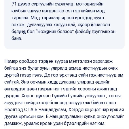
71 дүгээр сургуулийн сурагчид, мотоциклийн
клубын залуус нэгдэн гар сэтгэл нийлэн мод
тарьлаа. Мод тарихаар ирсэн иргэдэд зууш
зэхэж, дулаацуулах халуун цай, сүүгээр үйлчилсэн
бүсгүйчүүд бол “Ээжүүдийн болзоо” фэйсбүүк группынхэн
байв.
Намар оройдоо тэрүүхэн зуураа мэлтэлзэн харагдаж
байгаа энэ булаг зуны улиралд ахмад настнуудын очих
дуртай газар гэнэ. Дотор эрхтэнд сайн гэж настнууд ам
сайтай. Энэ орчмын хүүхдүүд дулааны улиралд өдрийг
өнгөрүүлдэг цөөн газрын нэг гэдгийг хорооны ажилтанд
дурдав. Хороо дүүргээс Гүнжийн булгийн усжуулалт, хогны
асуудлыг шийдэхээр болсонд олзуурхаж байна гэлээ.
Нээлтэд СТА Б.Чанцалдулам, Х.Эрдэнэцэцэг нар ирж ая
дуугаа өргөсөн юм. Б.Чанцалдуламын хувьд энэхүү төслийг
дэмжиж, уриалж ирсэн уран бүтээлчдийн нэг юм.