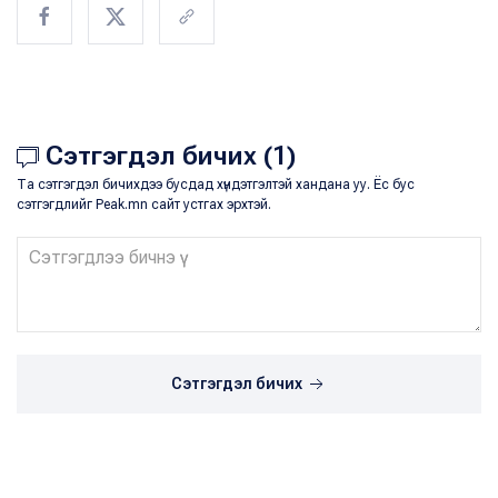
Сэтгэгдэл бичих (1)
Та сэтгэгдэл бичихдээ бусдад хүндэтгэлтэй хандана уу. Ёс бус
сэтгэгдлийг Peak.mn сайт устгах эрхтэй.
Сэтгэгдэл бичих