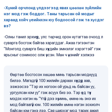
-Х
үний орчлонд үлдээгээд явах цөөхөн зүйлийн
нэг мод гэж боддог. Таны тарьсан ой модыг
хараад хойч үеийнхэн юу бодоосой гэж та хүсдэг
вэ?
-Олны танил эрхмүүд, улс төрчид орон нутагтаа очоод л
суварга босгож байгаа харагддаг. Ажаа гэгээнтэн
“Монголд суварга биш хүүхдийн эмнэлэг хэрэгтэй” гэж
ярьсныг сониноос олж үзсэн. Мөн ч үнэнийг хэлжээ
Өөртөө босгосон хөшөө минь тарьсан моднууд
билээ. Магадгүй 100 жилийн дараах хүүхдүүд аав,
ээжээсээ “Тэр их ногоон ой урьд нь байсан уу,
ургуулсан юм уу” гэж асуух биз ээ. Тэр үед түүх
мэдэх нэгэн нь “Үгүй дээ хүү минь, өмнө нь энэ их
мод байгаагүй юм. 100 жилийн өмнө нэгэн зохиолч
байсан юм гэнэ лээ. Сая ширхэг мод тарих ажил