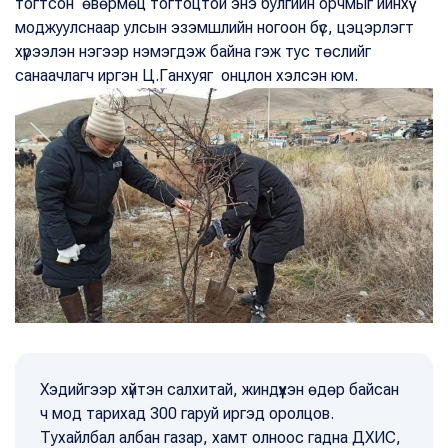
тогтсон өвөрмөц тогтоцтой энэ булгийн орчмыг ийнхүү
моджуулснаар улсын эзэмшлийн ногоон бүс, цэцэрлэгт
хүрээлэн нэгээр нэмэгдэж байна гэж тус төслийг
санаачлагч иргэн Ц.Ганхуяг онцлон хэлсэн юм.
Хэдийгээр хүйтэн салхитай, жиндүүхэн өдөр байсан
ч мод тарихад 300 гаруй иргэд оролцов.
Тухайлбал албан газар, хамт олноос гадна ДХИС,