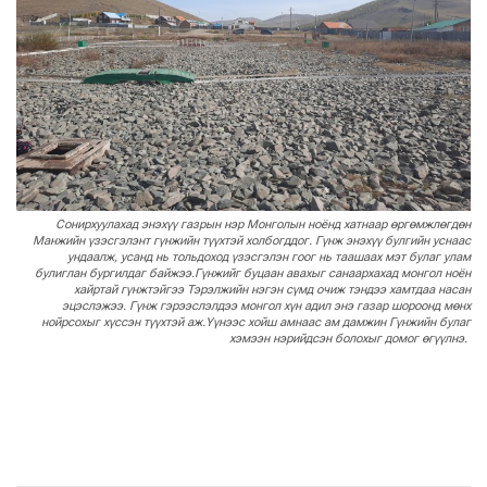
Сонирхуулахад энэхүү газрын нэр Монголын ноёнд хатнаар өргөмжлөгдөн
Манжийн үзэсгэлэнт гүнжийн түүхтэй холбогддог. Гүнж энэхүү булгийн уснаас
ундаалж, усанд нь тольдоход үзэсгэлэн гоог нь таашаах мэт булаг улам
булиглан бургилдаг байжээ.Гүнжийг буцаан авахыг санаархахад монгол ноён
хайртай гүнжтэйгээ Тэрэлжийн нэгэн сүмд очиж тэндээ хамтдаа насан
эцэслэжээ. Гүнж гэрээслэлдээ монгол хүн адил энэ газар шороонд мөнх
нойрсохыг хүссэн түүхтэй аж.Үүнээс хойш амнаас ам дамжин Гүнжийн булаг
хэмээн нэрийдсэн болохыг домог өгүүлнэ.