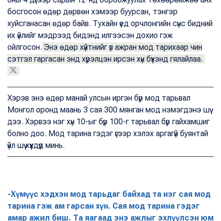
босгосон өдөр дөрвөн хэмээр буурсан, тэнгэр
хуйсганасан өдөр байв. Тухайн үед орчлонгийн сүнс бидний
их үйлийг мэдрээд бидэнд илгээсэн дохио гэж
ойлгосон.
Энэ өдөр хүйтнийг үл ажран мод тарихаар чин
сэтгэл гаргасан энд хүрэлцэн ирсэн хүн бүхэнд гялайлаа.
Хэрэв энэ өдөр манай улсын иргэн бүр мод тарьвал
Монгол оронд маань 3 сая 300 мянган мод нэмэгдэнэ шүү
дээ. Хэрвээ нэг хүн 10-ыг бүр 100-г тарьвал бүр гайхамшиг
болно доо. Мод тарина гэдэг үгээр хэлэх аргагүй буянтай
үйл шүү хүүхдүүд минь.
-Хүмүүс хэдхэн мод тарьдаг байхад та нэг сая мод
тарина гэж ам гарсан хүн. Сая мод тарина гэдэг
амар ажил биш. Та яагаад энэ ажлыг эхлүүлсэн юм