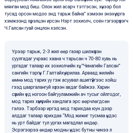
мянган мод биш. Олон жил асарч тэтгэсэн, хүнээр бол
тусад орсон модоо энд тарьж байна” хэмээн энэхүү арга
хэмжээнд хүрэлцэн ирсэн Нэрт зохиолч, соён гэгээрүүлэгч
Ч.Галсан гуай онцлон хэлсэн.
Үрээр тарьж, 2-3 жил өөр газар шилжүүлэн
суулгадаг учраас хаана ч тарьсан ч 70-80 хувь нь
ургадаг талаар их зохиолчийн хүү, "Чинагийн Галсан"
сангийн тэргүүн Г.Галтайхүү ярилаа. Арваад жилийн
өмнө мод тарих уу гэж асуувал ашиггүйгээс хойш
гээд цааргалангуй хүлээн авдаг байжээ. Харин
сүүлийн үед ногоон байгууламжийн ач тусыг ойлгодог,
мод тарих хүмүүсийн хандлага эрс өөрчлөгдсөн
гэлээ. Тэрбээр иргэд мод тарихдаа юун дээр
алддаг талаар ярихдаа “Мод жижиг тусмаа үндэс
нь урт байдаг тул ургах магадлал өндөр.
Эсрэгээрээ өндөр модны үндэс бутны чинээ л