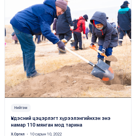
Нийгэм
Үндэсний цэцэрлэгт хүрээлэнгийнхэн энэ
намар 110 мянган мод тарина
Х.Оргил
・ 10 сарын 10, 2022