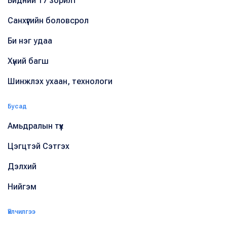
Бидний 17 зорилт
Санхүүгийн боловсрол
Би нэг удаа
Хүний багш
Шинжлэх ухаан, технологи
Бусад
Амьдралын түүх
Цэгцтэй Сэтгэх
Дэлхий
Нийгэм
Үйлчилгээ