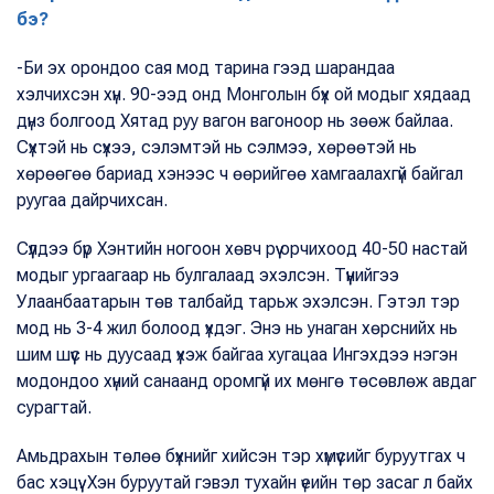
бэ?
-Би эх орондоо сая мод тарина гээд шарандаа
хэлчихсэн хүн. 90-ээд онд Монголын бүх ой модыг хядаад
дүнз болгоод Хятад руу вагон вагоноор нь зөөж байлаа.
Сүхтэй нь сүхээ, сэлэмтэй нь сэлмээ, хөрөөтэй нь
хөрөөгөө бариад хэнээс ч өөрийгөө хамгаалахгүй байгал
руугаа дайрчихсан.
Сүүлдээ бүр Хэнтийн ногоон хөвч рүү орчихоод 40-50 настай
модыг ургаагаар нь булгалаад эхэлсэн. Түүнийгээ
Улаанбаатарын төв талбайд тарьж эхэлсэн. Гэтэл тэр
мод нь 3-4 жил болоод үхдэг. Энэ нь унаган хөрснийх нь
шим шүүс нь дуусаад үхэж байгаа хугацаа Ингэхдээ нэгэн
модондоо хүний санаанд оромгүй их мөнгө төсөвлөж авдаг
сурагтай.
Амьдрахын төлөө бүхнийг хийсэн тэр хүмүүсийг буруутгах ч
бас хэцүү. Хэн буруутай гэвэл тухайн үеийн төр засаг л байх