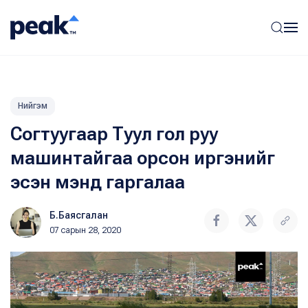
Нийгэм
Согтуугаар Туул гол руу
машинтайгаа орсон иргэнийг
эсэн мэнд гаргалаа
Б.Баясгалан
07 сарын 28, 2020