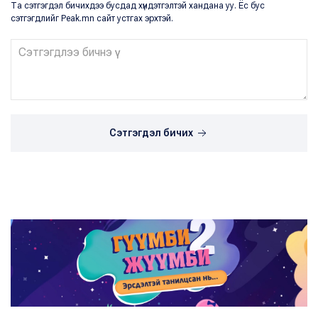
Та сэтгэгдэл бичихдээ бусдад хүндэтгэлтэй хандана уу. Ёс бус
сэтгэгдлийг Peak.mn сайт устгах эрхтэй.
Сэтгэгдэл бичих