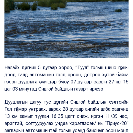
Налайх дүүргийн 5 дугаар хороо, “Туул” голын шинэ гүүрны
доод талд автомашин голд орсон, дотроо хүнтэй байна
гэсэн дуудлага өчигдөр буюу 07 дугаар сарын 27-ны 15
цаг 03 минутад Онцгой байдлын газарт иржээ.
Дуудлагын дагуу тус дүүргийн Онцгой байдлын хэлтсийн
Гал түймэр унтраах, аврах 28 дугаар ангийн алба хаагчид
13 км замыг туулан 16:35 цагт очиж, иргэн Н /39 нас,
эрэгтэй, согтууруулах ундаа хэрэглэсэн/ нь “Приус-20”
загварын автомашинтай голын усанд байсныг эсэн мэнд