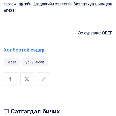
гаргаж, дүүргийн Цагдаагийн хэлтсийн бүрэлдэхүүнд шилжүүлэн
өгчээ.
Эх сурвалж: ОБЕГ
Холбоотой сэдвүүд
обег
усны аюул
Сэтгэгдэл бичих