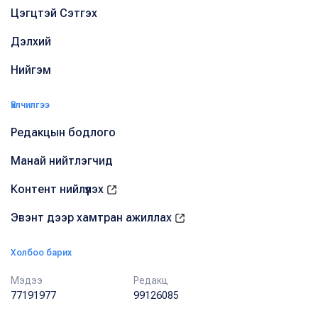
Цэгцтэй Сэтгэх
Дэлхий
Нийгэм
Үйлчилгээ
Редакцын бодлого
Манай нийтлэгчид
Контент нийлүүлэх
Эвэнт дээр хамтран ажиллах
Холбоо барих
Мэдээ
Редакц
77191977
99126085