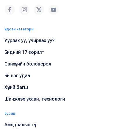
Үндсэн категори
Уурлах уу, учирлах уу?
Бидний 17 зорилт
Санхүүгийн боловсрол
Би нэг удаа
Хүний багш
Шинжлэх ухаан, технологи
Бусад
Амьдралын түүх