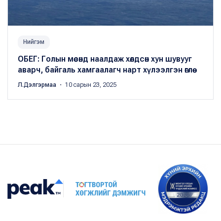
Нийгэм
ОБЕГ: Голын мөсөнд наалдаж хөлдсөн хун шувууг
аварч, байгаль хамгаалагч нарт хүлээлгэн өглөө
Л.Дэлгэрмаа
・ 10 сарын 23, 2025