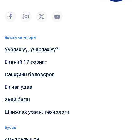
Үндсэн категори
Уурлах уу, учирлах уу?
Бидний 17 зорилт
Санхүүгийн боловсрол
Би нэг удаа
Хүний багш
Шинжлэх ухаан, технологи
Бусад
Амьдралын түүх