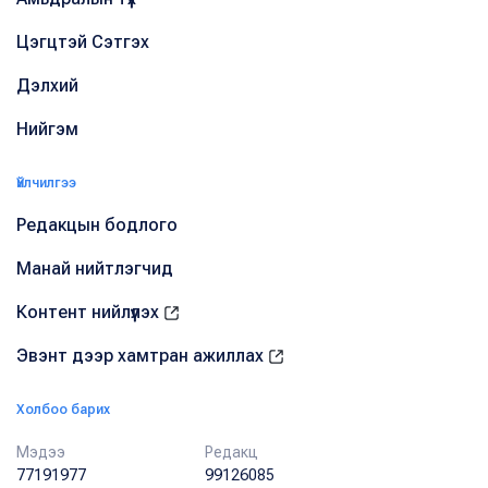
Цэгцтэй Сэтгэх
Дэлхий
Нийгэм
Үйлчилгээ
Редакцын бодлого
Манай нийтлэгчид
Контент нийлүүлэх
Эвэнт дээр хамтран ажиллах
Холбоо барих
Мэдээ
Редакц
77191977
99126085