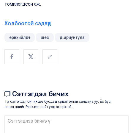
томилогдсон аж.
Холбоотой сэдвүүд
ерөнхийлөгч
шез
д.ариунтуяа
Сэтгэгдэл бичих
Та сэтгэгдэл бичихдээ бусдад хүндэтгэлтэй хандана уу. Ёс бус
сэтгэгдлийг Peak.mn сайт устгах эрхтэй.