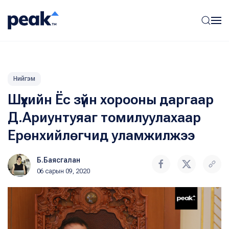
Нийгэм
Шүүхийн Ёс зүйн хорооны даргаар
Д.Ариунтуяаг томилуулахаар
Ерөнхийлөгчид уламжилжээ
Б.Баясгалан
06 сарын 09, 2020