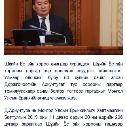
Шүүхийн Ёс зүйн хороо өчигдөр хуралдаж, Шүүхийн Ёс зүйн
хорооны даргад нэр дэвшүүлэх асуудлыг хэлэлцжээ.
Улмаар олонхын буюу 60 хувийн санал авсан
Доржгочоогийн Ариунтуяаг тус хорооны даргаар
томилуулахаар санал болгох тогтоол гаргасныг Монгол
Улсын Ерөнхийлөгчид уламжилжээ.
Д.Ариунтуяа нь Монгол Улсын Ерөнхийлөгч Халтмаагийн
Баттулгын 2019 оны 11 дүгээр сарын 20-ны өдрийн 206
дугаар зарлигаар Шүүхийн Ёс зүйн хорооны гишүүнээр