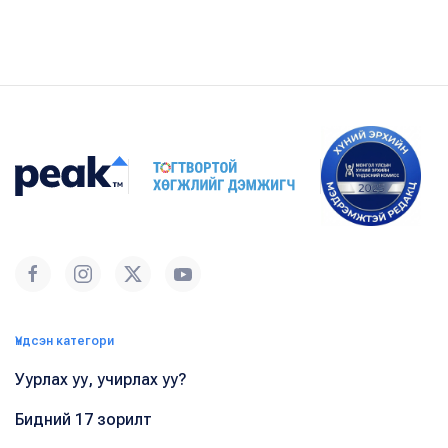
Үндсэн категори
Уурлах уу, учирлах уу?
Бидний 17 зорилт