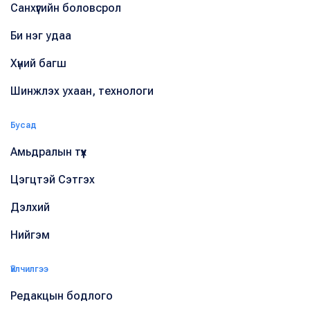
Санхүүгийн боловсрол
Би нэг удаа
Хүний багш
Шинжлэх ухаан, технологи
Бусад
Амьдралын түүх
Цэгцтэй Сэтгэх
Дэлхий
Нийгэм
Үйлчилгээ
Редакцын бодлого