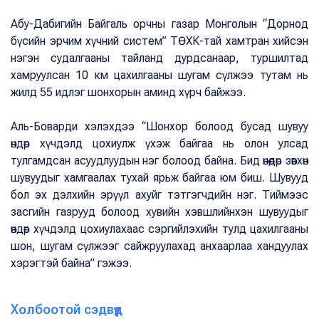
Абу-Дабигийн Байгаль орчны газар Монголын “Дорнод
бүсийн эрчим хүчний систем” ТӨХК-тай хамтран хийсэн
нэгэн судалгааны тайланд дурдсанаар, туршилтад
хамруулсан 10 км цахилгааны шугам сүлжээ тутам нь
жилд 55 идлэг шонхорын аминд хүрч байжээ.
Аль-Боварди хэлэхдээ “Шонхор болоод бусад шувуу
өндөр хүчдэлд цохиулж үхэж байгаа нь олон улсад
тулгамдсан асуудлуудын нэг болоод байна. Бид өнөөдөр зөвхөн
шувуудыг хамгаалах тухай ярьж байгаа юм биш. Шувууд
бол эх дэлхийн эрүүл ахуйг тэтгэгчдийн нэг. Тиймээс
засгийн газрууд болоод хувийн хэвшлийнхэн шувуудыг
өндөр хүчдэлд цохиулахаас сэргийлэхийн тулд цахилгааны
шон, шугам сүлжээг сайжруулахад анхаарлаа хандуулах
хэрэгтэй байна” гэжээ.
Холбоотой сэдвүүд