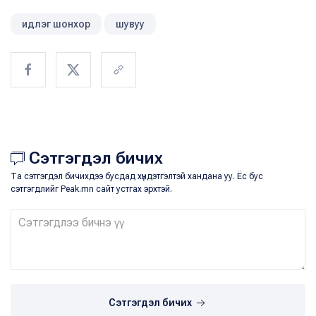
идлэг шонхор
шувуу
Сэтгэгдэл бичих
Та сэтгэгдэл бичихдээ бусдад хүндэтгэлтэй хандана уу. Ёс бус
сэтгэгдлийг Peak.mn сайт устгах эрхтэй.
Сэтгэгдэл бичих