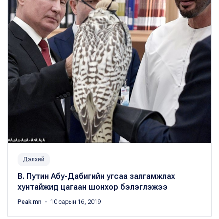
Дэлхий
В. Путин Абу-Дабигийн угсаа залгамжлах
хунтайжид цагаан шонхор бэлэглэжээ
Peak.mn
・ 10 сарын 16, 2019