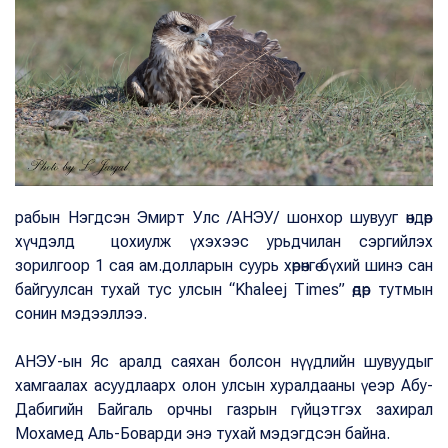
рабын Нэгдсэн Эмирт Улс /АНЭУ/ шонхор шувууг өндөр
хүчдэлд цохиулж үхэхээс урьдчилан сэргийлэх
зорилгоор 1 сая ам.долларын суурь хөрөнгө бүхий шинэ сан
байгуулсан тухай тус улсын “Khaleej Times” өдөр тутмын
сонин мэдээллээ.
АНЭУ-ын Яс аралд саяхан болсон нүүдлийн шувуудыг
хамгаалах асуудлаарх олон улсын хуралдааны үеэр Абу-
Дабигийн Байгаль орчны газрын гүйцэтгэх захирал
Мохамед Аль-Боварди энэ тухай мэдэгдсэн байна.