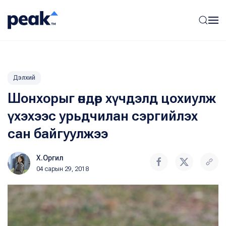
Дэлхий
Шонхорыг өндөр хүчдэлд цохиулж
үхэхээс урьдчилан сэргийлэх
сан байгуулжээ
Х.Оргил
04 сарын 29, 2018