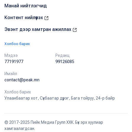
Манай нийтлэгчид
Контент нийлүүлэх
Эвэнт дээр хамтран ажиллах
Холбоо барих
Мэдээ
Редакц
77191977
99126085
Имэйл
contact@peak.mn
Холбоо барих
Улаанбаатар хот, Сүхбаатар дүүрэг, Бага тойруу, 24-р байр
© 2017-2025 Пийк Медиа Групп ХХК. Бүх эрх хуулиар
хамгаалагдсан.