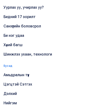
Уурлах уу, учирлах уу?
Бидний 17 зорилт
Санхүүгийн боловсрол
Би нэг удаа
Хүний багш
Шинжлэх ухаан, технологи
Бусад
Амьдралын түүх
Цэгцтэй Сэтгэх
Дэлхий
Нийгэм