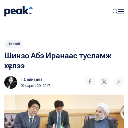
Дэлхий
Шинзо Абэ Иранаас тусламж
хүслээ
Г.Сайнзаяа
09 сарын 20, 2017