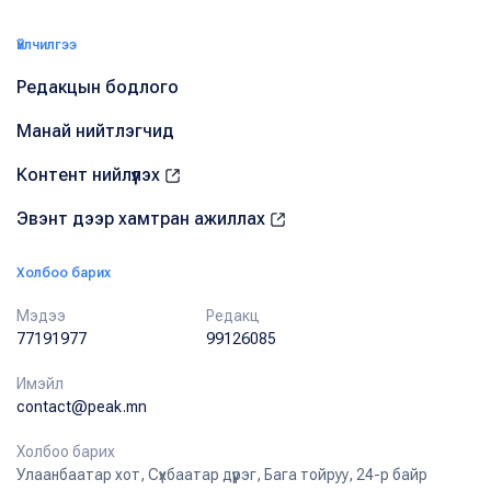
Үйлчилгээ
Редакцын бодлого
Манай нийтлэгчид
Контент нийлүүлэх
Эвэнт дээр хамтран ажиллах
Холбоо барих
Мэдээ
Редакц
77191977
99126085
Имэйл
contact@peak.mn
Холбоо барих
Улаанбаатар хот, Сүхбаатар дүүрэг, Бага тойруу, 24-р байр