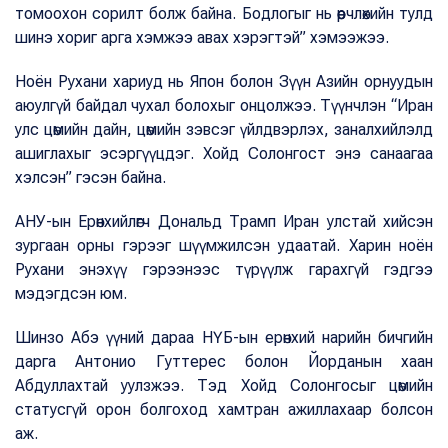
томоохон сорилт болж байна. Бодлогыг нь өөрчлөхийн тулд
шинэ хориг арга хэмжээ авах хэрэгтэй” хэмээжээ.
Ноён Рухани хариуд нь Япон болон Зүүн Азийн орнуудын
аюулгүй байдал чухал болохыг онцолжээ. Түүнчлэн “Иран
улс цөмийн дайн, цөмийн зэвсэг үйлдвэрлэх, заналхийлэлд
ашиглахыг эсэргүүцдэг. Хойд Солонгост энэ санаагаа
хэлсэн” гэсэн байна.
АНУ-ын Ерөнхийлөгч Дональд Трамп Иран улстай хийсэн
зургаан орны гэрээг шүүмжилсэн удаатай. Харин ноён
Рухани энэхүү гэрээнээс түрүүлж гарахгүй гэдгээ
мэдэгдсэн юм.
Шинзо Абэ үүний дараа НҮБ-ын ерөнхий нарийн бичгийн
дарга Антонио Гуттерес болон Йорданын хаан
Абдуллахтай уулзжээ. Тэд Хойд Солонгосыг цөмийн
статусгүй орон болгоход хамтран ажиллахаар болсон
аж.