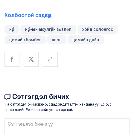
Холбоотой сэдвүүд
нүб
нүб-ын аюулгүйн зөвлөл
хойд солонгос
цөмийн бөмбөг
япон
цөмийн дайн
Сэтгэгдэл бичих
Та сэтгэгдэл бичихдээ бусдад хүндэтгэлтэй хандана уу. Ёс бус
сэтгэгдлийг Peak.mn сайт устгах эрхтэй.