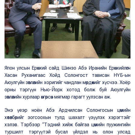
Япон улсын Ерөнхий сайд Шинзо Абэ Иранийн Ерөнхийлөгч
Хасан Руханигаас Хойд Солонгост тависан НҮБ-ын
Аюулгүйн зөвлөлийн хоригийг чандлан мөрдөхийг хүсчээ. Хоёр
орны тэргүүн Нью-Йорк хотод болж буй Аюулгүйн
зөвлөлийн хурлаар өнгөрсөн мягмар гарагт уулзсан аж.
Энэ үеэр ноён Абэ Ардчилсан Солонгосын цөмийн
хөтөлбөрийг зогсоохын тулд шахалт үзүүлэх хэрэгтэйг
хэлэв. Тэрбээр “Тэдний хийж байгаа цөмийн пуужингийн
туршилт тэргүүтэй бусал үйлдэл нь олон улсад