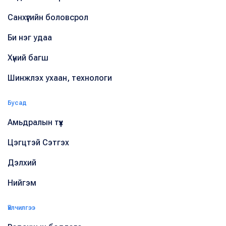
Санхүүгийн боловсрол
Би нэг удаа
Хүний багш
Шинжлэх ухаан, технологи
Бусад
Амьдралын түүх
Цэгцтэй Сэтгэх
Дэлхий
Нийгэм
Үйлчилгээ