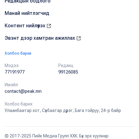
Редакцын бодлого
Манай нийтлэгчид
Контент нийлүүлэх
Эвэнт дээр хамтран ажиллах
Холбоо барих
Мэдээ
Редакц
77191977
99126085
Имэйл
contact@peak.mn
Холбоо барих
Улаанбаатар хот, Сүхбаатар дүүрэг, Бага тойруу, 24-р байр
© 2017-2025 Пийк Медиа Групп ХХК. Бүх эрх хуулиар