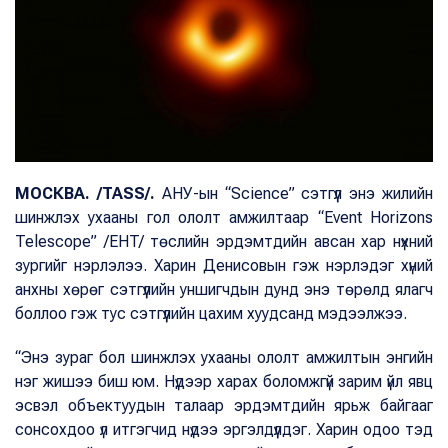
МОСКВА. /TASS/.
АНУ-ын “Science” сэтгүүл энэ жилийн
шинжлэх ухааны гол ололт амжилтаар “Event Horizons
Telescope” /EHT/ төслийн эрдэмтдийн авсан хар нүхний
зургийг нэрлэлээ. Харин Денисовын гэж нэрлэдэг хүний
анхны хөрөг сэтгүүлийн уншигчдын дунд энэ төрөлд ялагч
боллоо гэж тус сэтгүүлийн цахим хуудсанд мэдээлжээ.
“Энэ зураг бол шинжлэх ухааны ололт амжилтын энгийн
нэг жишээ биш юм. Нүдээр харах боломжгүй зарим үйл явц
эсвэл объектуудын талаар эрдэмтдийн ярьж байгааг
сонсохдоо үл итгэгчид нүдээ эргэлдүүлдэг. Харин одоо тэд