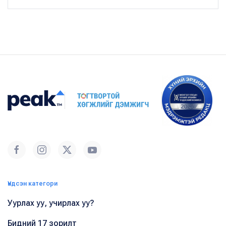
Үндсэн категори
Уурлах уу, учирлах уу?
Бидний 17 зорилт