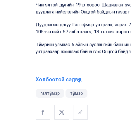
Чингэлтэй дүүргийн 19-р хороо Шадивлан з
дуудлага нийслэлийн Онцгой байдлын газарт
Дуудлагын дагуу Гал түймэр унтраах, аврах 7
105-ын нийт 57 алба хаагч, 13 техник хэрэг
Түймрийн улмаас 6 айлын зуслангийн байшин
унтраахаар ажиллаж байна гэж Онцгой байд
Холбоотой сэдвүүд
галтүймэр
түймэр