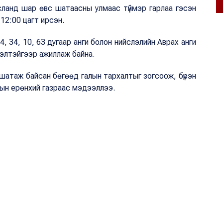
усланд шар өвс шатаасны улмаас түймэр гарлаа гэсэн
 12:00 цагт ирсэн.
4, 34, 10, 63 дугаар анги болон нийслэлийн Аврах анги
сэлтэйгээр ажиллаж байна.
 шатаж байсан бөгөөд галын тархалтыг зогсоож, бүрэн
лын ерөнхий газраас мэдээллээ.