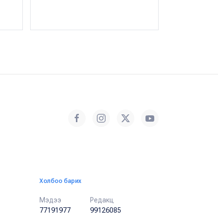
Х.Оргил
・ 07 с
Холбоо барих
Мэдээ
Редакц
77191977
99126085