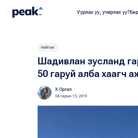
Уурлах уу, учирлах уу?
Бид
Нийгэм
Шадивлан зусланд га
50 гаруй алба хаагч 
Х.Оргил
04 сарын 15, 2019