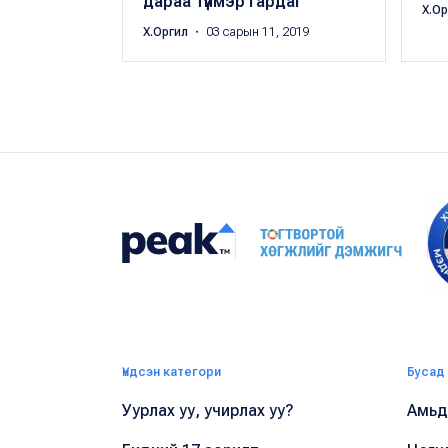
дараа түймэр гардаг
Х.О
Х.Оргил
・ 03 сарын 11, 2019
Үндсэн категори
Бусад
Уурлах уу, учирлах уу?
Амьдр