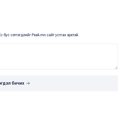
с бус сэтгэгдлийг Peak.mn сайт устгах эрхтэй.
эгдэл бичих