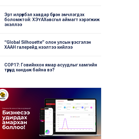
Эрт илрүүлбэл хавдар бүрэн эмчлэгдэх
боломжтой: ХЭҮА​Хөвсгөл аймагт хэрэгжиж
эхэллээ
“Global Silhouette” олон улсын үзэсгэлэн
ХААН галерейд нээлтээ хийлээ
COP17: Говийнхон ямар асуудлыг хамгийн
түрүүнд хөндөж байна вэ?