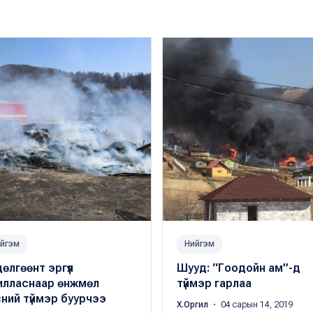
йгэм
Нийгэм
өлгөөнт эргүүл
Шууд: “Гоодойн ам”-д
илласнаар өнжмөл
түймэр гарлаа
ний түймэр буурчээ
Х.Оргил
・ 04 сарын 14, 2019