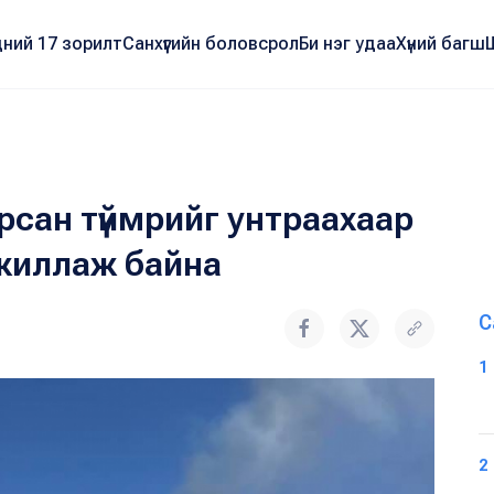
ний 17 зорилт
Санхүүгийн боловсрол
Би нэг удаа
Хүний багш
рсан түймрийг унтраахаар
ажиллаж байна
С
1
2