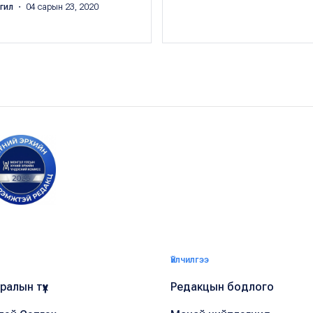
ргил
・ 04 сарын 23, 2020
Үйлчилгээ
алын түүх
Редакцын бодлого