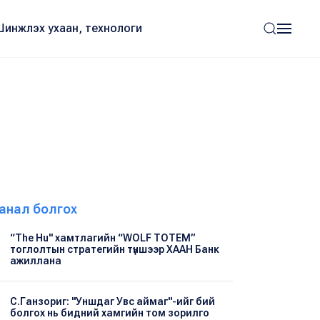
Шинжлэх ухаан, технологи
анал болгох
“The Hu" хамтлагийн “WOLF TOTEM”
тоглолтын стратегийн түншээр ХААН Банк
ажиллана
С.Ганзориг: "Уншдаг Увс аймаг"-ийг бий
болгох нь бидний хамгийн том зорилго