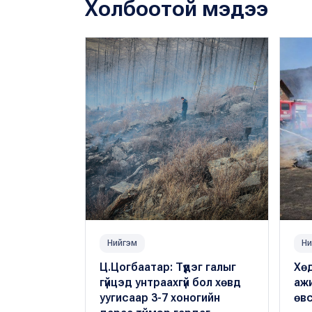
Холбоотой мэдээ
Нийгэм
Ни
Ц.Цогбаатар: Түүдэг галыг
Хөд
гүйцэд унтраахгүй бол хөвд
аж
уугисаар 3-7 хоногийн
өвс