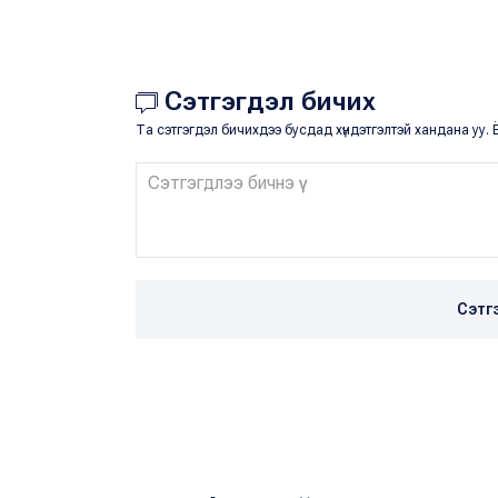
Сэтгэгдэл бичих
Та сэтгэгдэл бичихдээ бусдад хүндэтгэлтэй хандана уу. Ё
Сэтг