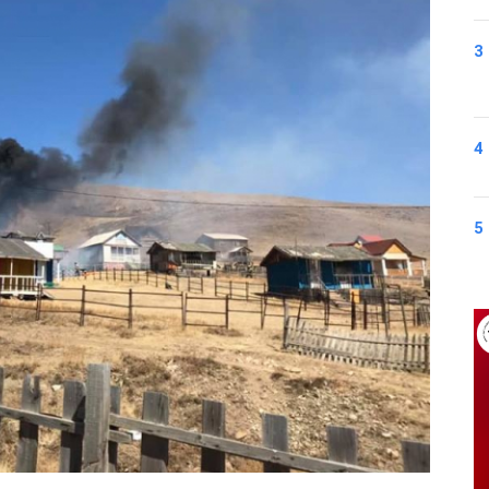
3
4
5