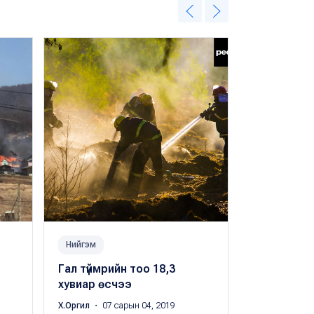
Нийгэм
Нийгэм
Гал түймрийн тоо 18,3
Сэлэнгэ а
хувиар өсчээ
хоёр түймр
унтраахаа
Х.Оргил
・ 07 сарын 04, 2019