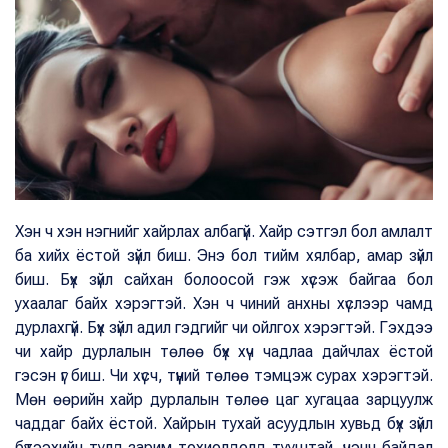
Хэн ч хэн нэгнийг хайрлах албагүй. Хайр сэтгэл бол амлалт
ба хийх ёстой зүйл биш. Энэ бол тийм хялбар, амар зүйл
биш. Бүх зүйл сайхан болоосой гэж хүсэж байгаа бол
ухаалаг байх хэрэгтэй. Хэн ч чиний анхны хүслээр чамд
дурлахгүй. Бүх зүйл адил гэдгийг чи ойлгох хэрэгтэй. Гэхдээ
чи хайр дурлалын төлөө бүх хүч чадлаа дайчлах ёстой
гэсэн үг биш. Чи хүсч, түүний төлөө тэмцэж сурах хэрэгтэй.
Мөн өөрийн хайр дурлалын төлөө цаг хугацаа зарцуулж
чаддаг байх ёстой. Хайрын тухай асуудлын хувьд бүх зүйл
бүтээхийн тулд зарим тохиолдолд тууштай, үнэнч байдал