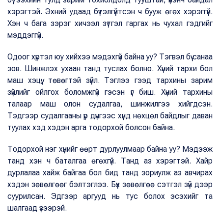
хэрэгтэй. Эхний удаад бүтэлгүйтсэн ч бууж өгөх хэрэггүй.
Хэн ч бага зэрэг хичээл зүтгэл гаргах нь чухал гэдгийг
мэддэггүй.
Одоог хүртэл юу хийхээ мэдэхгүй байна уу? Тэгвэл бүү санаа
зов. Шинжлэх ухаан танд туслах болно. Хүний тархи бол
маш хэцүү, төвөгтэй зүйл. Тэглээ гээд тархины зарим
зүйлийг ойлгох боломжгүй гэсэн үг биш. Хүний тархины
талаар маш олон судалгаа, шинжилгээ хийгдсэн.
Тэдгээр судалгааны үр дүнгээс хүнд нөхцөл байдлыг даван
туулах хэд хэдэн арга тодорхой болсон байна.
Тодорхой нэг хүнийг өөрт дурлуулмаар байна уу? Мэдээж
танд хэн ч баталгаа өгөхгүй. Танд аз хэрэгтэй. Хайр
дурлалаа хайж байгаа бол бид танд зориулж аз авчирах
хэдэн зөвөлгөөг бэлтэглээ. Бүх зөвөлгөө сэтгэл зүй дээр
суурилсан. Эдгээр аргууд нь тус болох эсэхийг та
шалгаад үзээрэй.