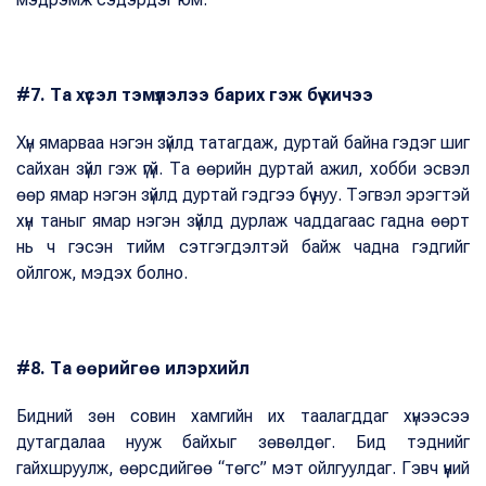
#7. Та хүсэл тэмүүлэлээ барих гэж бүү хичээ
Хүн ямарваа нэгэн зүйлд татагдаж, дуртай байна гэдэг шиг
сайхан зүйл гэж үгүй. Та өөрийн дуртай ажил, хобби эсвэл
өөр ямар нэгэн зүйлд дуртай гэдгээ бүү нуу. Тэгвэл эрэгтэй
хүн таныг ямар нэгэн зүйлд дурлаж чаддагаас гадна өөрт
нь ч гэсэн тийм сэтгэгдэлтэй байж чадна гэдгийг
ойлгож, мэдэх болно.
#8. Та өөрийгөө илэрхийл
Бидний зөн совин хамгийн их таалагддаг хүнээсээ
дутагдалаа нууж байхыг зөвөлдөг. Бид тэднийг
гайхшруулж, өөрсдийгөө “төгс” мэт ойлгуулдаг. Гэвч үүний