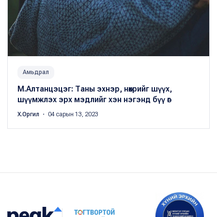
Амьдрал
М.Алтанцэцэг: Таны эхнэр, нөхрийг шүүх,
шүүмжлэх эрх мэдлийг хэн нэгэнд бүү өг
Х.Оргил
・ 04 сарын 13, 2023