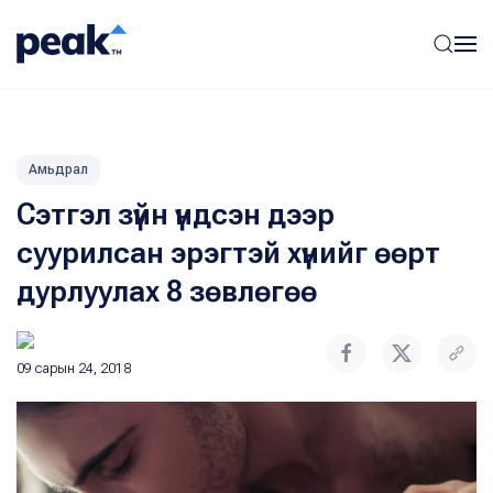
Амьдрал
Сэтгэл зүйн үндсэн дээр
суурилсан эрэгтэй хүнийг өөрт
дурлуулах 8 зөвлөгөө
09 сарын 24, 2018