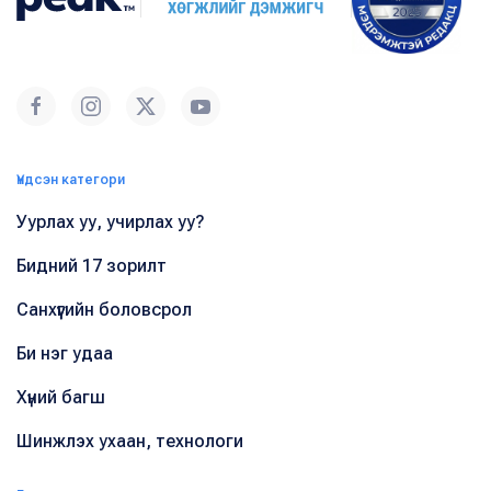
Үндсэн категори
Уурлах уу, учирлах уу?
Бидний 17 зорилт
Санхүүгийн боловсрол
Би нэг удаа
Хүний багш
Шинжлэх ухаан, технологи