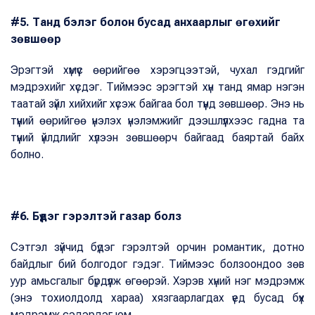
#5. Танд бэлэг болон бусад анхаарлыг өгөхийг
зөвшөөр
Эрэгтэй хүмүүс өөрийгөө хэрэгцээтэй, чухал гэдгийг
мэдрэхийг хүсдэг. Тиймээс эрэгтэй хүн танд ямар нэгэн
таатай зүйл хийхийг хүсэж байгаа бол түүнд зөвшөөр. Энэ нь
түүний өөрийгөө үнэлэх үнэлэмжийг дээшлүүлхээс гадна та
түүний үйлдлийг хүлээн зөвшөөрч байгаад баяртай байх
болно.
#6. Бүдэг гэрэлтэй газар болз
Сэтгэл зүйчид бүдэг гэрэлтэй орчин романтик, дотно
байдлыг бий болгодог гэдэг. Тиймээс болзоондоо зөв
уур амьсгалыг бүрдүүлж өгөөрэй. Хэрэв хүний нэг мэдрэмж
(энэ тохиолдолд хараа) хязгаарлагдах үед бусад бүх
мэдрэмж сэдэрдэг юм.