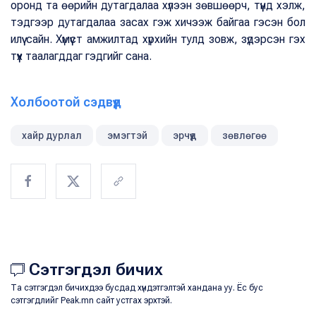
оронд та өөрийн дутагдалаа хүлээн зөвшөөрч, түүнд хэлж,
тэдгээр дутагдалаа засах гэж хичээж байгаа гэсэн бол
илүү сайн. Хүмүүст амжилтад хүрхийн тулд зовж, зүдэрсэн гэх
түүх таалагддаг гэдгийг сана.
Холбоотой сэдвүүд
хайр дурлал
эмэгтэй
эрчүүд
зөвлөгөө
Сэтгэгдэл бичих
Та сэтгэгдэл бичихдээ бусдад хүндэтгэлтэй хандана уу. Ёс бус
сэтгэгдлийг Peak.mn сайт устгах эрхтэй.