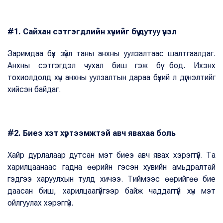
#1. Сайхан сэтгэгдлийн хүчийг бүү дутуу үнэл
Заримдаа бүх зүйл таны анхны уулзалтаас шалтгаалдаг.
Анхны сэтгэгдэл чухал биш гэж бүү бод. Ихэнх
тохиолдолд хүн анхны уулзалтын дараа бүхий л дүгнэлтийг
хийсэн байдаг.
#2. Биеэ хэт хүртээмжтэй авч явахаа боль
Хайр дурлалаар дутсан мэт биеэ авч явах хэрэггүй. Та
харилцаанаас гадна өөрийн гэсэн хувийн амьдралтай
гэдгээ харуулхын тулд хичээ. Тиймээс өөрийгөө бие
даасан биш, харилцаагүйгээр байж чаддаггүй хүн мэт
ойлгуулах хэрэггүй.