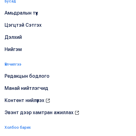
Бусад
Амьдралын түүх
Цэгцтэй Сэтгэх
Дэлхий
Нийгэм
Үйлчилгээ
Редакцын бодлого
Манай нийтлэгчид
Контент нийлүүлэх
Эвэнт дээр хамтран ажиллах
Холбоо барих