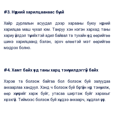
#3. Нүдний харилцаанаас бүү ай
Хайр дурлалын асуудал дээр харааны буюу нүдний
харилцаа маш чухал юм. Танруу хэн нэгэн хархад таны
хариу үйлдэл түүнийхтэй адил байвал та тухайн үед өөрийгөө
шинэ харилцаанд бэлэн, эрхч өлөөтэй мэт өөрийгөө
мэдрэх болно.
#4. Хамт байх үед таны харц тэнүүчилдэггүй байх
Хэрэв та болзож байгаа бол болзож буй залуудаа
анхаарлаа хандуул. Хэнд ч болзож буй бүсгүйн нүд тэнүүчилж,
өөр хүмүүсийг харж буйг, утасаа ширтэж буйг харахыг
хүсэхгүй. Тиймээс болзож буй хүндээ анхаарч, хүндлэл үзүүл.