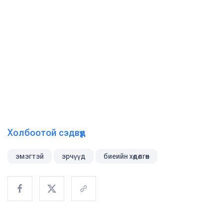
Холбоотой сэдвүүд
эмэгтэй
эрчүүд
биеийн хөдөлгөөн