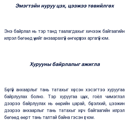
Эмэгтэйн нуруу цэх, цээжээ төвийлгөх
Энэ байрлал нь тэр танд таалагдахыг хичээж байгаагийн
илрэл бөгөөд үүнийг анзаарахгүй өнгөрүүлэх аргагүй юм.
Хурууны байрлалыг ажигла
Бүсгүй анхаарлыг тань татахыг хүссэн хэсэгтээ хуруугаа
байрлуулах болно. Тэр хуруугаа цүнх, гоёл чимэглэл
дээрээ байрлуулах нь өөрийн царай, бүсэлхий, цээжин
дээрээ анхаарлыг тань татахыг хүсч байгаагийн илрэл
бөгөөд өөрт тань талтай байна гэсэн үг юм.