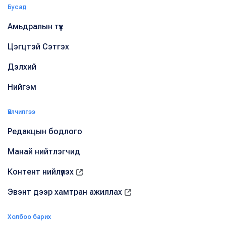
Бусад
Амьдралын түүх
Цэгцтэй Сэтгэх
Дэлхий
Нийгэм
Үйлчилгээ
Редакцын бодлого
Манай нийтлэгчид
Контент нийлүүлэх
Эвэнт дээр хамтран ажиллах
Холбоо барих