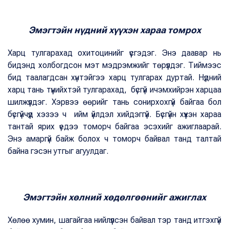
Эмэгтэйн нүдний хүүхэн хараа томрох
Харц тулгарахад охитоцинийг үүсгэдэг. Энэ даавар нь
бидэнд холбогдсон мэт мэдрэмжийг төрүүлдэг. Тиймээс
бид таалагдсан хүнтэйгээ харц тулгарах дуртай. Нүдний
харц тань түүнийхтэй тулгарахад, бүсгүй ичэмхийрэн харцаа
шилжүүлдэг. Хэрвээ өөрийг тань сонирхохгүй байгаа бол
бүсгүйчүүд хэзээ ч ийм үйлдэл хийдэггүй. Бүсгүйн хүүхэн хараа
тантай ярих үедээ томорч байгаа эсэхийг ажиглаарай.
Энэ амаргүй байж болох ч томорч байвал танд талтай
байна гэсэн утгыг агуулдаг.
Эмэгтэйн хөлний хөдөлгөөнийг ажиглах
Хөлөө хумин, шагайгаа нийлүүлсэн байвал тэр танд итгэхгүй