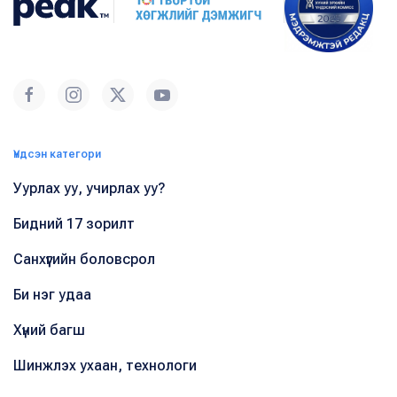
Үндсэн категори
Уурлах уу, учирлах уу?
Бидний 17 зорилт
Санхүүгийн боловсрол
Би нэг удаа
Хүний багш
Шинжлэх ухаан, технологи