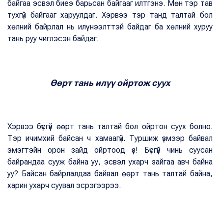
байгаа эсвэл биеэ барьсан байгааг илтгэнэ. Мөн тэр тав
тухгүй байгааг харуулдаг. Хэрвээ тэр танд талтай бол
хөлний байрлал нь илүү нээлттэй байдаг ба хөлний хуруу
тань руу чиглэсэн байдаг.
Өөрт тань илүү ойртож суух
Хэрвээ бүсгүй өөрт тань талтай бол ойртон суух болно.
Тэр ичимхий байсан ч хамаагүй. Туршиж үзмээр байвал
эмэгтэйн орон зайд ойртоод үз! Бүсгүй чинь суусан
байрандаа сууж байна уу, эсвэл ухарч зайгаа авч байна
уу? Байсан байрлалдаа байвал өөрт тань талтай байна,
харин ухарч суувал эсрэгээрээ.