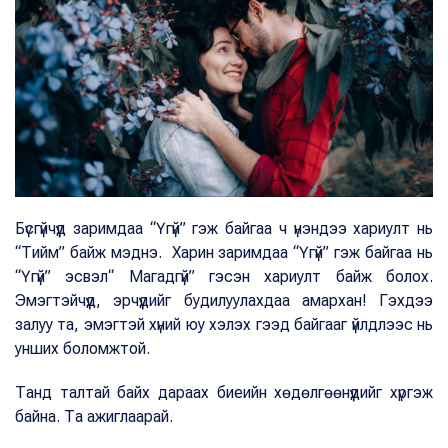
Бүсгүйчүүд заримдаа “Үгүй” гэж байгаа ч үнэндээ хариулт нь
“Тийм” байж мэднэ. Харин заримдаа “Үгүй” гэж байгаа нь
“Үгүй” эсвэл“ Магадгүй” гэсэн хариулт байж болох.
Эмэгтэйчүүд, эрчүүдийг будилуулахдаа амархан! Гэхдээ
залуу та, эмэгтэй хүний юу хэлэх гээд байгааг үйлдлээс нь
унших боломжтой.
Танд талтай байх дараах биеийн хөдөлгөөнүүдийг хүргэж
байна. Та ажиглаарай.