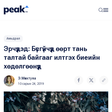
Амьдрал
Эрчүүдэд: Бүсгүйчүүд өөрт тань
талтай байгааг илтгэх биеийн
хөдөлгөөнүүд
Э.Мөнхтуяа
10 сарын 24, 2019