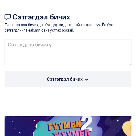
Сэтгэгдэл бичих
Та сэтгэгдэл бичихдээ бусдад хүндэтгэлтэй хандана уу. Ёс бус
сэтгэгдлийг Peak.mn сайт устгах эрхтэй.
Сэтгэгдэл бичих