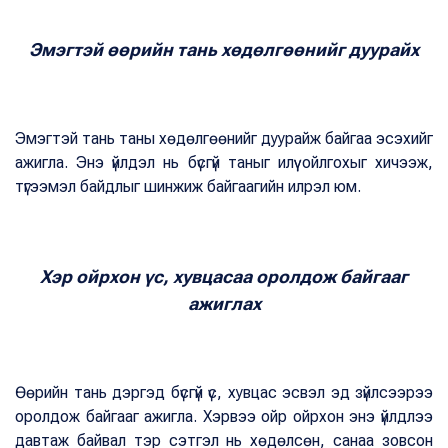
Эмэгтэй өөрийн тань хөдөлгөөнийг дуурайх
Эмэгтэй тань таны хөдөлгөөнийг дуурайж байгаа эсэхийг
ажигла. Энэ үйлдэл нь бүсгүй таныг илүү ойлгохыг хичээж,
түгээмэл байдлыг шинжиж байгаагийн илрэл юм.
Хэр ойрхон үс, хувцасаа оролдож байгааг
ажиглах
Өөрийн тань дэргэд бүсгүй үс, хувцас эсвэл эд зүйлсээрээ
оролдож байгааг ажигла. Хэрвээ ойр ойрхон энэ үйлдлээ
давтаж байвал тэр сэтгэл нь хөдөлсөн, санаа зовсон