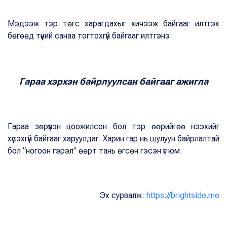
Мэдээж тэр төгс харагдахыг хичээж байгааг илтгэх
бөгөөд түүний санаа тогтохгүй байгааг илтгэнэ.
Гараа хэрхэн байрлуулсан байгааг ажигла
Гараа зөрүүлэн цоожилсон бол тэр өөрийгөө нээхийг
хүсэхгүй байгааг харуулдаг. Харин гар нь шулуун байрлалтай
бол “ногоон гэрэл” өөрт тань өгсөн гэсэн үг юм.
Эх сурвалж:
https://brightside.me