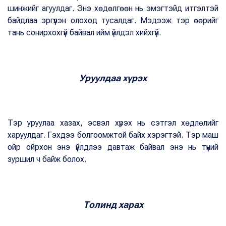
шинжийг агуулдаг. Энэ хөдөлгөөн нь эмэгтэйд итгэлтэй
байдлаа эргүүлэн олоход тусалдаг. Мэдээж тэр өөрийг
тань сонирхохгүй байвал ийм үйлдэл хийхгүй.
Уруулдаа хүрэх
Тэр уруулаа хазах, эсвэл хүрэх нь сэтгэл хөдлөлийг
харуулдаг. Гэхдээ болгоомжтой байх хэрэгтэй. Тэр маш
ойр ойрхон энэ үйлдлээ давтаж байвал энэ нь түүний
зуршил ч байж болох.
Толинд харах