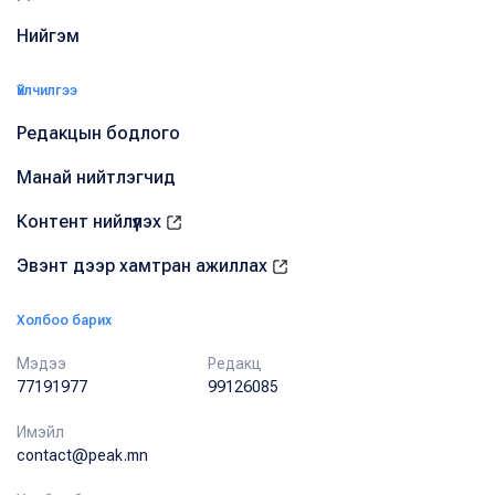
Нийгэм
Үйлчилгээ
Редакцын бодлого
Манай нийтлэгчид
Контент нийлүүлэх
Эвэнт дээр хамтран ажиллах
Холбоо барих
Мэдээ
Редакц
77191977
99126085
Имэйл
contact@peak.mn