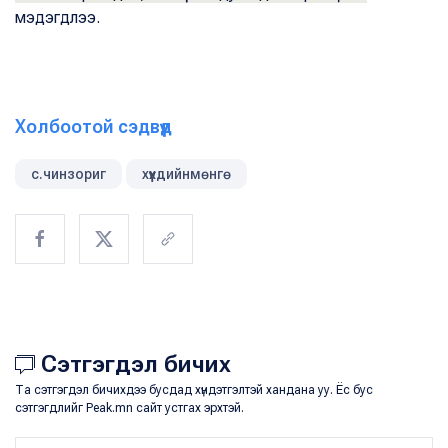
мэдэгдлээ.
Холбоотой сэдвүүд
с.чинзориг
хүүхдийнмөнгө
Сэтгэгдэл бичих
Та сэтгэгдэл бичихдээ бусдад хүндэтгэлтэй хандана уу. Ёс бус
сэтгэгдлийг Peak.mn сайт устгах эрхтэй.