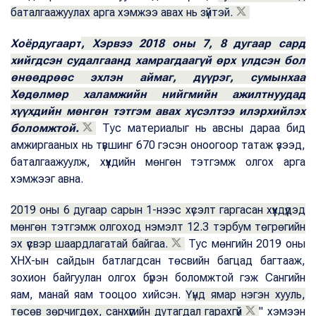
баталгаажуулах арга хэмжээ авах нь зүйтэй.
Хоёрдугаарт
, Хэрвээ 2018 оны 7, 8 дугаар сард
хийгдсэн судалгаанд хамрагдаагүй өрх үлдсэн бол
өнөөдрөөс эхлэн аймаг, дүүрэг, сумынхаа
Хөдөлмөр халамжийн нийгмийн ажилтнуудад
хүүхдийн мөнгөн тэтгэм авах хүсэлтээ илэрхийлэх
боломжтой.
Тус материалыг нь авсны дараа бид
амжиргааных нь түвшинг 670 гэсэн оноогоор татаж үзээд,
баталгаажуулж, хүүхдийн мөнгөн тэтгэмж олгох арга
хэмжээг авна.
2019 оны 6 дугаар сарын 1-нээс хүсэлт гаргасан хүүхдүүдэд
мөнгөн тэтгэмж олгоход нэмэлт 12.3 тэрбум төгрөгийн
эх үүсвэр шаардлагатай байгаа.
Тус мөнгийн 2019 оны
ХНХ-ын сайдын батлагдсан төсвийн багцад багтааж,
зохион байгуулан олгох бүрэн боломжтой гэж Сангийн
яам, манай яам тооцоо хийсэн.
Үүнд ямар нэгэн хууль,
төсөв зөрчигдөх, санхүүгийн дутагдал гарахгүй
" хэмээн