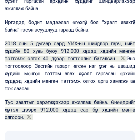
хүсэлт гаргасан өрхүүдийн хүүхдүүдийг шийдвэрлэхээр
ажиллаж байна.
Иргэдэд бодит мэдээлэл өгөхгүй бол "хүсэлт авахгүй
байна" гэсэн асуудлууд гараад байна.
2018 оны 5 дугаар сард УИХ-ын шийдвэр гарч, нийт
хүүхдийн 80 хувь буюу 912.000 хүүхдэд хүүхдийн мөнгөн
тэтгэмж олгох 40 дүгээр тогтоолыг баталсан.
Энэ
тогтоолоор Засгийн газарт өгсөн нэг үүрэг нь цаашид
хүүхдийн мөнгөн тэтгэм авах хүсэлт гаргасан өрхийн
хүүхдүүдэд хүүхдийн мөнгөн тэтгэмж олгох арга хэмжээ ав
гэж заасан.
Тус заалтыг хэрэгжүүлэхээр ажиллаж байна. Өнөөдрийг
хүртэл дээрх 912.000 хүүхдэд сар бүр хүүхдийн мөнгө
олгосон.