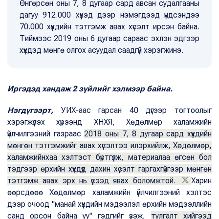
Өнгөрсөн оны 7, 8 дугаар сард авсан судалгааны
дагуу 912.000 хүүхэд дээр нэмэгдээд үндсэндээ
70.000 хүүхдийн тэтгэмж авах хүсэлт ирсэн байна.
Тиймээс 2019 оны 6 дугаар сараас эхлэн эдгээр
хүүхдэд мөнгө олгох асуудал саадгүй хэрэгжинэ.
Иргэдэд хандаж 2 зүйлийг хэлмээр байна.
Нэгдүгээрт,
УИХ-аас гарсан 40 дүгээр тогтоолыг
хэрэгжүүлэх хүрээнд ХНХЯ, Хөдөлмөр халамжийн
үйлчилгээний газраас
2018 оны 7, 8 дугаар сард хүүхдийн
мөнгөн тэтгэмжийг авах хүсэлтээ илэрхийлж, Хөдөлмөр,
халамжийнхаа хэлтэст бүртгүүлж, материалаа өгсөн бол
тэдгээр өрхийн хүүхдүүд дахин хүсэлт гаргахгүйгээр мөнгөн
тэтгэмж авах эрх нь үүсээд явах боломжтой.
Харин
өөрсдөөө Хөдөлмөр халамжийн үйлчилгээний хэлтэс
дээр очоод "манай хүүхдийн мэдээлэл өрхийн мэдээллийн
санд орсон байна уу" гэдгийг үзэж,
тулгалт хийгээд