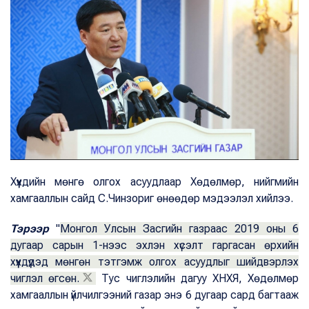
Хүүхдийн мөнгө олгох асуудлаар Хөдөлмөр, нийгмийн
хамгааллын сайд С.Чинзориг өнөөдөр мэдээлэл хийлээ.
Тэрээр
"
Монгол Улсын Засгийн газраас 2019 оны 6
дугаар сарын 1-нээс эхлэн хүсэлт гаргасан өрхийн
хүүхдүүдэд мөнгөн тэтгэмж олгох асуудлыг шийдвэрлэх
чиглэл өгсөн.
Тус чиглэлийн дагуу ХНХЯ, Хөдөлмөр
хамгааллын үйлчилгээний газар энэ 6 дугаар сард багтааж