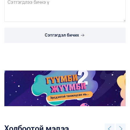
Сэтгэгдэл бичих
Холбоотой мэдээ