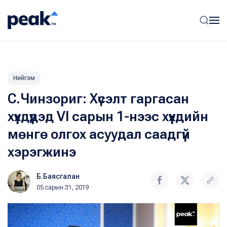
Нийгэм
С.Чинзориг: Хүсэлт гаргасан
хүүхдүүдэд VI сарын 1-нээс хүүхдийн
мөнгө олгох асуудал саадгүй
хэрэгжинэ
Б.Баясгалан
05 сарын 31, 2019