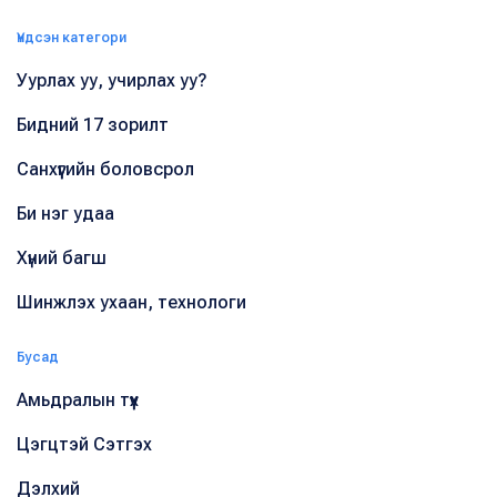
Үндсэн категори
Уурлах уу, учирлах уу?
Бидний 17 зорилт
Санхүүгийн боловсрол
Би нэг удаа
Хүний багш
Шинжлэх ухаан, технологи
Бусад
Амьдралын түүх
Цэгцтэй Сэтгэх
Дэлхий