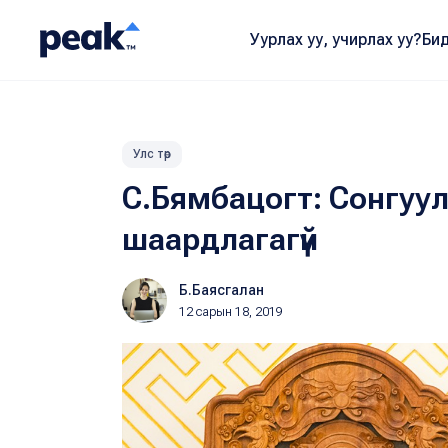
Уурлах уу, учирлах уу?
Бид
Улс төр
С.Бямбацогт: Сонгуу
шаардлагагүй
Б.Баясгалан
12 сарын 18, 2019