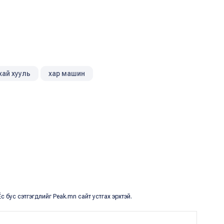
хай хууль
хар машин
с бус сэтгэгдлийг Peak.mn сайт устгах эрхтэй.