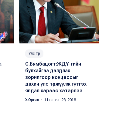
Улс төр
Улс төр
а
С.Бямбацогт:ЖДҮ-гийн
С.Бямбацо
булхайгаа далдлах
Эрдэнээс 
зорилгоор концeссыг
тэрбумын 
дахин улс төржүүлж гүтгэх
зүйн дэд 
явдал хэрээс хэтэрлээ
боломжгүй
Х.Оргил
・ 11 сарын 28, 2018
Б.Баясгалан
・