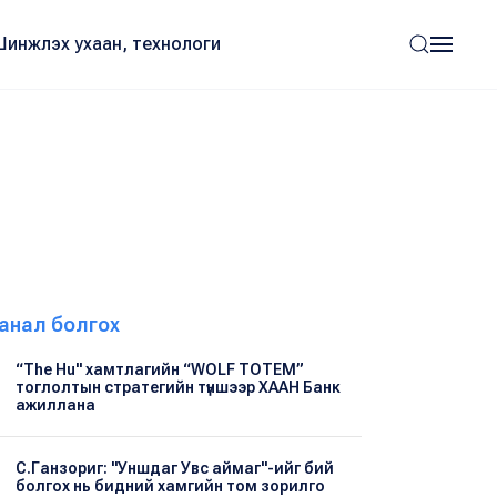
Шинжлэх ухаан, технологи
анал болгох
“The Hu" хамтлагийн “WOLF TOTEM”
тоглолтын стратегийн түншээр ХААН Банк
ажиллана
С.Ганзориг: "Уншдаг Увс аймаг"-ийг бий
болгох нь бидний хамгийн том зорилго