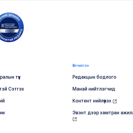
Үйлчилгээ
алын түүх
Редакцын бодлого
тэй Сэтгэх
Манай нийтлэгчид
ий
Контент нийлүүлэх
эм
Эвэнт дээр хамтран ажил