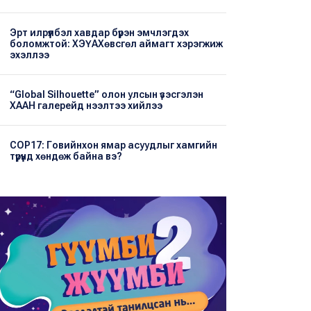
Эрт илрүүлбэл хавдар бүрэн эмчлэгдэх
боломжтой: ХЭҮА​Хөвсгөл аймагт хэрэгжиж
эхэллээ
“Global Silhouette” олон улсын үзэсгэлэн
ХААН галерейд нээлтээ хийлээ
COP17: Говийнхон ямар асуудлыг хамгийн
түрүүнд хөндөж байна вэ?