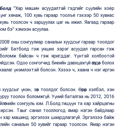
.Болд
"Хар машин асуудалтай гэдгийг сүүлийн хоёр
үнг хянаж, 100 хувь гараар тоолъё гэхээр 50 хувиас
хувь тоолсон ч зарцуулах цаг нь ижил. Яагаад гараар
юм бэ" хэмээн асуулаа.
2008 оны сонгуулиар саналын хуудсыг гараар тоолдог
рийг Батболд гэж унших зэрэг асуудал гарсан гэж
өх боломж байсан ч гэж яригддаг. Үүнтэй холбоотой
дсэн. Одоо сонгогчид биеийн давхцахгүй өгөгдөл болох
ухаалаг үнэмлэхтэй болсон. Хэзээ ч, хаана ч нэг иргэн
уудсыг үнэн, зөв тоолдог болсон. Өөрөөр хэлбэл, хэн
буруу тоолох боломжгүй. Үүний баталгаа нь 2012, 2016
йлөгчийн сонгууль юм. Л.Болд гишүүн та хар хайрцагны
 ирсэн. Таыг санал тооллогод ямар нэгэн байдлаар
лийн хар машинд эргэлзэх шаардлагагүй. Эргэлзээ байж
лийн саналын 50 хувийг гараар тоолсон. Ямар нэгэн