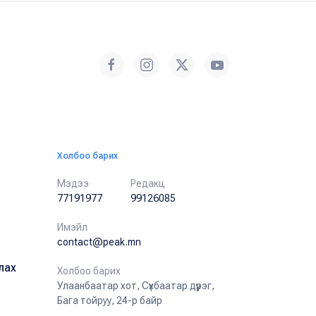
Холбоо барих
Мэдээ
Редакц
77191977
99126085
Имэйл
contact@peak.mn
лах
Холбоо барих
Улаанбаатар хот, Сүхбаатар дүүрэг,
Бага тойруу, 24-р байр