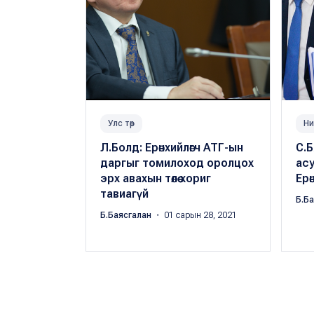
Улс төр
Ни
Л.Болд: Ерөнхийлөгч АТГ-ын
С.Б
даргыг томилоход оролцох
асу
эрх авахын төлөө хориг
Ерө
тавиагүй
Б.Б
Б.Баясгалан
・ 01 сарын 28, 2021