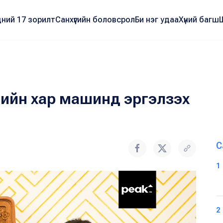
ний 17 зорилт
Санхүүгийн боловсрол
Би нэг удаа
Хүний багш
лийн хар машинд эргэлзэх
С
1
2