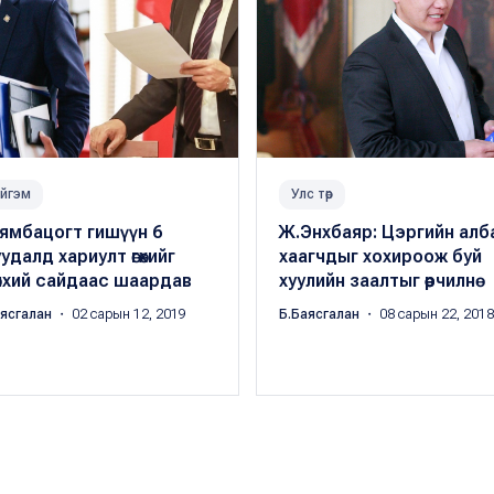
йгэм
Улс төр
ямбацогт гишүүн 6
Ж.Энхбаяр: Цэргийн алб
удалд хариулт өгөхийг
хаагчдыг хохироож буй
нхий сайдаас шаардав
хуулийн заалтыг өөрчилнө
аясгалан
・ 02 сарын 12, 2019
Б.Баясгалан
・ 08 сарын 22, 2018