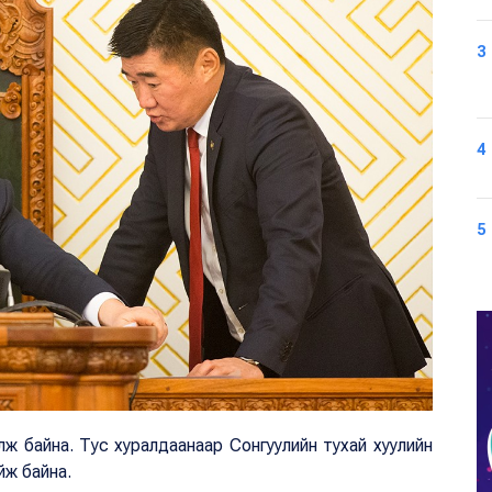
3
4
5
олж байна. Тус хуралдаанаар Сонгуулийн тухай хуулийн
йж байна.