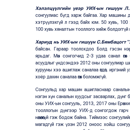
Хэлэлцүүлгийн үеэр УИХ-ын гишүүн Л
сонгуулиас бүгд харж байгаа. Хар машины д
хэтрүүлэхгүй л гээд байх юм. 50 хувь, 100 
100 хувь хяналтын тооллого хийж болдоггүй 
Хариуд нь УИХ-ын гишүүн С.Бямбацогт
"
байсан. Гараар тоолохдоо Болд гэсэн нэ
ярьдаг. Мөн сонгогчид 2-3 удаа санал өг
асуудлыг үндсэндээ 2012 оны сонгуулиар ший
хурууны хээ ашиглаж саналаа өгдөг, иргэний 
хоёр дахин саналаа өгөх боломжгүй.
Сонгуульд хар машин ашигласнаар саналын х
нэгэн хүн саналын хуудсыг засварлах, дүнг 
оны УИХ-ын сонгууль, 2013, 2017 оны Ерөнхи
тооллогын дүнгээр УИХ-д сонгогдож гарч
нөлөөлөөгүй гэж бодож байна. Тиймээс сонгуу
магадгүй гэж үзэн 2012 оноос хойш сонгуу