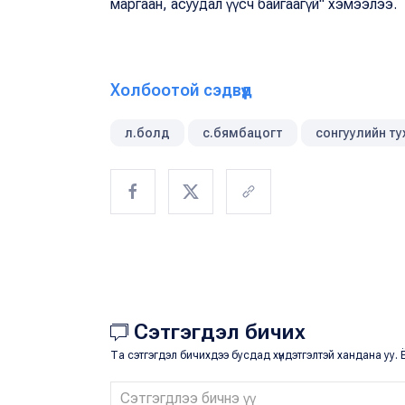
маргаан, асуудал үүсч байгаагүй" хэмээлээ.
Холбоотой сэдвүүд
л.болд
с.бямбацогт
сонгуулийн ту
Сэтгэгдэл бичих
Та сэтгэгдэл бичихдээ бусдад хүндэтгэлтэй хандана уу. Ё