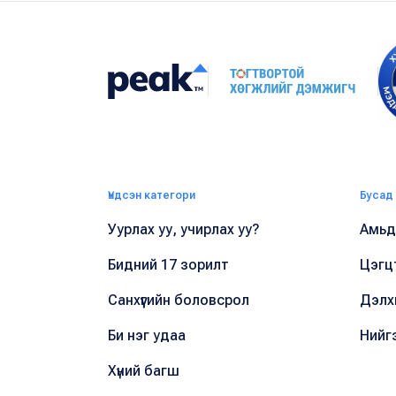
Үндсэн категори
Бусад
Уурлах уу, учирлах уу?
Амьдр
Бидний 17 зорилт
Цэгц
Санхүүгийн боловсрол
Дэлх
Би нэг удаа
Нийг
Хүний багш