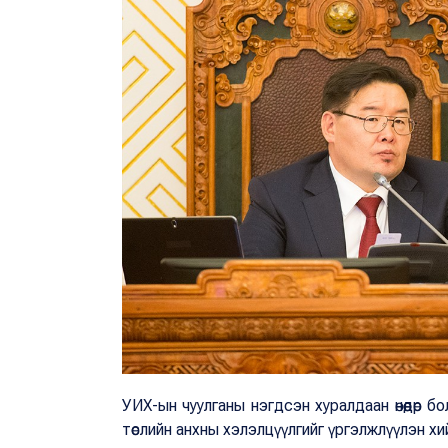
УИХ-ын чуулганы нэгдсэн хуралдаан өнөөдөр б
төслийн анхны хэлэлцүүлгийг үргэлжлүүлэн хи