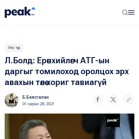
Улс төр
Л.Болд: Ерөнхийлөгч АТГ-ын
даргыг томилоход оролцох эрх
авахын төлөө хориг тавиагүй
Б.Баясгалан
01 сарын 28, 2021