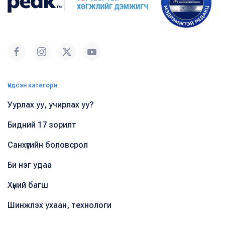
Үндсэн категори
Уурлах уу, учирлах уу?
Бидний 17 зорилт
Санхүүгийн боловсрол
Би нэг удаа
Хүний багш
Шинжлэх ухаан, технологи