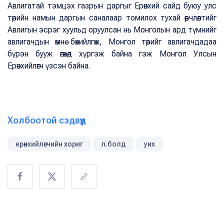
Авлигатай тэмцэх газрын даргыг Ерөнхий сайд буюу улс
төрийн намын даргын саналаар томилох тухай өөрчлөлтийг
Авлигын эсрэг хуульд оруулсан нь Монголын ард түмнийг
авлигачдын өмнө бөхийлгөж, Монгол төрийг авлигачдадаа
бүрэн бууж өгөхөд хүргэж байна гэж Монгол Улсын
Ерөнхийлөгч үзсэн байна.
Холбоотой сэдвүүд
ерөнхийлөгчийн хориг
л.болд
уих