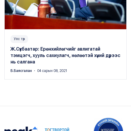
Улс төр
Ж.Сүхбаатар: Ерөнхийлөгчийг авлигатай
тэмцэгч, хууль сахиулагч, нөлөөтэй хүний дүрээс
нь салгана
Б.Баясгалан
・ 04 сарын 08, 2021