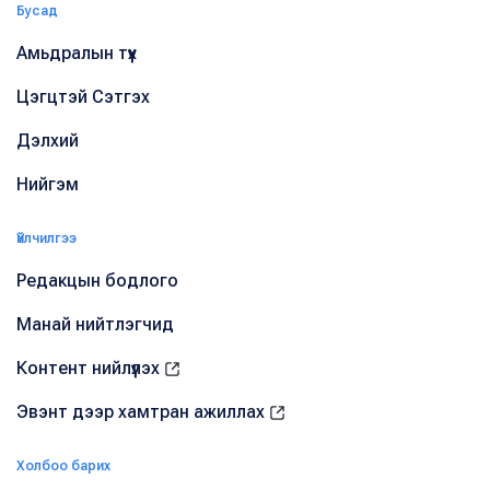
Бусад
Амьдралын түүх
Цэгцтэй Сэтгэх
Дэлхий
Нийгэм
Үйлчилгээ
Редакцын бодлого
Манай нийтлэгчид
Контент нийлүүлэх
Эвэнт дээр хамтран ажиллах
Холбоо барих