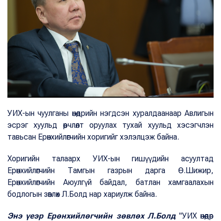
УИХ-ын чуулганы өнөөдрийн нэгдсэн хуралдаанаар Авлигын
эсрэг хуульд өөрчлөлт оруулах тухай хуульд хэсэгчлэн
тавьсан Ерөнхийлөгчийн хоригийг хэлэлцэж байна.
Хоригийн талаарх УИХ-ын гишүүдийн асуултад
Ерөнхийлөгчийн Тамгын газрын дарга Ө.Шижир,
Ерөнхийлөгчийн Аюулгүй байдал, батлан хамгаалахын
бодлогын зөвлөх Л.Болд нар хариулж байна.
Энэ үеэр Ерөнхийлөгчийн зөвлөх Л.Болд
"УИХ өнөөдөр