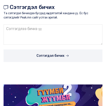
Сэтгэгдэл бичих
Та сэтгэгдэл бичихдээ бусдад хүндэтгэлтэй хандана уу. Ёс бус
сэтгэгдлийг Peak.mn сайт устгах эрхтэй.
Сэтгэгдэл бичих