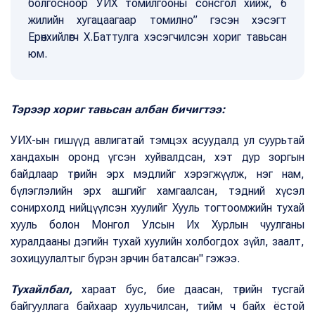
болгосноор УИХ томилгооны сонсгол хийж, 6
жилийн хугацаагаар томилно” гэсэн хэсэгт
Ерөнхийлөгч Х.Баттулга хэсэгчилсэн хориг тавьсан
юм.
Тэрээр хориг тавьсан албан бичигтээ:
УИХ-ын гишүүд авлигатай тэмцэх асуудалд ул суурьтай
хандахын оронд үгсэн хуйвалдсан, хэт дур зоргын
байдлаар төрийн эрх мэдлийг хэрэгжүүлж, нэг нам,
бүлэглэлийн эрх ашгийг хамгаалсан, тэдний хүсэл
сонирхолд нийцүүлсэн хуулийг Хууль тогтоомжийн тухай
хууль болон Монгол Улсын Их Хурлын чуулганы
хуралдааны дэгийн тухай хуулийн холбогдох зүйл, заалт,
зохицуулалтыг бүрэн зөрчин баталсан" гэжээ.
Тухайлбал,
хараат бус, бие даасан, төрийн тусгай
байгууллага байхаар хуульчилсан, тийм ч байх ёстой