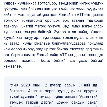
Үндсэн хуулийнхаа тогтолцоо, тэнцвэрийг ингэж мушгин
гуйвуулж, мөнх байх юм шиг улс төрийн нэг хүчин рүү өөрчлөлт
хийх нь маш аюултай үзэгдэл. Ерөнхийлөгч АТГ-ын даргыг
томилох томилгоонд оролцох эрх авахын төлөө хориг
тавиагүй. Битгий тэгэж гуйвуул. Энд ямар нэгэн албан
тушаалын тэмцэл байхгүй. Зүгээр л зөв шийд, Үндсэн
хуулийнхаа дагуу ард түмнээрээ хэлэлцүүлээд, саналыг
нь аваад, хууль хяналтын байгууллагуудаараа яриулаад
ном ёсоор нь оруулаад ир гэж байгаа. Үнэхээр ард түмэн
эрх баригч намын Ерөнхий сайд АТГ-ын даргыг сонгодог
болохыг дэмжвэл болж байна" гэж үзэж байгаа"
хэмээлээ.
"УИХ 2020 оны 12 дугаар сарын 31-ний өдөр
баталсан Авлигын эсрэг хуульд өөрчлөлт оруулах
тухай хуулийн 1 дүгээр зүйлд заасан “Авлигатай
тэмцэх газрын даргыг Ерөнхий сайдын санал