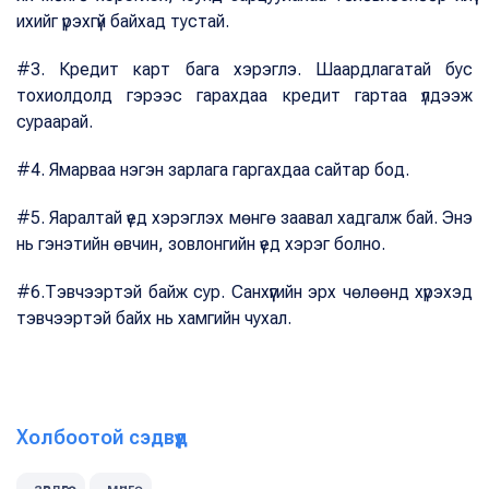
ихийг үрэхгүй байхад тустай.
#3. Кредит карт бага хэрэглэ. Шаардлагатай бус
тохиолдолд гэрээс гарахдаа кредит гартаа үлдээж
сураарай.
#4. Ямарваа нэгэн зарлага гаргахдаа сайтар бод.
#5. Яаралтай үед хэрэглэх мөнгө заавал хадгалж бай. Энэ
нь гэнэтийн өвчин, зовлонгийн үед хэрэг болно.
#6.Тэвчээртэй байж сур. Санхүүгийн эрх чөлөөнд хүрэхэд
тэвчээртэй байх нь хамгийн чухал.
Холбоотой сэдвүүд
зөвлөгөө
мөнгө