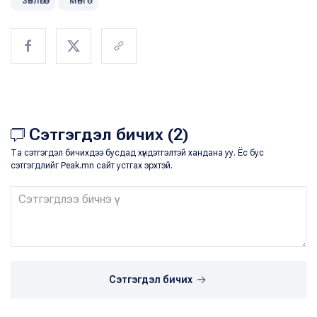
Сэтгэгдэл бичих (2)
Та сэтгэгдэл бичихдээ бусдад хүндэтгэлтэй хандана уу. Ёс бус
сэтгэгдлийг Peak.mn сайт устгах эрхтэй.
Сэтгэгдэл бичих