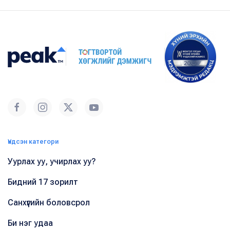
Үндсэн категори
Уурлах уу, учирлах уу?
Бидний 17 зорилт
Санхүүгийн боловсрол
Би нэг удаа