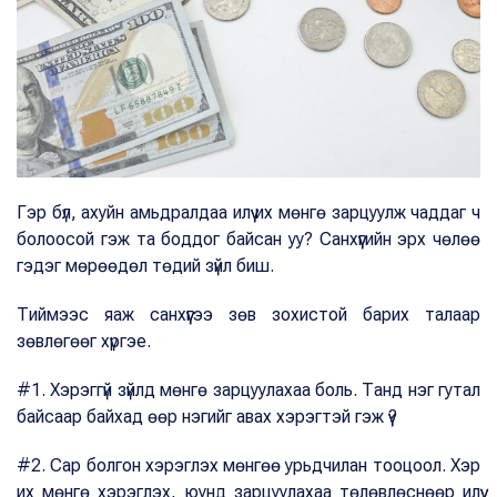
Гэр бүл, ахуйн амьдралдаа илүү их мөнгө зарцуулж чаддаг ч
болоосой гэж та боддог байсан уу? Санхүүгийн эрх чөлөө
гэдэг мөрөөдөл төдий зүйл биш.
Тиймээс яаж санхүүгээ зөв зохистой барих талаар
зөвлөгөөг хүргэе.
#1. Хэрэггүй зүйлд мөнгө зарцуулахаа боль. Танд нэг гутал
байсаар байхад өөр нэгийг авах хэрэгтэй гэж үү?
#2. Сар болгон хэрэглэх мөнгөө урьдчилан тооцоол. Хэр
их мөнгө хэрэглэх, юунд зарцуулахаа төлөвлөснөөр илүү