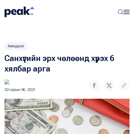
Амьдрал
Санхүүгийн эрх чөлөөнд хүрэх 6
хялбар арга
02 сарын 06, 2021