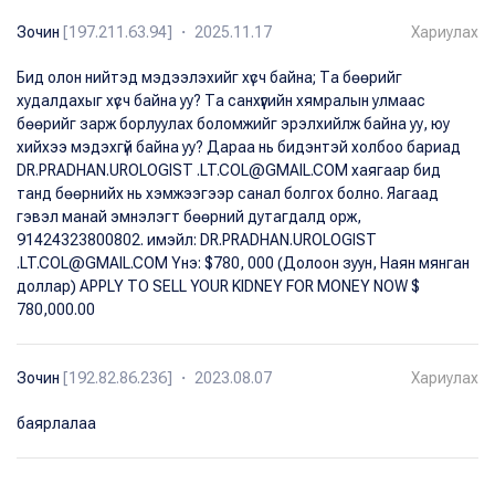
Зочин
[197.211.63.94] ・ 2025.11.17
Хариулах
Бид олон нийтэд мэдээлэхийг хүсч байна; Та бөөрийг
худалдахыг хүсч байна уу? Та санхүүгийн хямралын улмаас
бөөрийг зарж борлуулах боломжийг эрэлхийлж байна уу, юу
хийхээ мэдэхгүй байна уу? Дараа нь бидэнтэй холбоо бариад
DR.PRADHAN.UROLOGIST .LT.COL@GMAIL.COM хаягаар бид
танд бөөрнийх нь хэмжээгээр санал болгох болно. Яагаад
гэвэл манай эмнэлэгт бөөрний дутагдалд орж,
91424323800802. имэйл: DR.PRADHAN.UROLOGIST
.LT.COL@GMAIL.COM Yнэ: $780, 000 (Долоон зуун, Наян мянган
доллар) APPLY TO SELL YOUR KIDNEY FOR MONEY NOW $
780,000.00
Зочин
[192.82.86.236] ・ 2023.08.07
Хариулах
баярлалаа