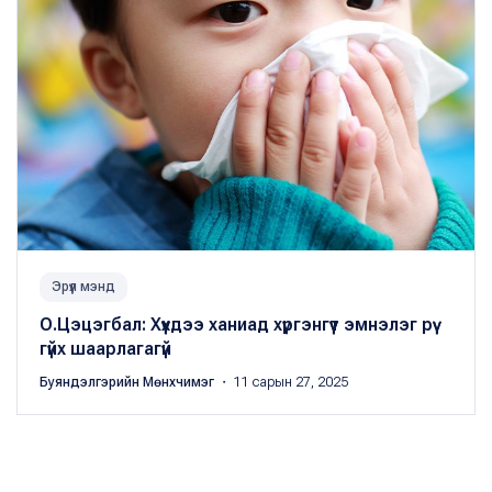
Эрүүл мэнд
О.Цэцэгбал: Хүүхдээ ханиад хүргэнгүүт эмнэлэг рүү
гүйх шаарлагагүй
Буяндэлгэрийн Мөнхчимэг
・ 11 сарын 27, 2025