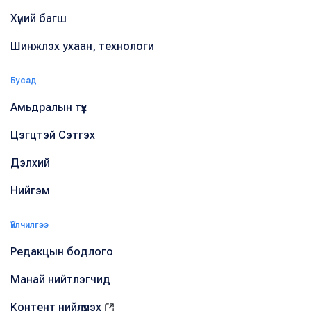
Хүний багш
Шинжлэх ухаан, технологи
Бусад
Амьдралын түүх
Цэгцтэй Сэтгэх
Дэлхий
Нийгэм
Үйлчилгээ
Редакцын бодлого
Манай нийтлэгчид
Контент нийлүүлэх