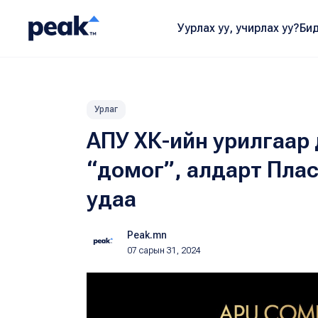
Уурлах уу, учирлах уу?
Бид
Урлаг
АПУ ХК-ийн урилгаар 
“домог”, алдарт Пла
удаа
Peak.mn
07 сарын 31, 2024