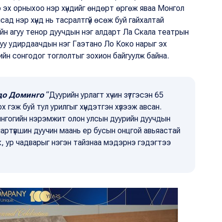
о эх орныхоо нэр хүндийг өндөрт өргөж яваа Монгол
ад нэр хүнд нь тасралтгүй өсөж буй гайхалтай
ийн агуу тенор дуучдын нэг алдарт Ла Скала театрын
луу удирдаачдын нэг Гаэтано Ло Коко нарыг эх
рийн сонгодог тоглолтыг зохион байгуулж байна.
до Доминго
“Дуурийн урлагт хүчин зүтгэсэн 65
 гэж буй тул урилгыг хүндэтгэн хүлээж авсан.
нгогийн нэрэмжит олон улсын дуурийн дуучдын
мартүвшин дуучин маань ер бусын онцгой авьяастай
ник, ур чадварыг нэгэн тайзнаа мэдэрнэ гэдэгтээ