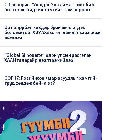
С.Ганзориг: "Уншдаг Увс аймаг"-ийг бий
болгох нь бидний хамгийн том зорилго
Эрт илрүүлбэл хавдар бүрэн эмчлэгдэх
боломжтой: ХЭҮА​Хөвсгөл аймагт хэрэгжиж
эхэллээ
“Global Silhouette” олон улсын үзэсгэлэн
ХААН галерейд нээлтээ хийлээ
COP17: Говийнхон ямар асуудлыг хамгийн
түрүүнд хөндөж байна вэ?