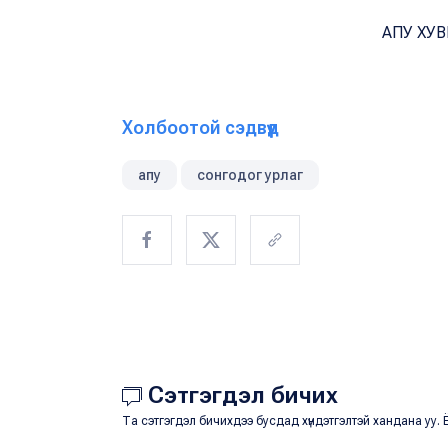
АПУ ХУ
Холбоотой сэдвүүд
апу
сонгодог урлаг
Сэтгэгдэл бичих
Та сэтгэгдэл бичихдээ бусдад хүндэтгэлтэй хандана уу. Ё