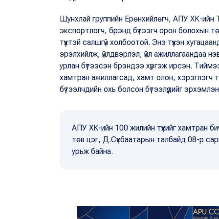
Шунхлай группийн Ерөнхийлөгч, АПУ ХК-ийн Т
экспортлогч, брэнд бүтээгч орон болохын т
түүхтэй салшгүй холбоотой. Энэ түүхэн хугаца
эрэлхийлж, үйлдвэрлэл, үйл ажиллагаандаа нэ
урлан бүтээсэн брэндээ хүргэж ирсэн. Тиймээ
хамтран ажиллагсад, хамт олон, хэрэглэгч т
бүтээлчдийн охь болсон бүтээлүүдийг эрхэмлэ
АПУ ХК-ийн 100 жилийн түүхийг хамтран б
төв цэг, Д.Сүхбаатарын талбайд 08-р сар
урьж байна.