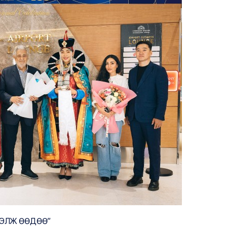
ГЭЛЖ ӨӨДӨӨ”