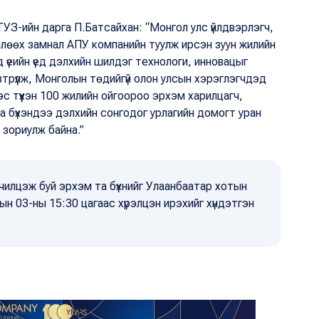
УЗ-ийн дарга П.Батсайхан: “Монгол улс үйлдвэрлэгч,
өлөөх замнал АПУ компанийн туулж ирсэн зуун жилийн
анд үеийн үед дэлхийн шилдэг технологи, инновацыг
втрүүлж, Монголын төдийгүй олон улсын хэрэглэгчдэд
с түүхэн 100 жилийн ойгоороо эрхэм харилцагч,
а бүхэндээ дэлхийн сонгодог урлагийн домогт уран
н зориулж байна.”
ичилцэж буй эрхэм та бүхнийг Улаанбаатар хотын
ын 03-ны 15:30 цагаас хүрэлцэн ирэхийг хүндэтгэн