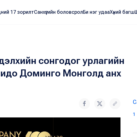
ний 17 зорилт
Санхүүгийн боловсрол
Би нэг удаа
Хүний багш
дэлхийн сонгодог урлагийн
сидо Доминго Монголд анх
С
1