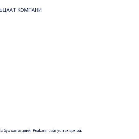
ВЬЦААТ КОМПАНИ
с бус сэтгэгдлийг Peak.mn сайт устгах эрхтэй.