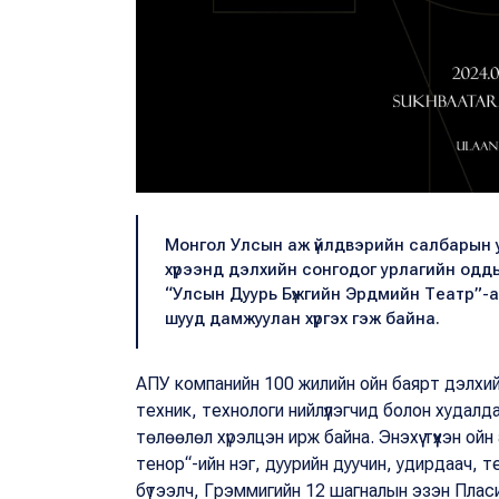
Монгол Улсын аж үйлдвэрийн салбарын у
хүрээнд дэлхийн сонгодог урлагийн одды
“Улсын Дуурь Бүжгийн Эрдмийн Театр”-
шууд дамжуулан хүргэх гэж байна.
АПУ компанийн 100 жилийн ойн баярт дэлхий
техник, технологи нийлүүлэгчид болон худалдаа
төлөөлөл хүрэлцэн ирж байна. Энэхүү түүхэн о
тенор“-ийн нэг, дуурийн дуучин, удирдаач, т
бүтээлч, Грэммигийн 12 шагналын эзэн Плас