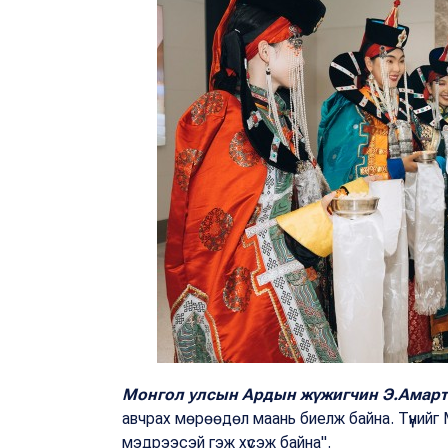
Монгол улсын Ардын жүжигчин Э.Амар
авчрах мөрөөдөл маань биелж байна. Түүнийг 
мэдрээсэй гэж хүсэж байна".