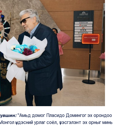
түвшин:
"Амьд домог Пласидо Домингог эх орондоо
Монгол үндэсний урлаг соёл, үзэсгэлэнт эх орныг минь