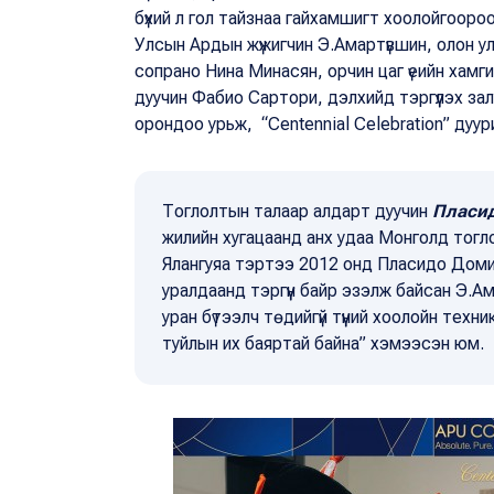
бүхий л гол тайзнаа гайхамшигт хоолойгооро
Улсын Ардын жүжигчин Э.Амартүвшин, олон улс
сопрано Нина Минасян, орчин цаг үеийн хамг
дуучин Фабио Сартори, дэлхийд тэргүүлэх за
орондоо урьж, “Centennial Celebration” дуу
Тоглолтын талаар алдарт дуучин
Пласи
жилийн хугацаанд анх удаа Монголд тоглох
Ялангуяа тэртээ 2012 онд Пласидо Доми
уралдаанд тэргүүн байр эзэлж байсан Э.А
уран бүтээлч төдийгүй түүний хоолойн тех
туйлын их баяртай байна” хэмээсэн юм.