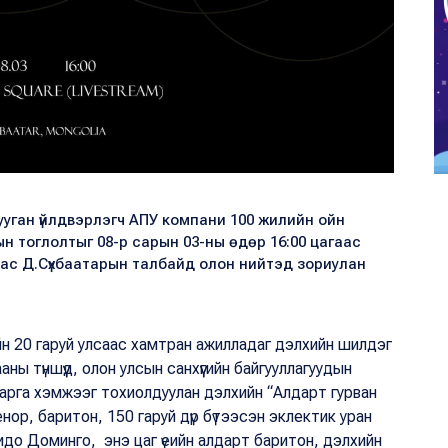
уган үйлдвэрлэгч АПУ компани 100 жилийн ойн
н тоглолтыг 08-р сарын 03-ны өдөр 16:00 цагаас
аас Д.Сүхбаатарын талбайд олон нийтэд зориулан
н 20 гаруй улсаас хамтран ажилладаг дэлхийн шилдэг
ны түншүүд, олон улсын санхүүгийн байгууллагуудын
йн арга хэмжээг тохиолдуулан дэлхийн “Алдарт гурван
енор, баритон, 150 гаруй дүр бүтээсэн эклектик уран
идо Доминго, энэ цаг үеийн алдарт баритон, дэлхийн