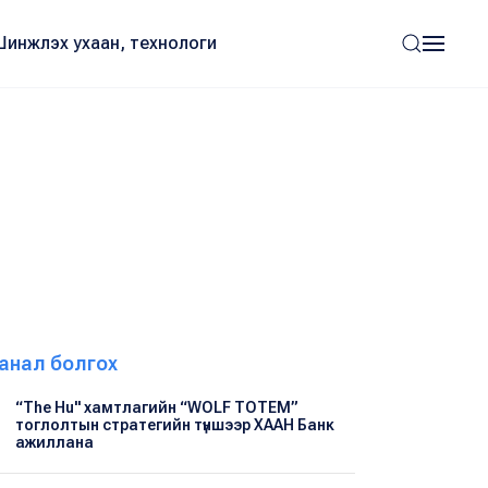
Шинжлэх ухаан, технологи
анал болгох
“The Hu" хамтлагийн “WOLF TOTEM”
тоглолтын стратегийн түншээр ХААН Банк
ажиллана