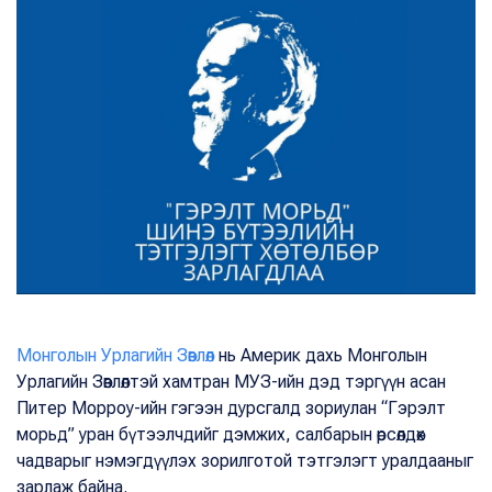
Монголын Урлагийн Зөвлөл
нь Америк дахь Монголын
Урлагийн Зөвлөлтэй хамтран МУЗ-ийн дэд тэргүүн асан
Питер Морроу-ийн гэгээн дурсгалд зориулан “Гэрэлт
морьд” уран бүтээлчдийг дэмжих, салбарын өрсөлдөх
чадварыг нэмэгдүүлэх зорилготой тэтгэлэгт уралдааныг
зарлаж байна.