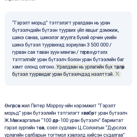
“Гэрэлт морьд” тэтгэлэгт уралдаан нь уран
бүтээлчдийн бүтээн туурвих үйл явцыг дэмжиж,
шинэ санаа, шинэлэг агуулга бүхий орчин үеийн
шинэ бүтээл туурвихад зориулан 3 500 000 /
гурван сая таван зуун мянган / төгрөг хүртэлх
тэтгэлгийг уран бүтээлч болон уран бүтээлийн баг
хамт олонд олгоно.
Уралдаан нь урлагийн бүх төрлөөр
бүтээл туурвидаг уран бүтээлчдэд нээлттэй.
Өнгөрсөн жил Питер Морроу-ийн нэрэмжит “Гэрэлт
морьд” уран бүтээлийн тэтгэлэгт хөтөлбөрт уран бүтээлч
Ж.Мөнхжаргалын “100 өдөр-100 уран бүтээлч” баримтат
гэрэл зургийн төсөл, соёл судлаач Ц.Солонгын “Дүрслэх
урлагийн салбарын тогтмол хэвлэлд хийсэн судалгаа”