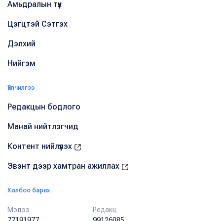
Амьдралын түүх
Цэгцтэй Сэтгэх
Дэлхий
Нийгэм
Үйлчилгээ
Редакцын бодлого
Манай нийтлэгчид
Контент нийлүүлэх
Эвэнт дээр хамтран ажиллах
Холбоо барих
Мэдээ
Редакц
77191977
99126085