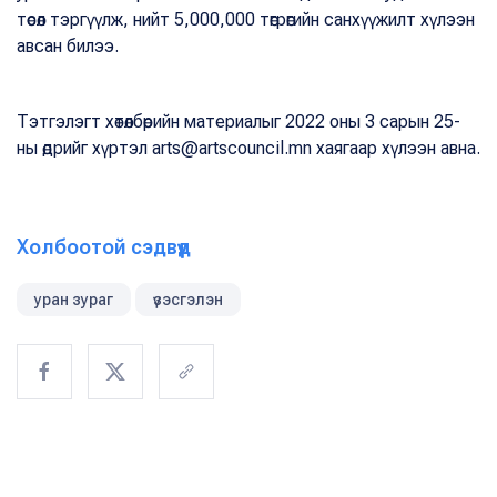
төсөл тэргүүлж, нийт 5,000,000 төгрөгийн санхүүжилт хүлээн
авсан билээ.
Тэтгэлэгт хөтөлбөрийн материалыг 2022 оны 3 сарын 25-
ны өдрийг хүртэл arts@artscouncil.mn хаягаар хүлээн авна.
Холбоотой сэдвүүд
уран зураг
үзэсгэлэн