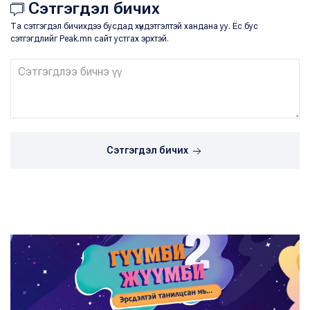
Сэтгэгдэл бичих
Та сэтгэгдэл бичихдээ бусдад хүндэтгэлтэй хандана уу. Ёс бус
сэтгэгдлийг Peak.mn сайт устгах эрхтэй.
Сэтгэгдэл бичих