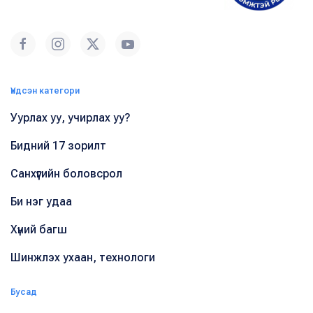
Үндсэн категори
Уурлах уу, учирлах уу?
Бидний 17 зорилт
Санхүүгийн боловсрол
Би нэг удаа
Хүний багш
Шинжлэх ухаан, технологи
Бусад