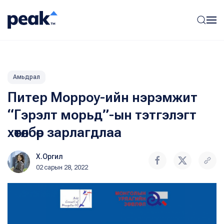
Амьдрал
Питер Морроу-ийн нэрэмжит
“Гэрэлт морьд”-ын тэтгэлэгт
хөтөлбөр зарлагдлаа
Х.Оргил
02 сарын 28, 2022