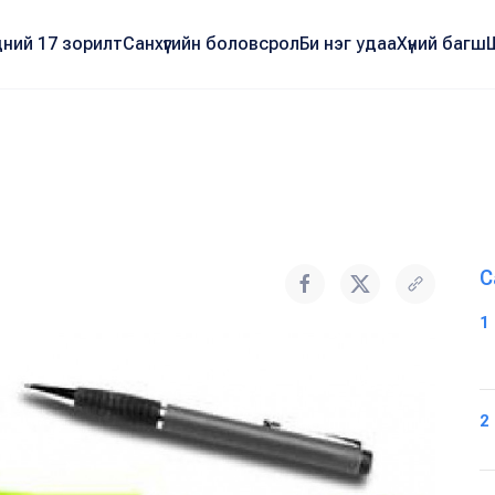
ний 17 зорилт
Санхүүгийн боловсрол
Би нэг удаа
Хүний багш
С
1
2