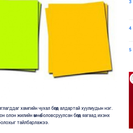
3
4
5
лагддаг хамгийн чухал бөгөөд алдартай хуулиудын нэг.
 олон жилийн өмнө боловсруулсан бөгөөд яагаад ихэнх
 болохыг тайлбарлажээ.