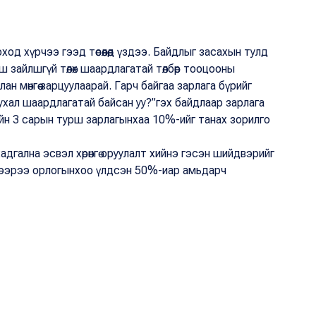
од хүрчээ гээд төсөөлөөд үздээ. Байдлыг засахын тулд
 зайлшгүй төлөх шаардлагатай төлбөр тооцооны
ан мөнгөө зарцуулаарай. Гарч байгаа зарлага бүрийг
ухал шаардлагатай байсан уу?”гэх байдлаар зарлага
ийн 3 сарын турш зарлагынхаа 10%-ийг танах зорилго
гална эсвэл хөрөнгө оруулалт хийнэ гэсэн шийдвэрийг
 дээрээ орлогынхоо үлдсэн 50%-иар амьдарч