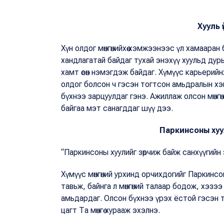
Хууль 
Хүн олдог мөнгөнийхөө хэмжээнээс үл хамааран б
хандлагатай байдаг тухай энэхүү хуульд ду
хамт өсөн нэмэгдэж байдаг. Хүмүүс карьерийнх
олдог болсон ч гэсэн тогтсон амьдралын хэ
бүхнээ зарцуулдаг гэнэ. Ажиллаж олсон мөнгө
байгаа мэт санагддаг шүү дээ.
Паркинсоны хуу
“Паркинсоны хуулийг зөрчиж байж санхүүгийн эр
Хүмүүс мөнгөний урхинд орчихдогийг Паркинсо
тавьж, байнга л мөнгөний талаар бодож, хэзэ
амьдардаг. Олсон бүхнээ үрэх ёстой гэсэн 
цагт Та мөнгө хурааж эхэлнэ.