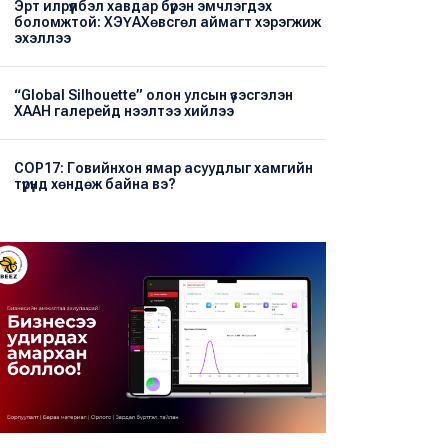
Эрт илрүүлбэл хавдар бүрэн эмчлэгдэх
боломжтой: ХЭҮА​Хөвсгөл аймагт хэрэгжиж
эхэллээ
“Global Silhouette” олон улсын үзэсгэлэн
ХААН галерейд нээлтээ хийлээ
COP17: Говийнхон ямар асуудлыг хамгийн
түрүүнд хөндөж байна вэ?