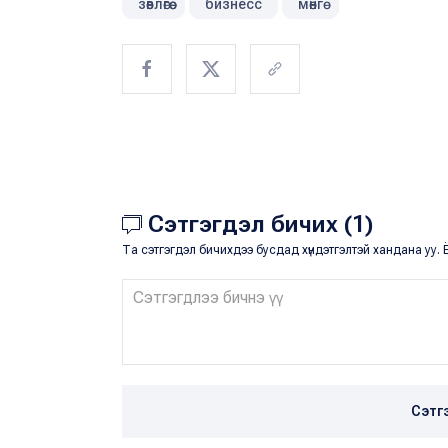
зөвлөгөө
бизнесс
мөнгө
Сэтгэгдэл бичих (1)
Та сэтгэгдэл бичихдээ бусдад хүндэтгэлтэй хандана уу. Ё
Сэтг