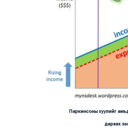
Паркинсоны хуулийг амьд
дараах зө