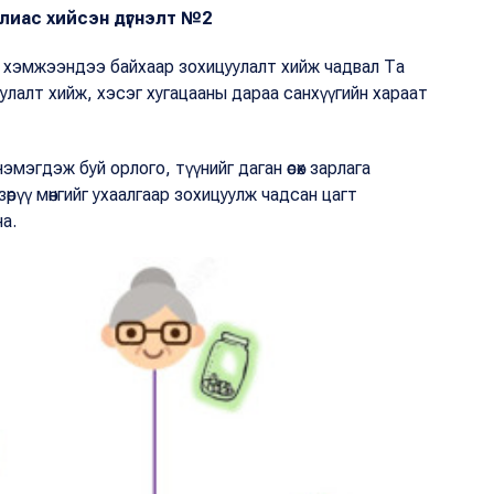
лиас хийсэн дүгнэлт №2
сон хэмжээндээ байхаар зохицуулалт хийж чадвал Та
оруулалт хийж, хэсэг хугацааны дараа санхүүгийн хараат
нэмэгдэж буй орлого, түүнийг даган өсөх зарлага
рүү мөнгийг ухаалгаар зохицуулж чадсан цагт
на.