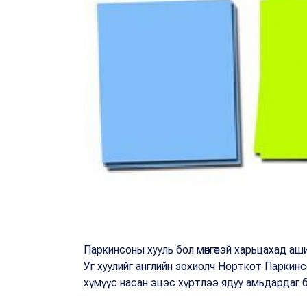
Паркинсоны хууль бол мөнгөтэй харьцахад ашиг
Уг хуулийг английн зохиолч Норткот Паркинсон
хүмүүс насан эцэс хүртлээ ядуу амьдардаг