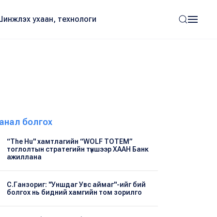
Шинжлэх ухаан, технологи
анал болгох
“The Hu" хамтлагийн “WOLF TOTEM”
тоглолтын стратегийн түншээр ХААН Банк
ажиллана
С.Ганзориг: "Уншдаг Увс аймаг"-ийг бий
болгох нь бидний хамгийн том зорилго