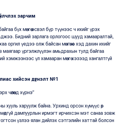
үйлчлэх зарчим
айгаа бүх мөнгөө эсвэл бүр түүнээс ч ихийг үрэх
рьджээ. Бидний зарлага орлогоос шууд хамааралтай,
аа оргил үедээ олж байсан мөнгөнөөс хэд дахин ихийг
в маягаар үргэлжлүүлэн амьдрахын тулд байгаа
ний хэмжээнээс үл хамааран мөнгө хэзээд хангалтгүй
лиас хийсэн дүгнэлт №1
х чөлөөнд хүрнэ”
ны хууль харуулж байна. Урхинд орсон хүмүүс өр
э мөдгүй дампуурлын ирмэгт ирчихсэн мэт санаа зовж
тогтсон үзлээ ялан дийлэх сэтгэлийн хаттай болсон