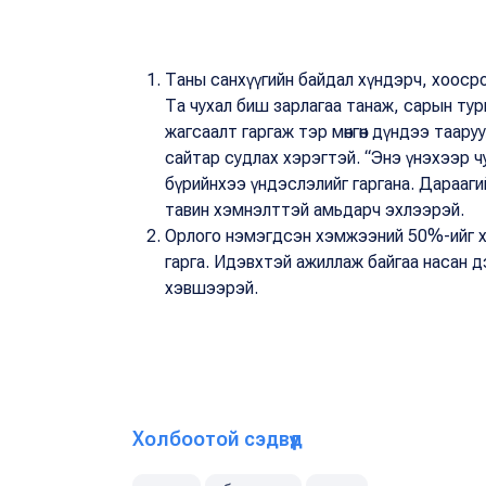
Таны санхүүгийн байдал хүндэрч, хоосрох
Та чухал биш зарлагаа танаж, сарын турш
жагсаалт гаргаж тэр мөнгөн дүндээ тааруул
сайтар судлах хэрэгтэй. “Энэ үнэхээр ч
бүрийнхээ үндэслэлийг гаргана. Дарааг
тавин хэмнэлттэй амьдарч эхлээрэй.
Орлого нэмэгдсэн хэмжээний 50%-ийг хад
гарга. Идэвхтэй ажиллаж байгаа насан
хэвшээрэй.
Холбоотой сэдвүүд