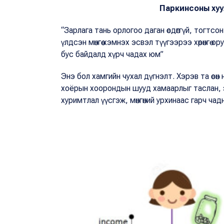
Паркинсоны хуу
“Зарлага тань орлогоо даган өсдөггүй, тогт
үлдсэн мөнгөө хэмнэх эсвэл түүгээрээ хөрөнгө 
бус байдалд хүрч чадах юм”
Энэ бол хамгийн чухал дүгнэлт. Хэрэв та өсөн 
хоёрын хоорондын шууд хамаарлыг таслан, зө
хуримтлал үүсгэж, мөнгөний урхинаас гарч чад