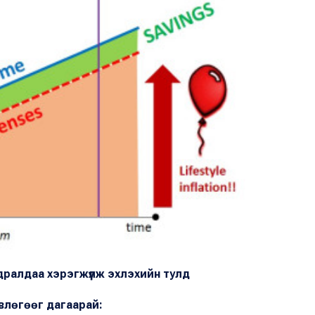
ралдаа хэрэгжүүлж эхлэхийн тулд
влөгөөг дагаарай: