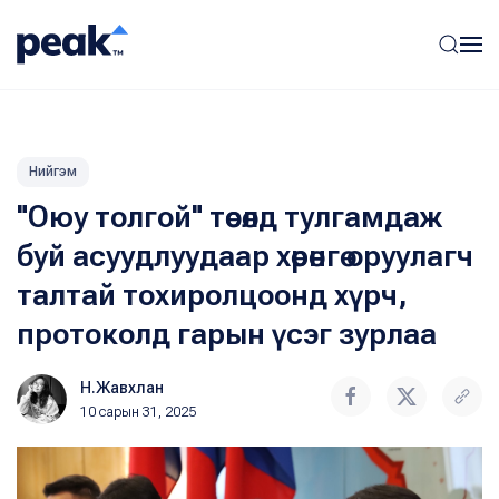
Нийгэм
"Оюу толгой" төсөлд тулгамдаж
буй асуудлуудаар хөрөнгө оруулагч
талтай тохиролцоонд хүрч,
протоколд гарын үсэг зурлаа
Н.Жавхлан
10 сарын 31, 2025