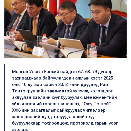
Монгол Улсын Ерөнхий сайдын 67, 68, 79 дүгээр
захирамжаар байгуулагдсан ажлын хэсэг 2025
оны 10 дугаар сарын 30, 31-ний өдрүүдэд Рио
Тинто группийн төлөөлөгчидтэй уулзаж, хэлэлцээг
эхлүүлэн зээлийн хүүг бууруулах, менежментийн
үйлчилгээний гэрээг шинэчлэх, “Оюу Толгой”
ХХК-ийн засаглалыг сайжруулах чиглэлээр
хэлэлцсэний дүнд талууд зээлийн хүүг
бууруулахаар тохиролцож, протоколд гарын үсэг
зурлаа.