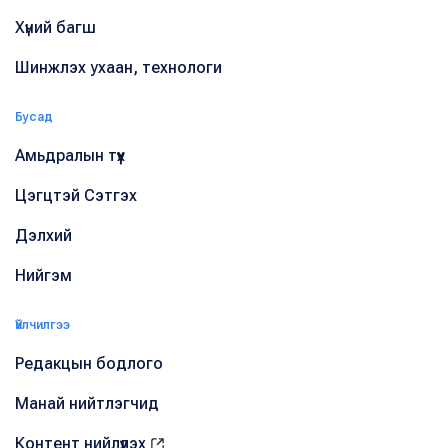
Хүний багш
Шинжлэх ухаан, технологи
Бусад
Амьдралын түүх
Цэгцтэй Сэтгэх
Дэлхий
Нийгэм
Үйлчилгээ
Редакцын бодлого
Манай нийтлэгчид
Контент нийлүүлэх