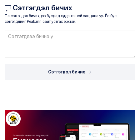
Сэтгэгдэл бичих
Та сэтгэгдэл бичихдээ бусдад хүндэтгэлтэй хандана уу. Ёс бус
сэтгэгдлийг Peak.mn сайт устгах эрхтэй.
Сэтгэгдэл бичих