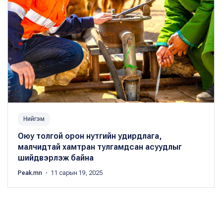
Нийгэм
Оюу толгой орон нутгийн удирдлага,
малчидтай хамтран тулгамдсан асуудлыг
шийдвэрлэж байна
Peak.mn
・ 11 сарын 19, 2025