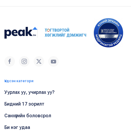
Үндсэн категори
Уурлах уу, учирлах уу?
Бидний 17 зорилт
Санхүүгийн боловсрол
Би нэг удаа