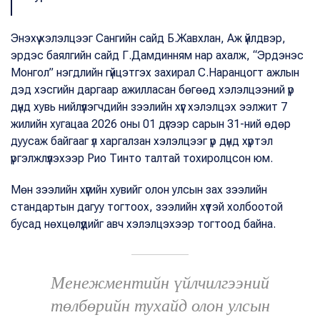
Энэхүү хэлэлцээг Сангийн сайд Б.Жавхлан, Аж үйлдвэр,
эрдэс баялгийн сайд Г.Дамдинням нар ахалж, “Эрдэнэс
Монгол” нэгдлийн гүйцэтгэх захирал С.Наранцогт ажлын
дэд хэсгийн даргаар ажилласан бөгөөд хэлэлцээний үр
дүнд хувь нийлүүлэгчдийн зээлийн хүүг хэлэлцэх ээлжит 7
жилийн хугацаа 2026 оны 01 дүгээр сарын 31-ний өдөр
дуусаж байгааг үл харгалзан хэлэлцээг үр дүнд хүртэл
үргэлжлүүлэхээр Рио Тинто талтай тохиролцсон юм.
Мөн зээлийн хүүгийн хувийг олон улсын зах зээлийн
стандартын дагуу тогтоох, зээлийн хүүтэй холбоотой
бусад нөхцөлүүдийг авч хэлэлцэхээр тогтоод байна.
Менежментийн үйлчилгээний
төлбөрийн тухайд олон улсын