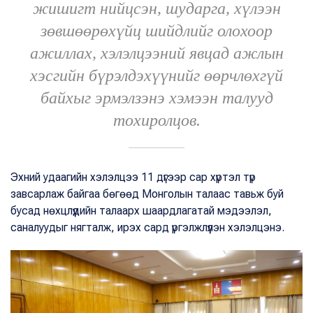
жишигт нийцсэн, шударга, хүлээн
зөвшөөрөхүйц шийдлийг олохоор
ажиллах, хэлэлцээний явцад ажлын
хэсгийн бүрэлдэхүүнийг өөрчлөхгүй
байхыг эрмэлзэнэ хэмээн талууд
тохиролцов.
Эхний удаагийн хэлэлцээ 11 дүгээр сар хүртэл түр
завсарлаж байгаа бөгөөд Монголын талаас тавьж буй
бусад нөхцлүүдийн талаарх шаардлагатай мэдээлэл,
саналуудыг нягталж, ирэх сард үргэлжлүүлэн хэлэлцэнэ.