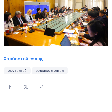
Холбоотой сэдвүүд
оюутолгой
эрдэнэс монгол