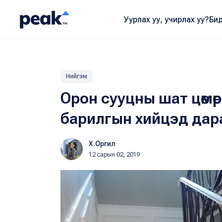
Уурлах уу, учирлах уу?
Бид
Нийгэм
Орон сууцны шат цөмө
барилгын хийцэд да
Х.Оргил
12 сарын 02, 2019