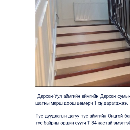
Дархан-Уул аймгийн аймгийн Дархан сумын 
шатны марш доош цөмөрч 1 хүн дарагджээ.
Тус дуудлагын дагуу тус аймгийн Онцгой ба
тус байрны оршин суугч Т 34 настай эмэгтэй