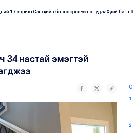
ний 17 зорилт
Санхүүгийн боловсрол
Би нэг удаа
Хүний багш
рч 34 настай эмэгтэй
рагджээ
С
1
2