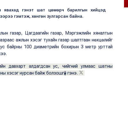
рч явахад гэнэт шат цөмөрч барилгын хийцэд
гээрээ гэмтэж, хөнгөн зулгарсан байна.
длын газар, Цагдаагийн газар, Мэргэжлийн хяналтын
азраас ажлын хэсэг тухайн газар шалтгаан нөхцөлийг
 тус байрны 100 диаметрийн бохирын 3 метр урттай
жээ.
йн давхарт алдагдсан ус, чийгний улмаас шатны
ны хэсэг нурсан байж болзошгүй гэнэ.