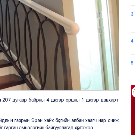
3
4
5
207 дугаар байрны 4 дүгээр орцны 1 дүгээр давхарт
йдлын газрын Эрэн хайх бүлгийн албан хаагч нар очиж
г гарган эмнэлэгийн байгууллагад хүргэжээ.