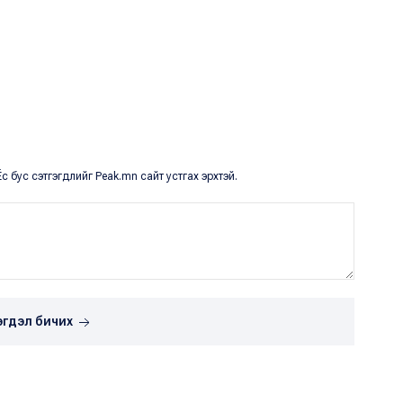
с бус сэтгэгдлийг Peak.mn сайт устгах эрхтэй.
эгдэл бичих