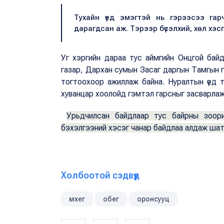
Тухайн үед эмэгтэй нь гэрээсээ га
дарагдсан аж. Тэрээр бүсэлхий, хөл хэс
Уг хэргийн дараа тус аймгийн Онцгой бай
газар, Дархан сумын Засаг даргын Тамгын г
тогтоохоор ажиллаж байна. Нуралтын үед
хуванцар хоолойд гэмтэл гарсныг засварла
Урьдчилсан байдлаар тус байрны зоори
бэхэлгээний хэсэг чанар байдлаа алдаж шат
Холбоотой сэдвүүд
мхег
обег
оронсууц