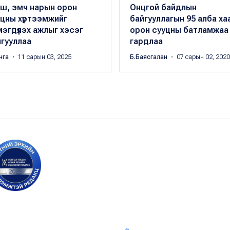
гш, эмч нарын орон
Онцгой байдлын
цны хүртээмжийг
байгууллагын 95 алба ха
эгдүүлэх ажлыг хэсэг
орон сууцны батламжаа
гууллаа
гардлаа
янга
・ 11 сарын 03, 2025
Б.Баясгалан
・ 07 сарын 02, 2020