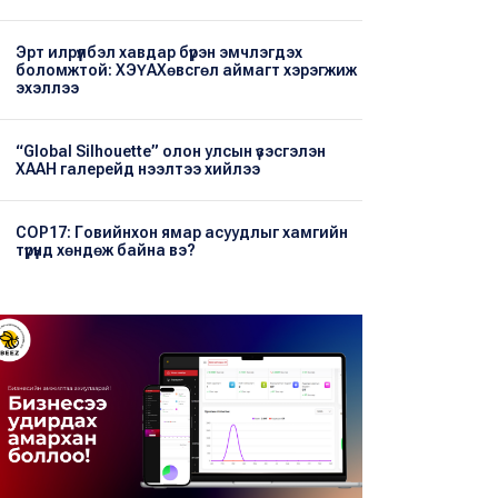
Эрт илрүүлбэл хавдар бүрэн эмчлэгдэх
боломжтой: ХЭҮА​Хөвсгөл аймагт хэрэгжиж
эхэллээ
“Global Silhouette” олон улсын үзэсгэлэн
ХААН галерейд нээлтээ хийлээ
COP17: Говийнхон ямар асуудлыг хамгийн
түрүүнд хөндөж байна вэ?