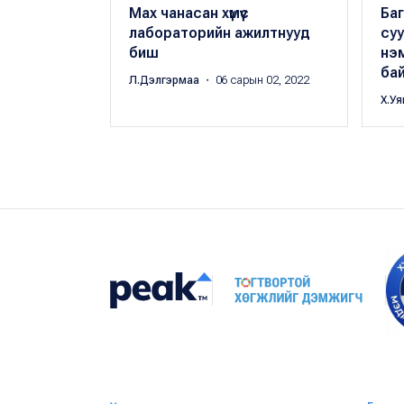
Мах чанасан хүмүүс
Ба
лабораторийн ажилтнууд
суу
биш
нэм
бай
Л.Дэлгэрмаа
・ 06 сарын 02, 2022
Х.У