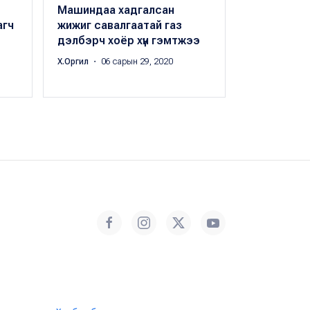
Машиндаа хадгалсан
39 настай 5
агч
жижиг савалгаатай газ
хамт таана,
дэлбэрч хоёр хүн гэмтжээ
яваад сура
Х.Оргил
・ 06 сарын 29, 2020
Х.Оргил
・ 06 с