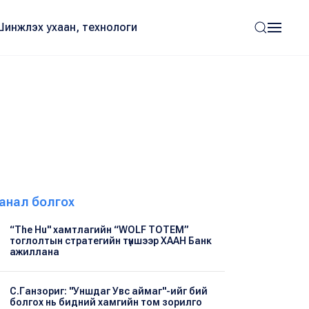
Шинжлэх ухаан, технологи
анал болгох
“The Hu" хамтлагийн “WOLF TOTEM”
тоглолтын стратегийн түншээр ХААН Банк
ажиллана
С.Ганзориг: "Уншдаг Увс аймаг"-ийг бий
болгох нь бидний хамгийн том зорилго