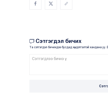
Сэтгэгдэл бичих
Та сэтгэгдэл бичихдээ бусдад хүндэтгэлтэй хандана уу. Ё
Сэтг