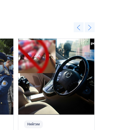
Нийгэм
Нийгэм