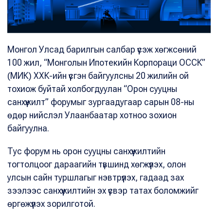
Монгол Улсад барилгын салбар үүсэж хөгжсөний
100 жил, “Монголын Ипотекийн Корпораци ОССК”
(МИК) ХХК-ийн үүсгэн байгуулсны 20 жилийн ой
тохиож буйтай холбогдуулан “Орон сууцны
санхүүжилт” форумыг зургаадугаар сарын 08-ны
өдөр нийслэл Улаанбаатар хотноо зохион
байгуулна.
Тус форум нь орон сууцны санхүүжилтийн
тогтолцоог дараагийн түвшинд хөгжүүлэх, олон
улсын сайн туршлагыг нэвтрүүлэх, гадаад зах
зээлээс санхүүжилтийн эх үүсвэр татах боломжийг
өргөжүүлэх зорилготой.