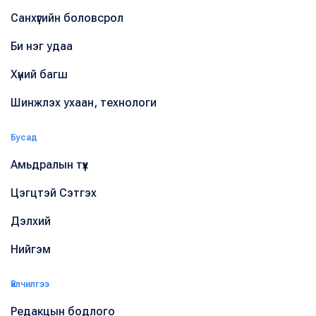
Санхүүгийн боловсрол
Би нэг удаа
Хүний багш
Шинжлэх ухаан, технологи
Бусад
Амьдралын түүх
Цэгцтэй Сэтгэх
Дэлхий
Нийгэм
Үйлчилгээ
Редакцын бодлого