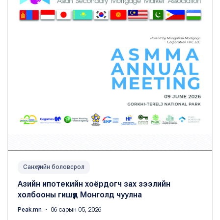
Санхүүгийн боловсрол
Азийн ипотекийн хоёрдогч зах зээлийн
холбооны гишүүд Монголд чуулна
Peak.mn
・ 06 сарын 05, 2026