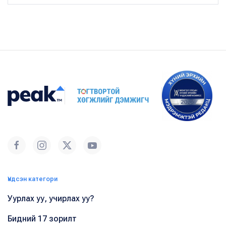
Үндсэн категори
Уурлах уу, учирлах уу?
Бидний 17 зорилт