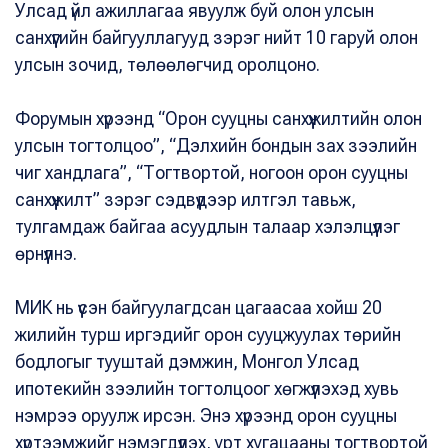
Улсад үйл ажиллагаа явуулж буй олон улсын
санхүүгийн байгууллагууд зэрэг нийт 10 гаруй олон
улсын зочид, төлөөлөгчид оролцоно.
Форумын хүрээнд “Орон сууцны санхүүжилтийн олон
улсын тогтолцоо”, “Дэлхийн бондын зах зээлийн
чиг хандлага”, “Тогтвортой, ногоон орон сууцны
санхүүжилт” зэрэг сэдвүүдээр илтгэл тавьж,
тулгамдаж байгаа асуудлын талаар хэлэлцүүлэг
өрнүүлнэ.
МИК нь үүсэн байгуулагдсан цагаасаа хойш 20
жилийн турш иргэдийг орон сууцжуулах төрийн
бодлогыг тууштай дэмжин, Монгол Улсад
ипотекийн зээлийн тогтолцоог хөгжүүлэхэд хувь
нэмрээ оруулж ирсэн. Энэ хүрээнд орон сууцны
хүртээмжийг нэмэгдүүлэх, урт хугацааны тогтвортой