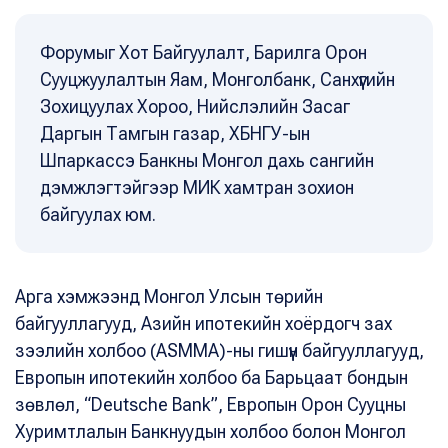
Форумыг Хот Байгуулалт, Барилга Орон
Сууцжуулалтын Яам, Монголбанк, Санхүүгийн
Зохицуулах Хороо, Нийслэлийн Засаг
Даргын Тамгын газар, ХБНГУ-ын
Шпаркассэ Банкны Монгол дахь сангийн
дэмжлэгтэйгээр МИК хамтран зохион
байгуулах юм.
Арга хэмжээнд Монгол Улсын төрийн
байгууллагууд, Азийн ипотекийн хоёрдогч зах
зээлийн холбоо (ASMMA)-ны гишүүн байгууллагууд,
Европын ипотекийн холбоо ба Барьцаат бондын
зөвлөл, “Deutsche Bank”, Европын Орон Сууцны
Хуримтлалын Банкнуудын холбоо болон Монгол