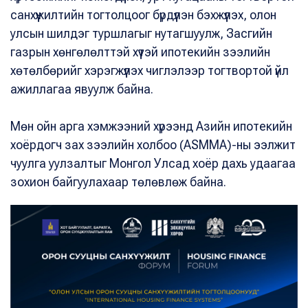
санхүүжилтийн тогтолцоог бүрдүүлэн бэхжүүлэх, олон
улсын шилдэг туршлагыг нутагшуулж, Засгийн
газрын хөнгөлөлттэй хүүтэй ипотекийн зээлийн
хөтөлбөрийг хэрэгжүүлэх чиглэлээр тогтвортой үйл
ажиллагаа явуулж байна.
Мөн ойн арга хэмжээний хүрээнд Азийн ипотекийн
хоёрдогч зах зээлийн холбоо (ASMMA)-ны ээлжит
чуулга уулзалтыг Монгол Улсад хоёр дахь удаагаа
зохион байгуулахаар төлөвлөж байна.