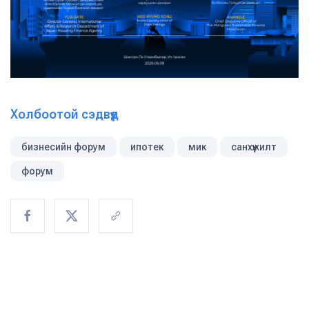
Холбоотой сэдвүүд
бизнесийн форум
ипотек
мик
санхүүжилт
форум