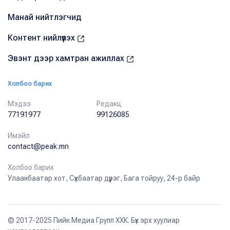
Манай нийтлэгчид
Контент нийлүүлэх
Эвэнт дээр хамтран ажиллах
Холбоо барих
Мэдээ
Редакц
77191977
99126085
Имэйл
contact@peak.mn
Холбоо барих
Улаанбаатар хот, Сүхбаатар дүүрэг, Бага тойруу, 24-р байр
© 2017-2025 Пийк Медиа Групп ХХК. Бүх эрх хуулиар