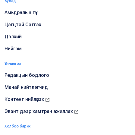
Бусад
Амьдралын түүх
Цэгцтэй Сэтгэх
Дэлхий
Нийгэм
Үйлчилгээ
Редакцын бодлого
Манай нийтлэгчид
Контент нийлүүлэх
Эвэнт дээр хамтран ажиллах
Холбоо барих