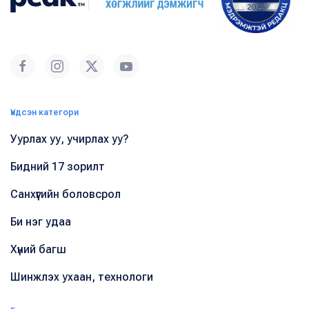
Үндсэн категори
Уурлах уу, учирлах уу?
Бидний 17 зорилт
Санхүүгийн боловсрол
Би нэг удаа
Хүний багш
Шинжлэх ухаан, технологи