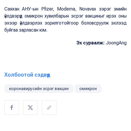
Саяхан АНУ-ын Pfizer, Moderna, Novavax зэрэг эмийн
үйлдвэрүүд омикрон хувилбарын эсрэг вакциныг ирэх оны
эхээр үйлдвэрлэх зорилготойгоор боловсруулж эхлээд
буйгаа зарласан юм.
Эх сурвалж:
JoongAng
Холбоотой сэдвүүд
коронавирусийн эсрэг вакцин
омикрон