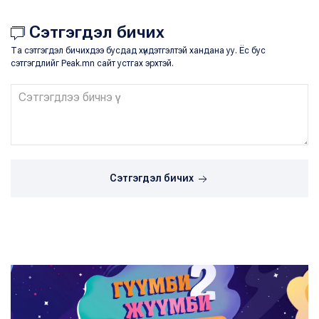
Сэтгэгдэл бичих
Та сэтгэгдэл бичихдээ бусдад хүндэтгэлтэй хандана уу. Ёс бус
сэтгэгдлийг Peak.mn сайт устгах эрхтэй.
Сэтгэгдэл бичих