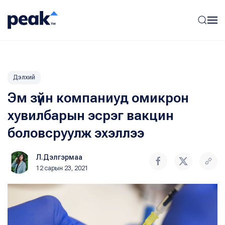
Дэлхий
Эм зүйн компаниуд омикрон
хувилбарын эсрэг вакцин
боловсруулж эхэллээ
Л.Дэлгэрмаа
12 сарын 23, 2021