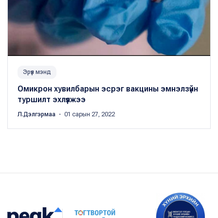
Эрүүл мэнд
Омикрон хувилбарын эсрэг вакцины эмнэлзүйн
туршилт эхлүүлжээ
Л.Дэлгэрмаа
・ 01 сарын 27, 2022