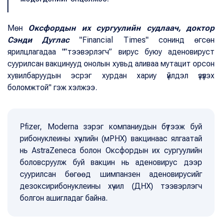
Мөн
Оксфордын их сургуулийн судлаач, доктор
Сэнди Дуглас
"Financial Times" сонинд өгсөн
ярилцлагадаа "”тээвэрлэгч” вирус буюу аденовируст
суурилсан вакцинууд онолын хувьд аливаа мутацит орсон
хувилбаруудын эсрэг хурдан хариу үйлдэл үзүүлэх
боломжтой" гэж хэлжээ.
Pfizer, Moderna зэрэг компаниудын бүтээж буй
рибонуклеины хүчлийн (мРНХ) вакцинаас ялгаатай
нь AstraZeneca болон Оксфордын их сургуулийн
боловсруулж буй вакцин нь аденовирус дээр
суурилсан бөгөөд шимпанзен аденовирусийг
дезоксирибонуклеины хүчил (ДНХ) тээвэрлэгч
болгон ашигладаг байна.