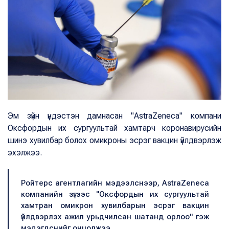
Эм зүйн үндэстэн дамнасан "AstraZeneca" компани
Оксфордын их сургуультай хамтарч коронавирусийн
шинэ хувилбар болох омикроны эсрэг вакцин үйлдвэрлэж
эхэлжээ.
Ройтерс агентлагийн мэдээлснээр, AstraZeneca
компанийн зүгээс "Оксфордын их сургуультай
хамтран омикрон хувилбарын эсрэг вакцин
үйлдвэрлэх ажил урьдчилсан шатанд орлоо" гэж
мэдэгдснийг онцолжээ.