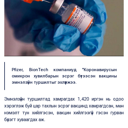
Pfizer, BionTech компаниуд "Коронавирусын
омикрон хувилбарын эсрэг бүтээсэн вакцины
эмнэлзүйн туршилтыг эхлүүлжээ.
Эмнэлзүйн туршилтад хамрагдах 1,420 иргэн нь одоо
хэрэглэж буй цар тахлын эсрэг вакцинд хамрагдсан, мөн
нэмэлт тун хийлгэсэн, вакцин хийлгээгүй гэсэн гурван
бүлэгт хуваагдах аж.