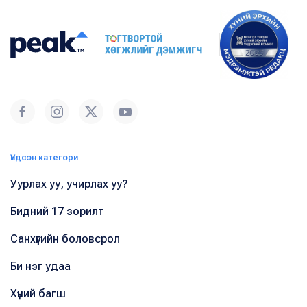
Үндсэн категори
Уурлах уу, учирлах уу?
Бидний 17 зорилт
Санхүүгийн боловсрол
Би нэг удаа
Хүний багш