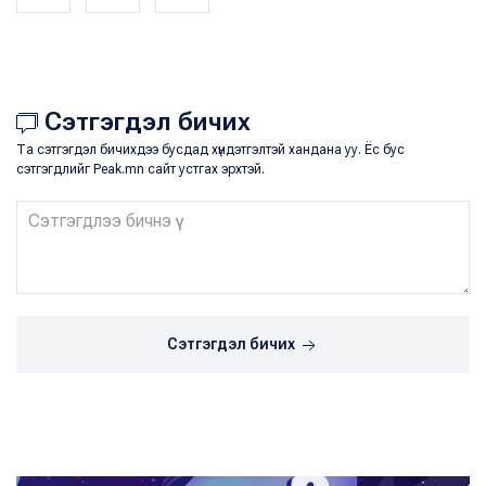
Сэтгэгдэл бичих
Та сэтгэгдэл бичихдээ бусдад хүндэтгэлтэй хандана уу. Ёс бус
сэтгэгдлийг Peak.mn сайт устгах эрхтэй.
Сэтгэгдэл бичих