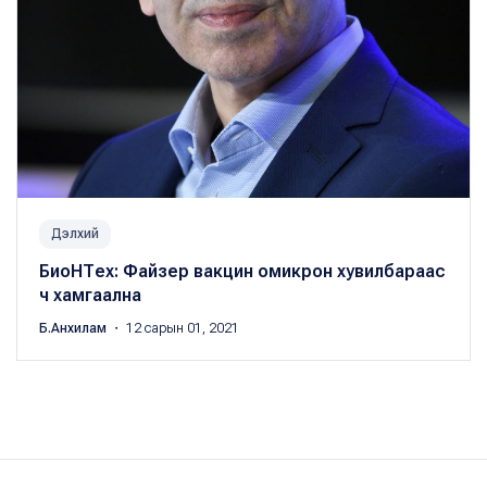
Дэлхий
БиоНТех: Файзер вакцин омикрон хувилбараас
ч хамгаална
Б.Анхилам
・ 12 сарын 01, 2021