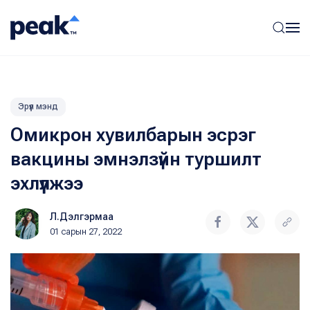
Эрүүл мэнд
Омикрон хувилбарын эсрэг
вакцины эмнэлзүйн туршилт
эхлүүлжээ
Л.Дэлгэрмаа
01 сарын 27, 2022