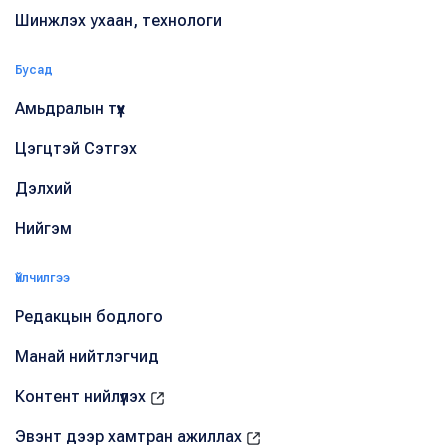
Шинжлэх ухаан, технологи
Бусад
Амьдралын түүх
Цэгцтэй Сэтгэх
Дэлхий
Нийгэм
Үйлчилгээ
Редакцын бодлого
Манай нийтлэгчид
Контент нийлүүлэх
Эвэнт дээр хамтран ажиллах