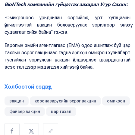
BioNTech компанийн гүйцэтгэх захирал Угур Сахин:
-Омикроноос урьдчилан сэргийлж, урт хугацааны
үйлчилгээтэй вакцин боловсруулах зорилгоор энэхүү
судалгааг хийж байна” гэжээ.
Европын эмийн агентлагаас (EMA) одоо ашиглаж буй цар
тахлын эсрэг вакцинаас гадна зөвхөн омикрон хувилбарт
тусгайлан зориулсан вакцин үйлдвэрлэх шаардлагатай
эсэх тал дээр мэдэгдэл хийгээгүй байна.
Холбоотой сэдвүүд
вакцин
коронавирусийн эсрэг вакцин
омикрон
файзер вакцин
цар тахал