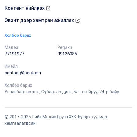
Контент нийлүүлэх
Эвэнт дээр хамтран ажиллах
Холбоо барих
Мэдээ
Редакц
77191977
99126085
Имэйл
contact@peak.mn
Холбоо барих
Улаанбаатар хот, Сүхбаатар дүүрэг, Бага тойруу, 24-р байр
© 2017-2025 Пийк Медиа Групп ХХК. Бүх эрх хуулиар
хамгаалагдсан.