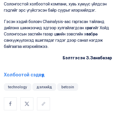
Солонгостой холбоотой компани, хувь хүмүүс үйлдсэн
гэдгийг эрс үгүйсгэсэн байр суурыг илэрхийлдэг.
Гэсэн хэдий боловч Chainalysis-аас гаргасан тайланд
дийлэнх шинжээчид эдгээр хулгайлагдсан хөрөнгийг Хойд
Солонгосын засгийн газар цөмийн зэвсгийн хөтөлбөрөө
санхүүжүүлэхэд ашигладаг гэдэг дээр санал нэгдэж
байгаагаа илэрхийлжээ.
Бэлтгэсэн З.Занабазар
Холбоотой сэдвүүд
technology
дэлхийд
betcoin