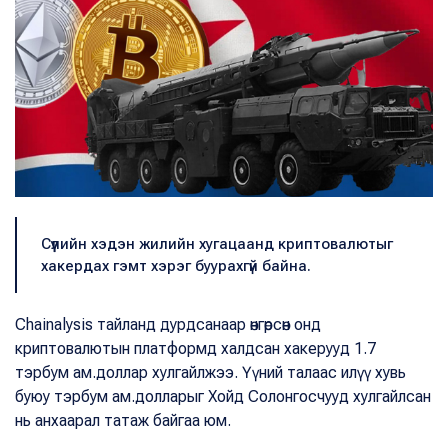
Сүүлийн хэдэн жилийн хугацаанд криптовалютыг
хакердах гэмт хэрэг буурахгүй байна.
Chainalysis тайланд дурдсанаар өнгөрсөн онд
криптовалютын платформд халдсан хакерууд 1.7
тэрбум ам.доллар хулгайлжээ. Үүний талаас илүү хувь
буюу тэрбум ам.долларыг Хойд Солонгосчууд хулгайлсан
нь анхаарал татаж байгаа юм.