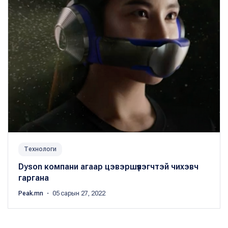
Технологи
Dyson компани агаар цэвэршүүлэгчтэй чихэвч
гаргана
Peak.mn
・ 05 сарын 27, 2022