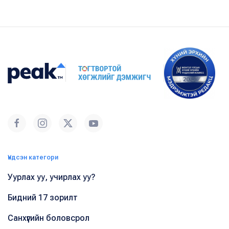
Үндсэн категори
Уурлах уу, учирлах уу?
Бидний 17 зорилт
Санхүүгийн боловсрол