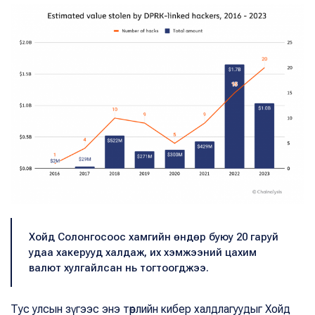
Хойд Солонгосоос хамгийн өндөр буюу 20 гаруй
удаа хакерууд халдаж, их хэмжээний цахим
валют хулгайлсан нь тогтоогджээ.
Тус улсын зүгээс энэ төрлийн кибер халдлагуудыг Хойд