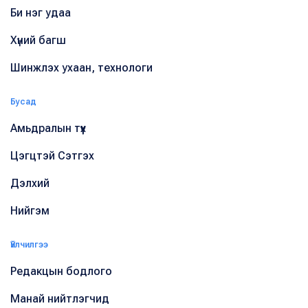
Би нэг удаа
Хүний багш
Шинжлэх ухаан, технологи
Бусад
Амьдралын түүх
Цэгцтэй Сэтгэх
Дэлхий
Нийгэм
Үйлчилгээ
Редакцын бодлого
Манай нийтлэгчид