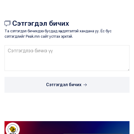
Сэтгэгдэл бичих
Та сэтгэгдэл бичихдээ бусдад хүндэтгэлтэй хандана уу. Ёс бус
сэтгэгдлийг Peak.mn сайт устгах эрхтэй.
Сэтгэгдэл бичих