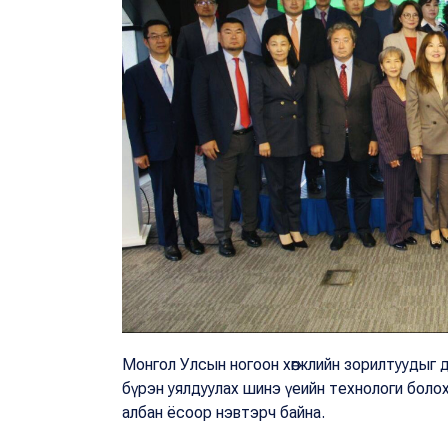
Монгол Улсын ногоон хөгжлийн зорилтуудыг 
бүрэн уялдуулах шинэ үеийн технологи болох 
албан ёсоор нэвтэрч байна.