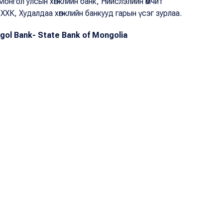
Монгол улсын хөгжлийн банк, Нийслэлийн өмчит
ХХК, Худалдаа хөгжлийн банкууд гарын үсэг зурлаа.
 Bank- State Bank of Mongolia