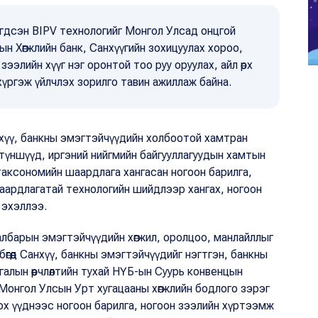
гдсэн BIPV технологийг Монгол Улсад онцгой
н Хөгжлийн банк, Санхүүгийн зохицуулах хороо,
ээлийн хүүг нэг оронтой тоо руу оруулах, айл өрх
хүргэж үйлчлэх зорилго тавин ажиллаж байна.
хүү, банкны эмэгтэйчүүдийн холбоотой хамтран
н түншүүд, иргэний нийгмийн байгууллагуудын хамтын
аксономийн шаардлага хангасан ногоон барилга,
шаардлагатай технологийн шийдлээр хангах, ногоон
 эхэллээ.
албарын эмэгтэйчүүдийн хөгжил, оролцоо, манлайллыг
өгөөд Санхүү, банкны эмэгтэйчүүдийг нэгтгэн, банкны
алын өөрчлөлтийн тухай НҮБ-ын Суурь конвенцын
нгол Улсын Урт хугацааны хөгжлийн бодлого зэрэг
ох үүднээс ногоон барилга, ногоон зээлийн хүртээмж