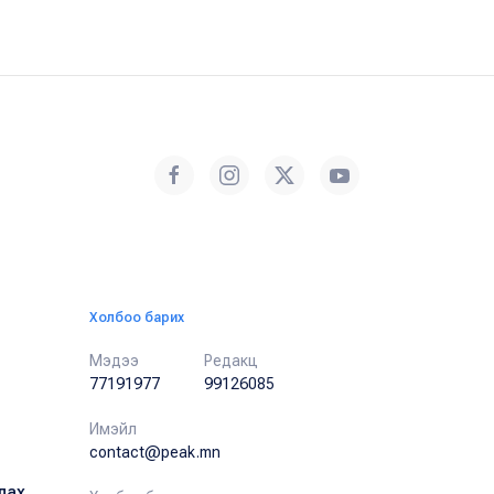
Холбоо барих
Мэдээ
Редакц
77191977
99126085
Имэйл
contact@peak.mn
лах