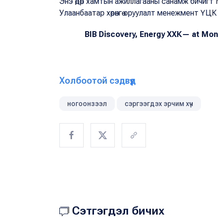
Энэ өдөр хамтын ажиллагааны санамж бичигт 
Улаанбаатар хөрөнгө оруулалт менежмент ҮЦК 
BIB Discovery, Energy ХХК— at Mongol
Холбоотой сэдвүүд
ногоонзээл
сэргээгдэх эрчим хүч
Сэтгэгдэл бичих