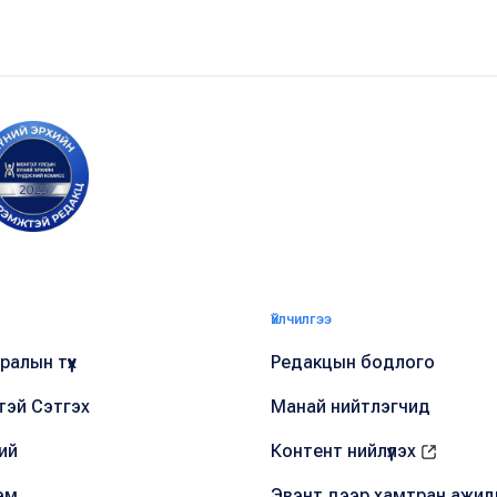
Үйлчилгээ
алын түүх
Редакцын бодлого
тэй Сэтгэх
Манай нийтлэгчид
ий
Контент нийлүүлэх
эм
Эвэнт дээр хамтран ажил