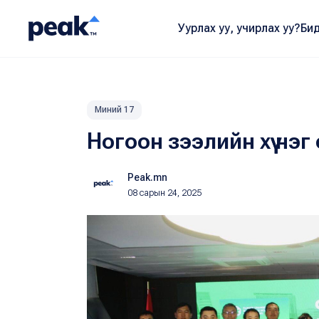
Уурлах уу, учирлах уу?
Бид
Миний 17
Ногоон зээлийн хүү нэ
Peak.mn
08 сарын 24, 2025