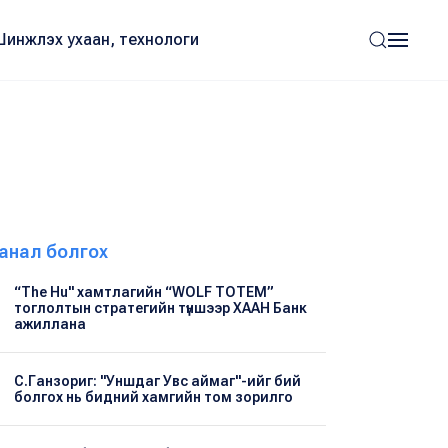
Шинжлэх ухаан, технологи
анал болгох
“The Hu" хамтлагийн “WOLF TOTEM”
тоглолтын стратегийн түншээр ХААН Банк
ажиллана
С.Ганзориг: "Уншдаг Увс аймаг"-ийг бий
болгох нь бидний хамгийн том зорилго