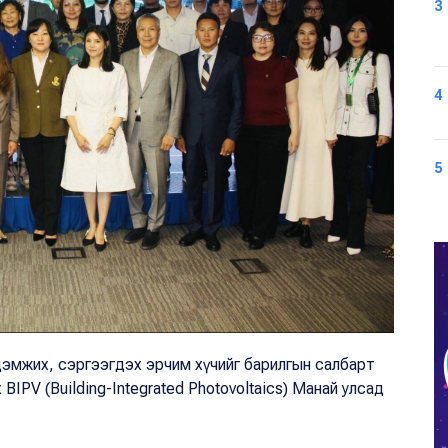
3
4
5
дэмжих, сэргээгдэх эрчим хүчийг барилгын салбарт
BIPV (Building-Integrated Photovoltaics) Манай улсад