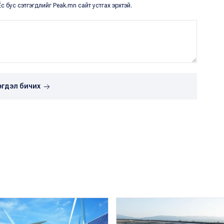
с бус сэтгэгдлийг Peak.mn сайт устгах эрхтэй.
эгдэл бичих