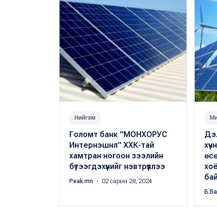
Нийгэм
Ми
Голомт банк “МОНХОРУС
Дэ
Интернэшнл” ХХК-тай
хүч
хамтран ногоон зээлийн
өсө
бүтээгдэхүүнийг нэвтрүүллээ
хоё
ба
Peak.mn
・ 02 сарын 28, 2024
Б.Б