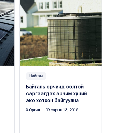
Нийгэм
Нийгэм
Байгаль орчинд ээлтэй
Монгол Улс
сэргээгдэх эрчим хүчний
эрчим хүчн
эко хотхон байгуулна
хамгийн т
тоглогч б
Х.Оргил
・ 09 сарын 13, 2018
Цэдэнбалын 
сарын 31, 201