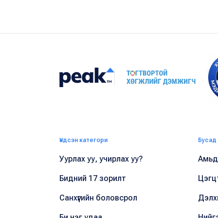
Үндсэн категори
Бусад
Уурлах уу, учирлах уу?
Амьдр
Бидний 17 зорилт
Цэгц
Санхүүгийн боловсрол
Дэлх
Би нэг удаа
Нийг