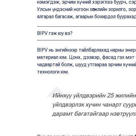
нэмэгдэж, эрчим хүчний хэрэглээ буурч, сэр
Улсын үндэсний ногоон хөгжлийн зорилго, зо
ялгарал багасаж, агаарын бохирдол буурахад
BIPV гэж юу вэ?
BIPV нь энгийнээр тайлбарлахад нарны энер
материал юм. Цонх, дээвэр, фасад гэх мэт ба
чадвартай болж, шууд утгаараа эрчим хүчни
технологи юм.
Ийнхүү үйлдвэрийн 25 жилийн
үйлдвэрлэх хүчин чанарт суур
дарамт багатайгаар нэвтрүүл