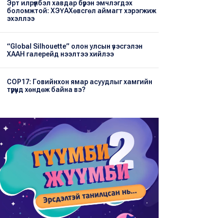
Эрт илрүүлбэл хавдар бүрэн эмчлэгдэх
боломжтой: ХЭҮА​Хөвсгөл аймагт хэрэгжиж
эхэллээ
“Global Silhouette” олон улсын үзэсгэлэн
ХААН галерейд нээлтээ хийлээ
COP17: Говийнхон ямар асуудлыг хамгийн
түрүүнд хөндөж байна вэ?