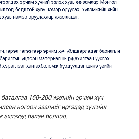
гээгдэх эрчим хүчний эзлэх хувь өсөх замаар Монгол
рилтод бодитой хувь нэмэр оруулах, хүлэмжийн хийн
 хувь нэмэр оруулахаар ажилладаг.
ги,гэрэл гэгээгээр эрчим хүч үйлдвэрлэдэг барилгын
рилгын үндсэн материал нь өөрөө цахилгаан үүсгэх
й хэрэглээг хангахболомж бүрдүүлдэг шинэ үеийн
 баталгаа 150-200 жилийн эрчим хүч
илсан ногоон зээлийг иргэдэд хүүгийн
ж эхлэхэд бэлэн боллоо.