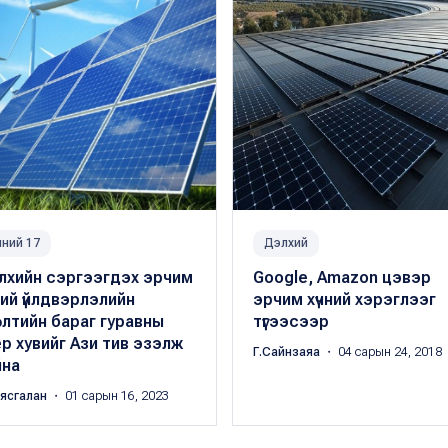
ний 17
Дэлхий
лхийн сэргээгдэх эрчим
Google, Amazon цэвэр
ний үйлдвэрлэлийн
эрчим хүчний хэрэглээг
лтийн бараг гуравны
түгээсээр
р хувийг Ази тив эзэлж
Г.Сайнзаяа
・ 04 сарын 24, 2018
йна
аясгалан
・ 01 сарын 16, 2023