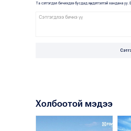
Та сэтгэгдэл бичихдээ бусдад хүндэтгэлтэй хандана уу. Ё
Сэтг
Холбоотой мэдээ