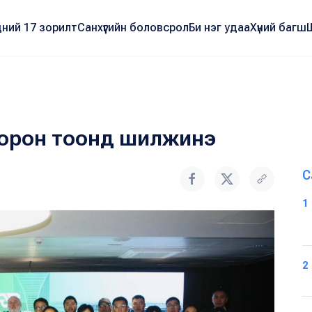
ний 17 зорилт
Санхүүгийн боловсрол
Би нэг удаа
Хүний багш
г орон тоонд шилжинэ
С
1
2