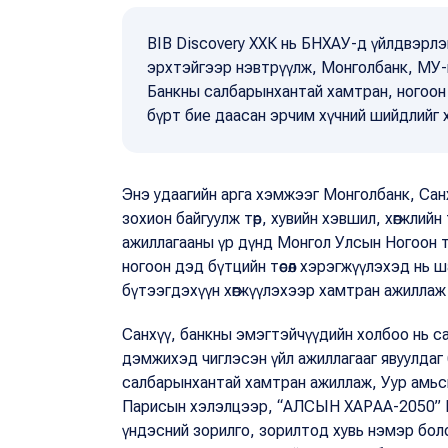
BIB Discovery ХХК нь БНХАУ-д үйлдвэрлэ
эрхтэйгээр нэвтрүүлж, Монголбанк, МУ-ы
Банкны салбарынхантай хамтран, ногоон з
бүрт бие даасан эрчим хүчний шийдлийг 
Энэ удаагийн арга хэмжээг Монголбанк, Сан
зохион байгуулж төр, хувийн хэвшил, хөгжлий
ажиллагааны үр дүнд Монгол Улсын Ногоон т
ногоон дэд бүтцийн төсөл хэрэгжүүлэхэд нь 
бүтээгдэхүүн хөгжүүлэхээр хамтран ажиллаж
Санхүү, банкны эмэгтэйчүүдийн холбоо нь с
дэмжихэд чиглэсэн үйл ажиллагааг явуулдаг б
салбарынхантай хамтран ажиллаж, Уур амьсг
Парисын хэлэлцээр, “АЛСЫН ХАРАА-2050” Мо
үндэсний зорилго, зорилтод хувь нэмэр бол