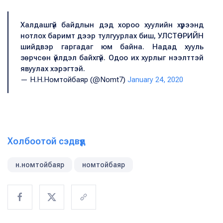
Халдашгүй байдлын дэд хороо хуулийн хүрээнд
нотлох баримт дээр тулгуурлах биш, УЛСТӨРИЙН
шийдвэр гаргадаг юм байна. Надад хууль
зөрчсөн үйлдэл байхгүй. Одоо их хурлыг нээлттэй
явуулах хэрэгтэй.
— Н.Н.Номтойбаяр (@Nomt7)
January 24, 2020
Холбоотой сэдвүүд
н.номтойбаяр
номтойбаяр