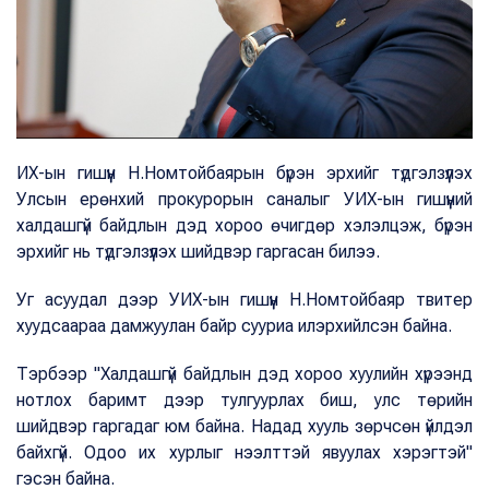
ИХ-ын гишүүн Н.Номтойбаярын бүрэн эрхийг түдгэлзүүлэх
Улсын ерөнхий прокурорын саналыг УИХ-ын гишүүний
халдашгүй байдлын дэд хороо өчигдөр хэлэлцэж, бүрэн
эрхийг нь түдгэлзүүлэх шийдвэр гаргасан билээ.
Уг асуудал дээр УИХ-ын гишүүн Н.Номтойбаяр твитер
хуудсаараа дамжуулан байр сууриа илэрхийлсэн байна.
Тэрбээр "Халдашгүй байдлын дэд хороо хуулийн хүрээнд
нотлох баримт дээр тулгуурлах биш, улс төрийн
шийдвэр гаргадаг юм байна. Надад хууль зөрчсөн үйлдэл
байхгүй. Одоо их хурлыг нээлттэй явуулах хэрэгтэй"
гэсэн байна.