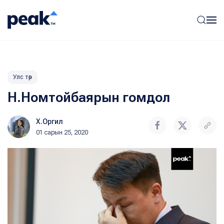
Улс төр
Н.Номтойбаярын гомдол
Х.Оргил
01 сарын 25, 2020