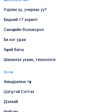
Үндсэн категори
Уурлах уу, учирлах уу?
Бидний 17 зорилт
Санхүүгийн боловсрол
Би нэг удаа
Хүний багш
Шинжлэх ухаан, технологи
Бусад
Амьдралын түүх
Цэгцтэй Сэтгэх
Дэлхий
Нийгэм