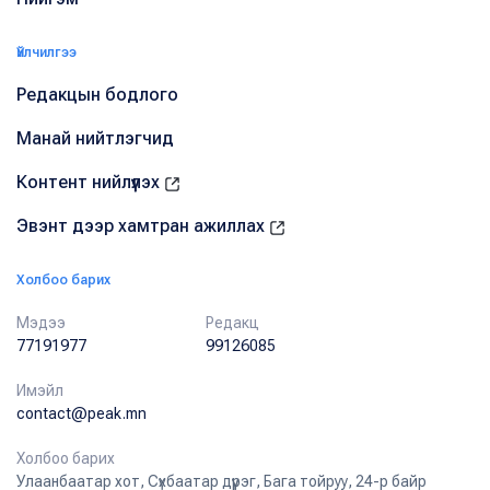
Үйлчилгээ
Редакцын бодлого
Манай нийтлэгчид
Контент нийлүүлэх
Эвэнт дээр хамтран ажиллах
Холбоо барих
Мэдээ
Редакц
77191977
99126085
Имэйл
contact@peak.mn
Холбоо барих
Улаанбаатар хот, Сүхбаатар дүүрэг, Бага тойруу, 24-р байр