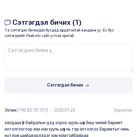
Сэтгэгдэл бичих (1)
Та сэтгэгдэл бичихдээ бусдад хүндэтгэлтэй хандана уу. Ёс бус
сэтгэгдлийг Peak.mn сайт устгах эрхтэй.
Сэтгэгдэл бичих
Зочин
[192.82.70.107] ・ 2020.01.25
Хариулах
халдашгүй байдалын дэд хороо хууль шүүх биш чиний баримт
нотолгоогоор яах юм хууль шүүх нь тэр нотолгоо баримтыг чинь
нотлож шийдвэрлэдэг юм номтойбаяраа