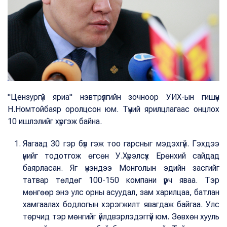
"Цензургүй яриа" нэвтрүүлгийн зочноор УИХ-ын гишүүн
Н.Номтойбаяр оролцсон юм. Түүний ярилцлагаас онцлох
10 ишлэлийг хүргэж байна.
Яагаад 30 гэр бүл гэж тоо гарсныг мэдэхгүй. Гэхдээ
үүнийг тодотгож өгсөн У.Хүрэлсүх Ерөнхий сайдад
баярласан. Яг үнэндээ Монголын эдийн засгийг
татвар төлдөг 100-150 компани үүрч яваа. Тэр
мөнгөөр энэ улс орны асуудал, зам харилцаа, батлан
хамгаалах бодлогын хэрэгжилт явагдаж байгаа. Улс
төрчид тэр мөнгийг үйлдвэрлэдэггүй юм. Зөвхөн хууль