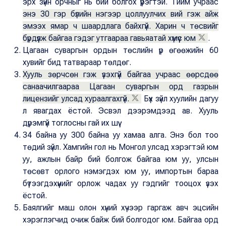
эрх зүйн орчныг нь бий болгох үүрэгтэй. Тийм учраас
энэ 30 гэр бүлийн нэгээр цоллуулчих вий гэж айж
эмээх ямар ч шаардлага байхгүй. Харин ч төсвийг
бүрдүүлж байгаа гэдэг утгаараа гавьяатай хүмүүс юм
.
Цагаан суваргын ордын төслийн үр өгөөжийн 60
хувийг бид татвараар төлдөг.
Хууль зөрчсөн гэж үзэхгүй байгаа учраас өөрсдөө
санаачилгаараа Цагаан суваргын орд газрын
лицензийг улсад хураалгахгүй.
Бүх зүйл хуулийн дагуу
л явагдах ёстой. Эсвэл дээрэмдээд ав. Хууль
дүрэмгүй тоглосны гай их шүү.
34 байна уу 300 байна уу хамаа алга. Энэ бол тоо
төдий зүйл. Хамгийн гол нь Монгол улсад хэрэгтэй юм
уу, ажлын байр бий болгож байгаа юм уу, улсын
төсөвт орлого нэмэгдэх юм уу, импортын бараа
бүтээгдэхүүнийг орлож чадах уу гэдгийг тооцох үзэх
ёстой.
Баялгийг маш олон хүний хүчээр гаргаж авч эцсийн
хэрэглэгчид очиж байж бий болгодог юм. Байгаа орд