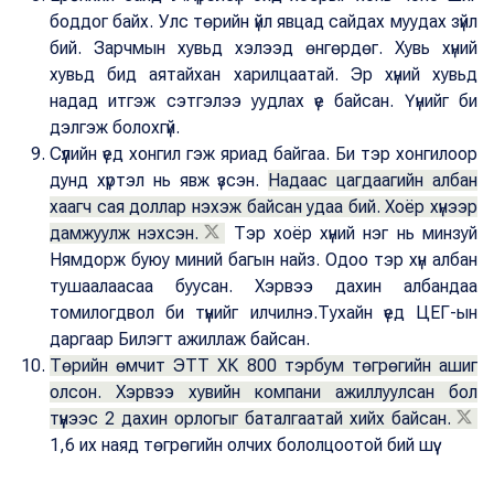
боддог байх. Улс төрийн үйл явцад сайдах муудах зүйл
бий. Зарчмын хувьд хэлээд өнгөрдөг. Хувь хүний
хувьд бид аятайхан харилцаатай. Эр хүний хувьд
надад итгэж сэтгэлээ уудлах үе байсан. Үүнийг би
дэлгэж болохгүй.
Сүүлийн үед хонгил гэж яриад байгаа. Би тэр хонгилоор
дунд хүртэл нь явж үзсэн.
Надаас цагдаагийн албан
хаагч сая доллар нэхэж байсан удаа бий. Хоёр хүнээр
дамжуулж нэхсэн.
Тэр хоёр хүний нэг нь минзуй
Нямдорж буюу миний багын найз. Одоо тэр хүн албан
тушаалаасаа буусан. Хэрвээ дахин албандаа
томилогдвол би түүнийг илчилнэ.Тухайн үед ЦЕГ-ын
даргаар Билэгт ажиллаж байсан.
Төрийн өмчит ЭТТ ХК 800 тэрбум төгрөгийн ашиг
олсон. Хэрвээ хувийн компани ажиллуулсан бол
түүнээс 2 дахин орлогыг баталгаатай хийх байсан.
1,6 их наяд төгрөгийн олчих бололцоотой бий шүү.