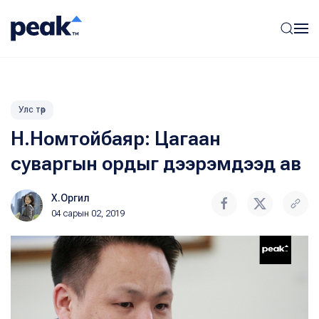
Улс төр
Н.Номтойбаяр: Цагаан
суваргын ордыг дээрэмдээд ав
Х.Оргил
04 сарын 02, 2019