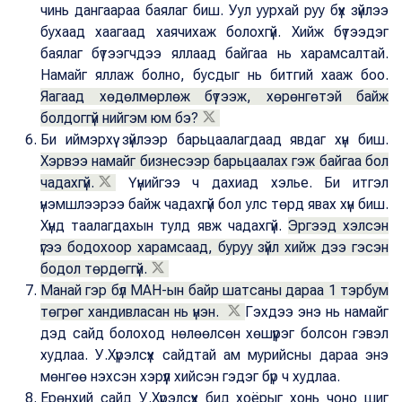
чинь дангаараа баялаг биш. Уул уурхай руу бүх зүйлээ
бухаад хаагаад хаячихаж болохгүй. Хийж бүтээдэг
баялаг бүтээгчдээ яллаад байгаа нь харамсалтай.
Намайг яллаж болно, бусдыг нь битгий хааж боо.
Яагаад хөдөлмөрлөж бүтээж, хөрөнгөтэй байж
болдоггүй нийгэм юм бэ?
Би иймэрхүү зүйлээр барьцаалагдаад явдаг хүн биш.
Хэрвээ намайг бизнесээр барьцаалах гэж байгаа бол
чадахгүй.
Үүнийгээ ч дахиад хэлье. Би итгэл
үнэмшлээрээ байж чадахгүй бол улс төрд явах хүн биш.
Хүнд таалагдахын тулд явж чадахгүй.
Эргээд хэлсэн
үгээ бодохоор харамсаад, буруу зүйл хийж дээ гэсэн
бодол төрдөггүй.
Манай гэр бүл МАН-ын байр шатсаны дараа 1 тэрбум
төгрөг хандивласан нь үнэн.
Гэхдээ энэ нь намайг
дэд сайд болоход нөлөөлсөн хөшүүрэг болсон гэвэл
худлаа. У.Хүрэлсүх сайдтай ам мурийсны дараа энэ
мөнгөө нэхсэн хэрүүл хийсэн гэдэг бүр ч худлаа.
Ерөнхий сайд У.Хүрэлсүх бид хоёрыг хонь чоно шиг