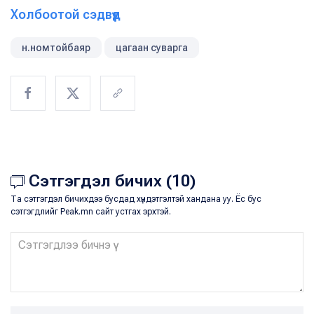
Холбоотой сэдвүүд
н.номтойбаяр
цагаан суварга
Сэтгэгдэл бичих (10)
Та сэтгэгдэл бичихдээ бусдад хүндэтгэлтэй хандана уу. Ёс бус
сэтгэгдлийг Peak.mn сайт устгах эрхтэй.