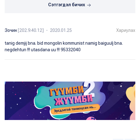
Сэтгэгдэл бичих
Зочин
[202.9.40.12] ・ 2020.01.25
Хариулах
tanig demjij bna. bid mongolin kommunist namig baiguulj bna.
negdehtun !!! utasdana uu !!! 95332040