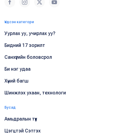
Үндсэн категори
Уурлах уу, учирлах уу?
Бидний 17 зорилт
Санхүүгийн боловсрол
Би нэг удаа
Хүний багш
Шинжлэх ухаан, технологи
Бусад
Амьдралын түүх
Цэгцтэй Сэтгэх