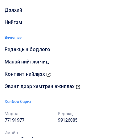
Дэлхий
Нийгэм
Үйлчилгээ
Редакцын бодлого
Манай нийтлэгчид
Контент нийлүүлэх
Эвэнт дээр хамтран ажиллах
Холбоо барих
Мэдээ
Редакц
77191977
99126085
Имэйл