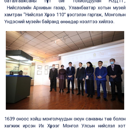
баталгаажсаны түүхт ойг тохиолдуулан НЗДТГ,
Нийслэлийн Архивын газар, Улаанбаатар хотын музей
хамтран “Нийслэл Хүрээ 110” үзэсгэлэн гаргаж, Монголын
Үндэсний музейн байранд өнөөдөр нээлтээ хийлээ.
1639 оноос хойш монголчуудын оюун санааны төв болон
хөгжиж ирсэн Их Хүрээг Монгол Улсын нийслэл хот