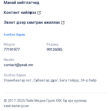
Манай нийтлэгчид
Контент нийлүүлэх
Эвэнт дээр хамтран ажиллах
Холбоо барих
Мэдээ
Редакц
77191977
99126085
Имэйл
contact@peak.mn
Холбоо барих
Улаанбаатар хот, Сүхбаатар дүүрэг, Бага тойруу, 24-р байр
© 2017-2025 Пийк Медиа Групп ХХК. Бүх эрх хуулиар
хамгаалагдсан.