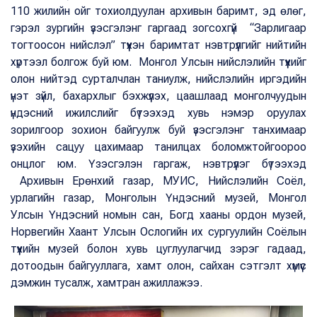
110 жилийн ойг тохиолдуулан архивын баримт, эд өлөг,
гэрэл зургийн үзэсгэлэнг гаргаад зогсохгүй “Зарлигаар
тогтоосон нийслэл” түүхэн баримтат нэвтрүүлгийг нийтийн
хүртээл болгож буй юм. Монгол Улсын нийслэлийн түүхийг
олон нийтэд сурталчлан таниулж, нийслэлийн иргэдийн
үнэт зүйл, бахархлыг бэхжүүлэх, цаашлаад монголчуудын
үндэсний ижилслийг бүтээхэд хувь нэмэр оруулах
зорилгоор зохион байгуулж буй үзэсгэлэнг танхимаар
үзэхийн сацуу цахимаар танилцах боломжтойгоороо
онцлог юм. Үзэсгэлэн гаргаж, нэвтрүүлэг бүтээхэд
Архивын Ерөнхий газар, МУИС, Нийслэлийн Соёл,
урлагийн газар, Монголын Үндэсний музей, Монгол
Улсын Үндэсний номын сан, Богд хааны ордон музей,
Норвегийн Хаант Улсын Ослогийн их сургуулийн Соёлын
түүхийн музей болон хувь цуглуулагчид зэрэг гадаад,
дотоодын байгууллага, хамт олон, сайхан сэтгэлт хүмүүс
дэмжин тусалж, хамтран ажиллажээ.