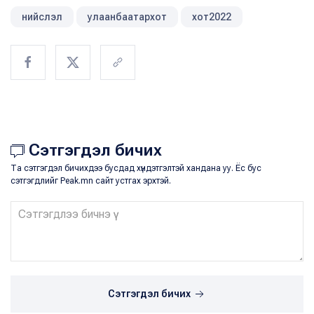
нийслэл
улаанбаатархот
хот2022
Сэтгэгдэл бичих
Та сэтгэгдэл бичихдээ бусдад хүндэтгэлтэй хандана уу. Ёс бус
сэтгэгдлийг Peak.mn сайт устгах эрхтэй.
Сэтгэгдэл бичих