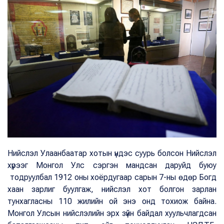
Нийслэл Улаанбаатар хотын үндэс суурь болсон Нийслэл
хүрээг Монгол Улс сэргэн мандсан даруйд буюу
тодруулбал 1912 оны хоёрдугаар сарын 7-ны өдөр Богд
хаан зарлиг буулгаж, нийслэл хот болгон зарлан
тунхагласны 110 жилийн ой энэ онд тохиож байна.
Монгол Улсын нийслэлийн эрх зүйн байдал хуульчлагдсан