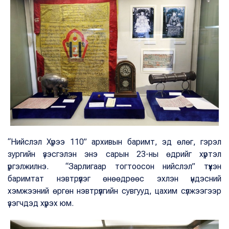
“Нийслэл Хүрээ 110” архивын баримт, эд өлөг, гэрэл
зургийн үзэсгэлэн энэ сарын 23-ны өдрийг хүртэл
үргэлжилнэ. “Зарлигаар тогтоосон нийслэл” түүхэн
баримтат нэвтрүүлэг өнөөдрөөс эхлэн үндэсний
хэмжээний өргөн нэвтрүүлгийн сувгууд, цахим сүлжээгээр
үзэгчдэд хүрэх юм.