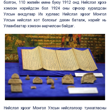
болгон, 110 жилийн өмнө буюу 1912 онд Нийслэл хүрээ
хэмээн нэрийдсэн бол 1924 оны сүүлчээр хуралдсан
Улсын анхдугаар Их хурлаас Нийслэл хүрээг Монгол
Улсын нийслэл хот болохыг дахин баталж, нэрийг нь
Улаанбаатар хэмээн өөрчилсөн байдаг.
Нийслэл хүрээг Монгол Улсын нийслэлээр тунхагласны