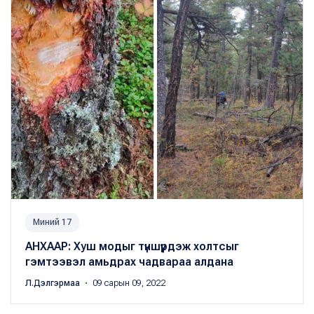
Миний 17
АНХААР: Хуш модыг түншүүрдэж холтсыг
гэмтээвэл амьдрах чадвараа алдана
Л.Дэлгэрмаа
・ 09 сарын 09, 2022