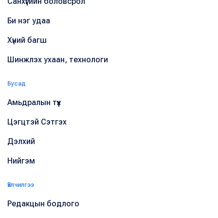
Санхүүгийн боловсрол
Би нэг удаа
Хүний багш
Шинжлэх ухаан, технологи
Бусад
Амьдралын түүх
Цэгцтэй Сэтгэх
Дэлхий
Нийгэм
Үйлчилгээ
Редакцын бодлого