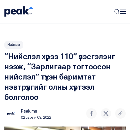
Нийгэм
“Нийслэл хүрээ 110” үзэсгэлэнг
нээж, “Зарлигаар тогтоосон
нийслэл” түүхэн баримтат
нэвтрүүлгийг олны хүртээл
болголоо
Peak.mn
02 сарын 08, 2022