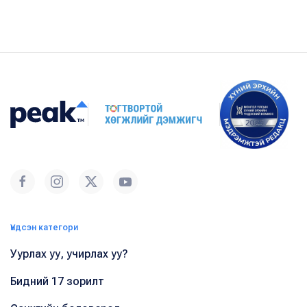
Үндсэн категори
Уурлах уу, учирлах уу?
Бидний 17 зорилт