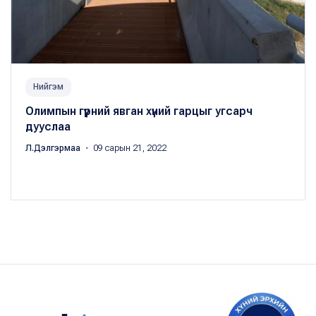
Нийгэм
Олимпын гүүрний явган хүний гарцыг угсарч
дууслаа
Л.Дэлгэрмаа
・ 09 сарын 21, 2022