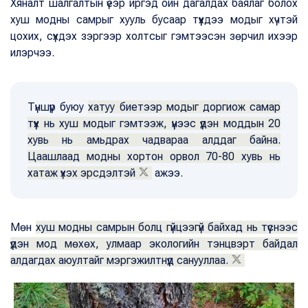
Хяналт шалгалтын үеэр иргэд ойн дагалдах баялаг болох
хуш модны самрыг хууль бусаар түүхдээ модыг хүчтэй
цохих, сүхдэх зэргээр холтсыг гэмтээсэн зөрчил ихээр
илэрчээ.
Түншүүр буюу
хатуу биетээр модыг доргиож самар
түүх нь хуш модыг гэмтээж, үүнээс үүдэн моддын 20
хувь нь амьдрах чадвараа алддаг байна.
Цаашлаад модны хортон орвол 70-80 хувь нь
хатаж үхэх эрсдэлтэй
ажээ.
Мөн
хуш модны самрын болц гүйцээгүй байхад нь түүснээс
үүдэн мод мөхөх, улмаар экологийн тэнцвэрт байдал
алдагдах аюултайг мэргэжилтнүүд санууллаа.