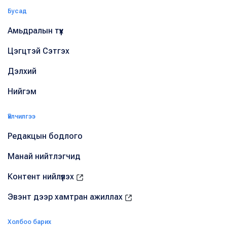
Бусад
Амьдралын түүх
Цэгцтэй Сэтгэх
Дэлхий
Нийгэм
Үйлчилгээ
Редакцын бодлого
Манай нийтлэгчид
Контент нийлүүлэх
Эвэнт дээр хамтран ажиллах
Холбоо барих