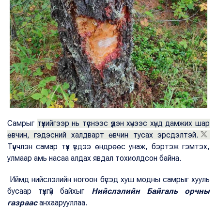
Самрыг
түүхийгээр нь түүснээс үүдэн хүнээс хүнд дамжих шар
өвчин, гэдэсний халдварт өвчин тусах эрсдэлтэй.
Түүнчлэн самар түүх үедээ өндрөөс унаж, бэртэж гэмтэх,
улмаар амь насаа алдах явдал тохиолдсон байна.
Иймд нийслэлийн ногоон бүсэд хуш модны самрыг хууль
бусаар түүхгүй байхыг
Нийслэлийн Байгаль орчны
газраас
анхаарууллаа.