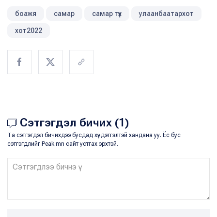
боажя
самар
самар түүх
улаанбаатархот
хот2022
Сэтгэгдэл бичих (1)
Та сэтгэгдэл бичихдээ бусдад хүндэтгэлтэй хандана уу. Ёс бус
сэтгэгдлийг Peak.mn сайт устгах эрхтэй.