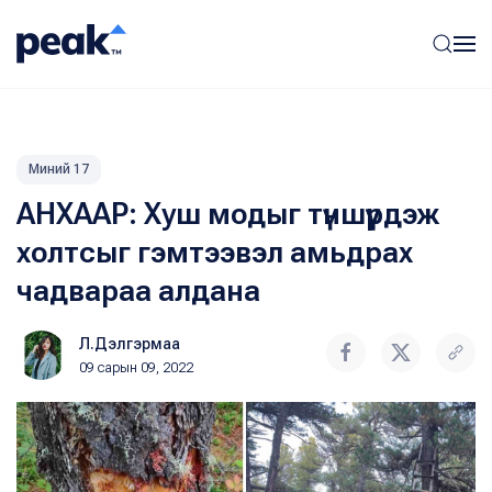
Миний 17
АНХААР: Хуш модыг түншүүрдэж
холтсыг гэмтээвэл амьдрах
чадвараа алдана
Л.Дэлгэрмаа
09 сарын 09, 2022