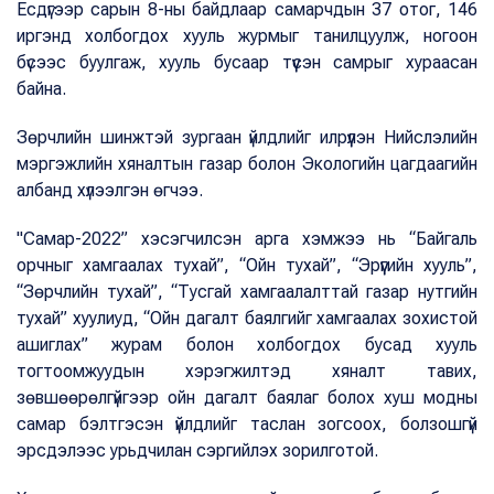
Есдүгээр сарын 8-ны байдлаар самарчдын 37 отог, 146
иргэнд холбогдох хууль журмыг танилцуулж, ногоон
бүсээс буулгаж, хууль бусаар түүсэн самрыг хураасан
байна.
Зөрчлийн шинжтэй зургаан үйлдлийг илрүүлэн Нийслэлийн
мэргэжлийн хяналтын газар болон Экологийн цагдаагийн
албанд хүлээлгэн өгчээ.
"Самар-2022” хэсэгчилсэн арга хэмжээ нь “Байгаль
орчныг хамгаалах тухай”, “Ойн тухай”, “Эрүүгийн хууль”,
“Зөрчлийн тухай”, “Тусгай хамгаалалттай газар нутгийн
тухай” хуулиуд, “Ойн дагалт баялгийг хамгаалах зохистой
ашиглах” журам болон холбогдох бусад хууль
тогтоомжуудын хэрэгжилтэд хяналт тавих,
зөвшөөрөлгүйгээр ойн дагалт баялаг болох хуш модны
самар бэлтгэсэн үйлдлийг таслан зогсоох, болзошгүй
эрсдэлээс урьдчилан сэргийлэх зорилготой.