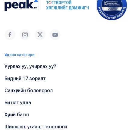
Үндсэн категори
Уурлах уу, учирлах уу?
Бидний 17 зорилт
Санхүүгийн боловсрол
Би нэг удаа
Хүний багш
Шинжлэх ухаан, технологи