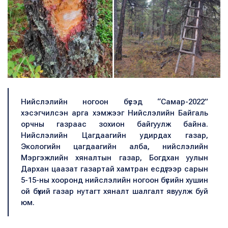
Нийслэлийн ногоон бүсэд “Самар-2022”
хэсэгчилсэн арга хэмжээг Нийслэлийн Байгаль
орчны газраас зохион байгуулж байна.
Нийслэлийн Цагдаагийн удирдах газар,
Экологийн цагдаагийн алба, нийслэлийн
Мэргэжлийн хяналтын газар, Богдхан уулын
Дархан цаазат газартай хамтран есдүгээр сарын
5-15-ны хооронд нийслэлийн ногоон бүсийн хушин
ой бүхий газар нутагт хяналт шалгалт явуулж буй
юм.