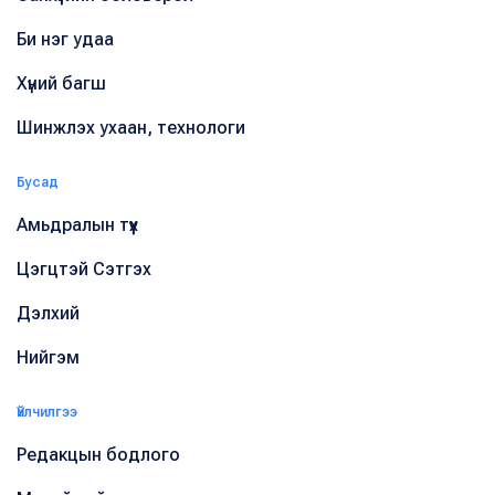
Би нэг удаа
Хүний багш
Шинжлэх ухаан, технологи
Бусад
Амьдралын түүх
Цэгцтэй Сэтгэх
Дэлхий
Нийгэм
Үйлчилгээ
Редакцын бодлого