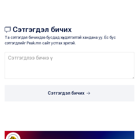
Сэтгэгдэл бичих
Та сэтгэгдэл бичихдээ бусдад хүндэтгэлтэй хандана уу. Ёс бус
сэтгэгдлийг Peak.mn сайт устгах эрхтэй.
Сэтгэгдэл бичих