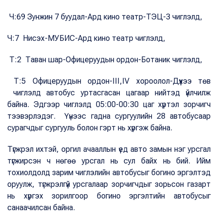
Ч:69 Зунжин 7 буудал-Ард кино театр-ТЭЦ-3 чиглэлд,
Ч:7 Нисэх-МУБИС-Ард кино театр чиглэлд,
Т:2 Таван шар-Офицеруудын ордон-Ботаник чиглэлд,
Т:5 Офицеруудын ордон-III,IV хороолол-Дүүхээ төв
чиглэлд автобус уртасгасан цагаар нийтэд үйлчилж
байна. Эдгээр чиглэлд 05:00-00:30 цаг хүртэл зорчигч
тээвэрлэдэг. Үүнээс гадна сургуулийн 28 автобусаар
сурагчдыг сургууль болон гэрт нь хүргэж байна.
Түгжрэл ихтэй, оргил ачааллын үед авто замын нэг урсгал
түгжирсэн ч нөгөө урсгал нь сул байх нь бий. Ийм
тохиолдолд зарим чиглэлийн автобусыг богино эргэлтэд
оруулж, түгжрэлгүй урсгалаар зорчигчдыг зорьсон газарт
нь хүргэх зорилгоор богино эргэлтийн автобусыг
санаачилсан байна.