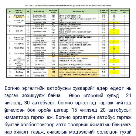
Богино эргэлтийн автобусны хуваарийг өдөр өдөрт нь
гарган зохицуулж байна. Өнөө өглөөний хувьд 21
чиглэлд 30 автобусыг богино эргэлтэд гаргаж нийтэд
үйлчилсэн бол оройн цагаар 15 чиглэлд 20 автобусыг
нэмэлтээр гаргах аж. Богино эргэлтийн автобус гаргаж
буйтай холбоотойгоор авто тээврийн хяналтын байцаагч
нар хяналт тавьж, ачааллын мэдээллийг солилцон тухай