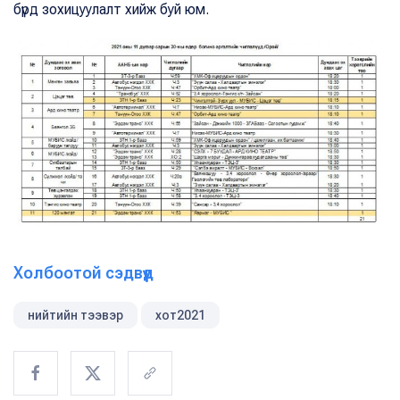
бүрд зохицуулалт хийж буй юм.
Холбоотой сэдвүүд
нийтийн тээвэр
хот2021