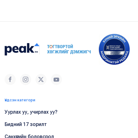
Үндсэн категори
Уурлах уу, учирлах уу?
Бидний 17 зорилт
Санхүүгийн боловсрол