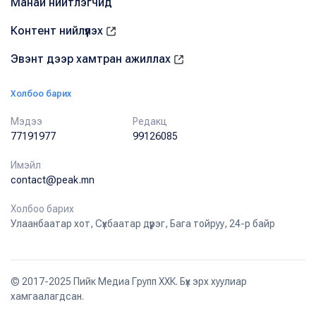
Манай нийтлэгчид
Контент нийлүүлэх
Эвэнт дээр хамтран ажиллах
Холбоо барих
Мэдээ
Редакц
77191977
99126085
Имэйл
contact@peak.mn
Холбоо барих
Улаанбаатар хот, Сүхбаатар дүүрэг, Бага тойруу, 24-р байр
© 2017-2025 Пийк Медиа Групп ХХК. Бүх эрх хуулиар
хамгаалагдсан.