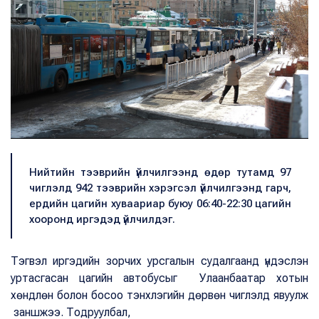
Нийтийн тээврийн үйлчилгээнд өдөр тутамд 97
чиглэлд 942 тээврийн хэрэгсэл үйлчилгээнд гарч,
ердийн цагийн хуваариар буюу 06:40-22:30 цагийн
хооронд иргэдэд үйлчилдэг.
Тэгвэл иргэдийн зорчих урсгалын судалгаанд үндэслэн
уртасгасан цагийн автобусыг Улаанбаатар хотын
хөндлөн болон босоо тэнхлэгийн дөрвөн чиглэлд явуулж
заншжээ. Тодруулбал,