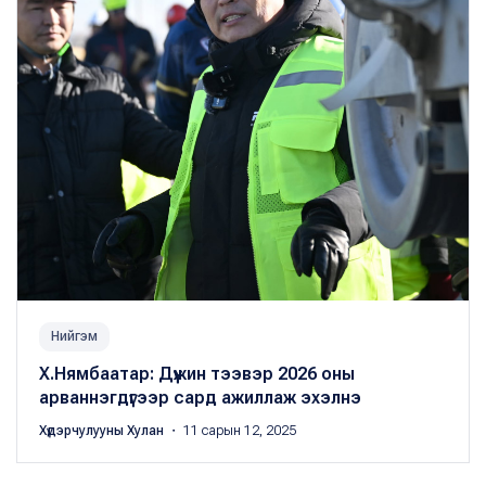
Нийгэм
Х.Нямбаатар: Дүүжин тээвэр 2026 оны
арваннэгдүгээр сард ажиллаж эхэлнэ
Хүдэрчулууны Хулан
・ 11 сарын 12, 2025