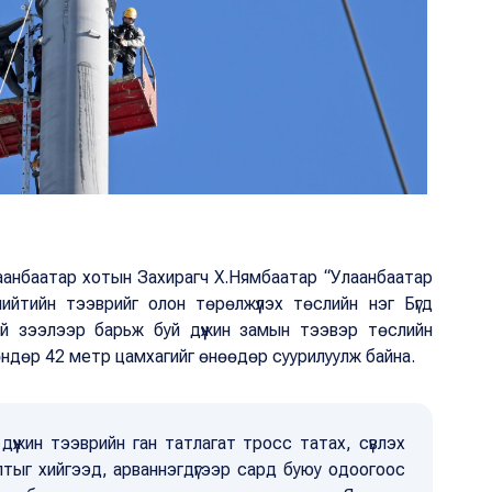
лаанбаатар хотын Захирагч Х.Нямбаатар “Улаанбаатар
ийтийн тээврийг олон төрөлжүүлэх төслийн нэг Бүгд
 зээлээр барьж буй дүүжин замын тээвэр төслийн
өндөр 42 метр цамхагийг өнөөдөр суурилуулж байна.
дүүжин тээврийн ган татлагат тросс татах, сүвлэх
лтыг хийгээд, арваннэгдүгээр сард буюу одоогоос