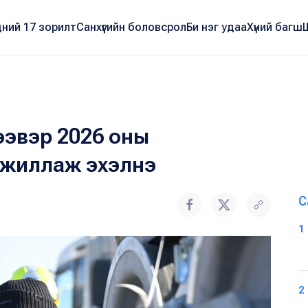
ний 17 зорилт
Санхүүгийн боловсрол
Би нэг удаа
Хүний багш
ээвэр 2026 оны
ажиллаж эхэлнэ
С
1
2