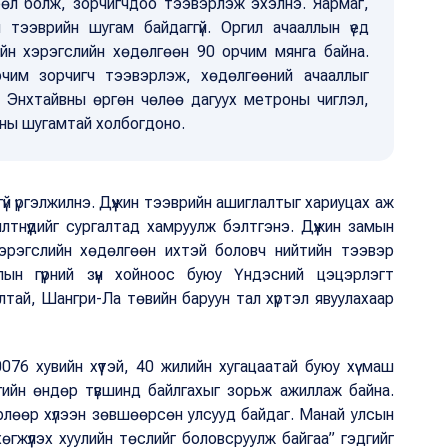
рөл болж, зорчигчдоо тээвэрлэж эхэлнэ. Яармаг,
 тээврийн шугам байдаггүй. Оргил ачааллын үед
ийн хэрэгслийн хөдөлгөөн 90 орчим мянга байна.
чим зорчигч тээвэрлэж, хөдөлгөөний ачааллыг
ь Энхтайвны өргөн чөлөө дагуух метроны чиглэл,
ны шугамтай холбогдоно.
үй үргэлжилнэ. Дүүжин тээврийн ашиглалтыг хариуцах аж
лтнүүдийг сургалтад хамруулж бэлтгэнэ. Дүүжин замын
эрэгслийн хөдөлгөөн ихтэй боловч нийтийн тээвэр
ын гүүрний зүүн хойноос буюу Үндэсний цэцэрлэгт
лтай, Шангри-Ла төвийн баруун тал хүртэл явуулахаар
76 хувийн хүүтэй, 40 жилийн хугацаатай буюу хүү маш
гийн өндөр түвшинд байлгахыг зорьж ажиллаж байна.
рлөөр хүлээн зөвшөөрсөн улсууд байдаг. Манай улсын
гжүүлэх хуулийн төслийг боловсруулж байгаа” гэдгийг