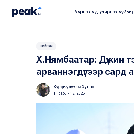
Уурлах уу, учирлах уу?
Бид
Нийгэм
Х.Нямбаатар: Дүүжин т
арваннэгдүгээр сард 
Хүдэрчулууны Хулан
11 сарын 12, 2025