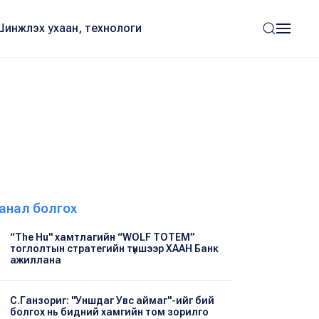
Шинжлэх ухаан, технологи
анал болгох
“The Hu" хамтлагийн “WOLF TOTEM”
тоглолтын стратегийн түншээр ХААН Банк
ажиллана
С.Ганзориг: "Уншдаг Увс аймаг"-ийг бий
болгох нь бидний хамгийн том зорилго