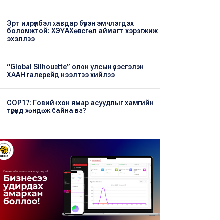
Эрт илрүүлбэл хавдар бүрэн эмчлэгдэх
боломжтой: ХЭҮА​Хөвсгөл аймагт хэрэгжиж
эхэллээ
“Global Silhouette” олон улсын үзэсгэлэн
ХААН галерейд нээлтээ хийлээ
COP17: Говийнхон ямар асуудлыг хамгийн
түрүүнд хөндөж байна вэ?