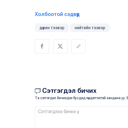
Холбоотой сэдвүүд
дүүжин тээвэр
нийтийн тээвэр
Сэтгэгдэл бичих
Та сэтгэгдэл бичихдээ бусдад хүндэтгэлтэй хандана уу. Ё