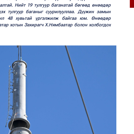
далтай. Нийт 19 тулгуур баганатай бөгөөд өнөөдөр
эх тулгуур баганыг суурилууллаа. Дүүжин замын
ил 48 хувьтай үргэлжилж байгаа юм. Өнөөдөр
атар хотын Захирагч Х.Нямбаатар болон холбогдох