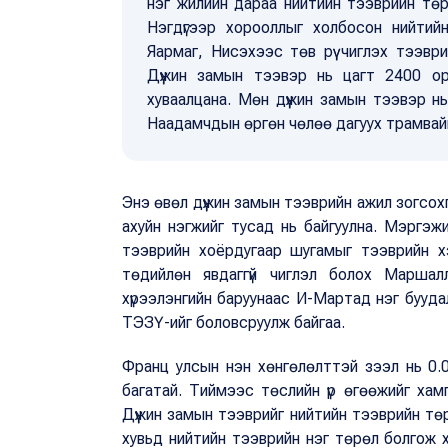
нэг жилийн дараа нийтийн тээврийн тө
Нэгдүгээр хорооллыг холбосон нийтийн
Яармаг, Нисэхээс төв рүү чиглэх тээвр
Дүүжин замын тээвэр нь цагт 2400 ор
хуваалцана. Мөн дүүжин замын тээвэр н
Наадамчдын өргөн чөлөө дагуух трамвай
Энэ өвөл дүүжин замын тээврийн ажил зогсохг
ахуйн нэгжийг тусад нь байгуулна. Мэргэжи
тээврийн хоёрдугаар шугамыг тээврийн х
төдийлөн явдаггүй чиглэл болох Маршалл
хүрээлэнгийн баруунаас И-Мартад нэг бууда
ТЭЗҮ-ийг боловсруулж байгаа.
Франц улсын нэн хөнгөлөлттэй зээл нь 0.00
багатай. Тиймээс төслийн үр өгөөжийг хам
Дүүжин замын тээврийг нийтийн тээврийн тө
хувьд нийтийн тээврийн нэг төрөл болгож хө