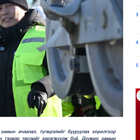
3
4
5
замын ачаалал, түгжрэлийг бууруулах зорилгоор
н тээвэр төслийг хэрэгжүүлж буй. Дүүжин замын