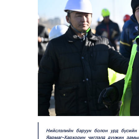
Нийслэлийн баруун болон урд бүсийн 
Яармаг–Хархорин чиглэлд дүүжин замы