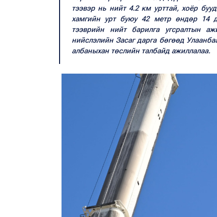
тээвэр нь нийт 4.2 км урттай, хоёр буу
хамгийн урт буюу 42 метр өндөр 14 д
тээврийн нийт барилга угсралтын аж
нийслэлийн Засаг дарга бөгөөд Улаанба
албаныхан төслийн талбайд ажиллалаа.