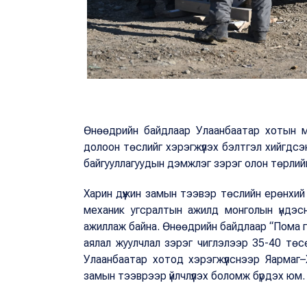
Өнөөдрийн байдлаар Улаанбаатар хотын м
долоон төслийг хэрэгжүүлэх бэлтгэл хийгдсэн
байгууллагуудын дэмжлэг зэрэг олон төрлийн 
Харин дүүжин замын тээвэр төслийн ерөнхий 
механик угсралтын ажилд монголын үндэс
ажиллаж байна. Өнөөдрийн байдлаар “Пома гр
аялал жуулчлал зэрэг чиглэлээр 35-40 төсөл
Улаанбаатар хотод хэрэгжүүлснээр Яармаг–
замын тээврээр үйлчлүүлэх боломж бүрдэх юм.