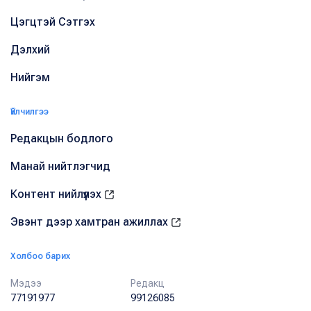
Цэгцтэй Сэтгэх
Дэлхий
Нийгэм
Үйлчилгээ
Редакцын бодлого
Манай нийтлэгчид
Контент нийлүүлэх
Эвэнт дээр хамтран ажиллах
Холбоо барих
Мэдээ
Редакц
77191977
99126085