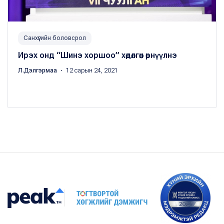
Санхүүгийн боловсрол
Ирэх онд “Шинэ хоршоо” хөдөлгөөн өрнүүлнэ
Л.Дэлгэрмаа
・ 12 сарын 24, 2021