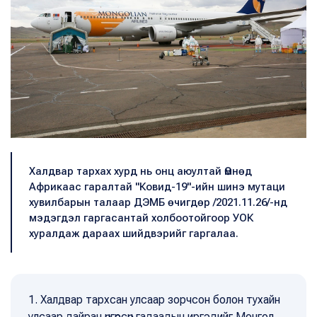
Халдвар тархах хурд нь онц аюултай Өмнөд
Африкаас гаралтай "Ковид-19"-ийн шинэ мутаци
хувилбарын талаар ДЭМБ өчигдөр /2021.11.26/-нд
мэдэгдэл гаргасантай холбоотойгоор УОК
хуралдаж дараах шийдвэрийг гаргалаа.
1. Халдвар тархсан улсаар зорчсон болон тухайн
улсаар дайран өнгөрсөн гадаадын иргэдийг Монгол