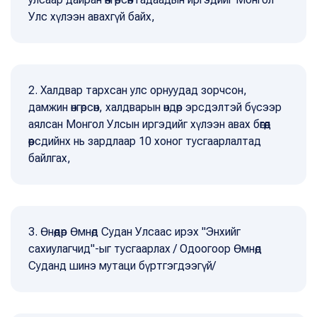
Улс хүлээн авахгүй байх,
2. Халдвар тархсан улс орнуудад зорчсон,
дамжин өнгөрсөн, халдварын өндөр эрсдэлтэй бүсээр
аялсан Монгол Улсын иргэдийг хүлээн авах бөгөөд
өөрсдийнх нь зардлаар 10 хоног тусгаарлалтад
байлгах,
3. Өнөөдөр Өмнөд Судан Улсаас ирэх "Энхийг
сахиулагчид"-ыг тусгаарлах / Одоогоор Өмнөд
Суданд шинэ мутаци бүртгэгдээгүй/