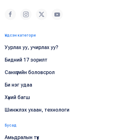
Үндсэн категори
Уурлах уу, учирлах уу?
Бидний 17 зорилт
Санхүүгийн боловсрол
Би нэг удаа
Хүний багш
Шинжлэх ухаан, технологи
Бусад
Амьдралын түүх