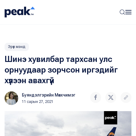
Эрүүл мэнд
Шинэ хувилбар тархсан улс
орнуудаар зорчсон иргэдийг
хүлээн авахгүй
Буяндэлгэрийн Мөнхчимэг
11 сарын 27, 2021