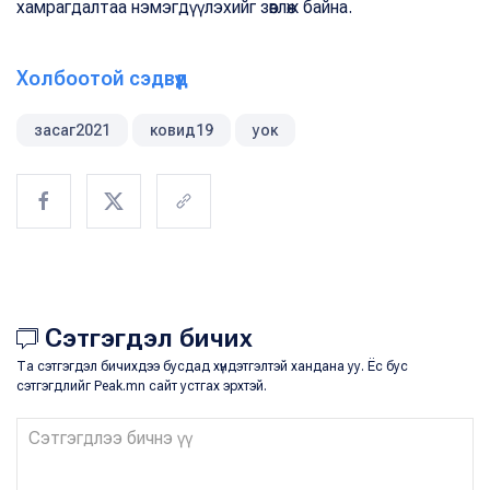
хамрагдалтаа нэмэгдүүлэхийг зөвлөж байна.
Холбоотой сэдвүүд
засаг2021
ковид19
уок
Сэтгэгдэл бичих
Та сэтгэгдэл бичихдээ бусдад хүндэтгэлтэй хандана уу. Ёс бус
сэтгэгдлийг Peak.mn сайт устгах эрхтэй.