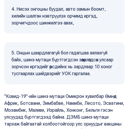
4. Нисэх онгоцны буудал, авто замын боомт,
хилийн шалган нэвтрүүлэх орчимд иргэд,
зорчигчдоос шинжилгээ авах,
5. Онцын шаардлагагүй бол гадагшаа аялахгүй
байх, шинэ мутаци бүртгэгдсэн зөөвөрлөгдсөн улсаар
зорчсон иргэдийг өөрсдийнх нь зардлаар 10 хоног
тусгаарлах шийдвэрийг УОК гаргалаа.
"Ковид-19"-ийн шинэ мутаци Омикрон хувилбар Өмнөд
Африк, Ботсвани, Зимбабве, Намиби, Лесото, Эсватини,
Мозамбик, Маливи, Израйль, Хонконг, Бельги гэсэн
улсуудад бүртгэгдээд байна. ДЭМБ шинэ мутаци
тархаж байгаатай холбоотойгоор улс орнуудыг вакцины