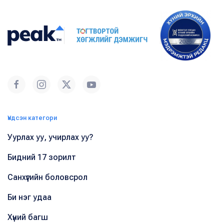
Үндсэн категори
Уурлах уу, учирлах уу?
Бидний 17 зорилт
Санхүүгийн боловсрол
Би нэг удаа
Хүний багш