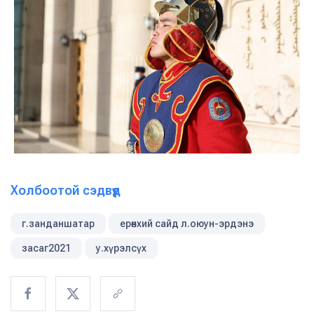
Холбоотой сэдвүүд
г.занданшатар
ерөнхий сайд л.оюун-эрдэнэ
засаг2021
у.хүрэлсүх