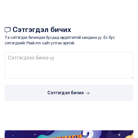
Сэтгэгдэл бичих
Та сэтгэгдэл бичихдээ бусдад хүндэтгэлтэй хандана уу. Ёс бус
сэтгэгдлийг Peak.mn сайт устгах эрхтэй.
Сэтгэгдэл бичих