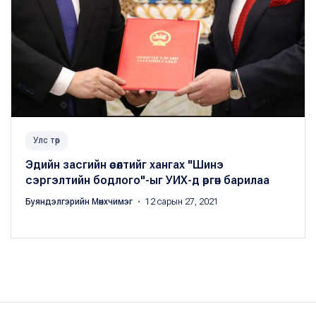
Улс төр
Эдийн засгийн өсөлтийг хангах "Шинэ
сэргэлтийн бодлого"-ыг УИХ-д өргөн барилаа
Буяндэлгэрийн Мөнхчимэг
・ 12 сарын 27, 2021