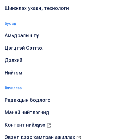
Шинжлэх ухаан, технологи
Бусад
Амьдралын түүх
Цэгцтэй Сэтгэх
Дэлхий
Нийгэм
Үйлчилгээ
Редакцын бодлого
Манай нийтлэгчид
Контент нийлүүлэх
Эвэнт дээр хамтран ажиллах