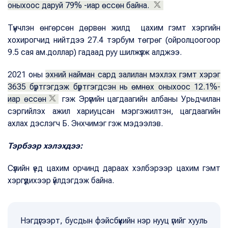
оныхоос даруй 79% -иар өссөн байна.
Түүнчлэн өнгөрсөн дөрвөн жилд цахим гэмт хэргийн
хохирогчид нийтдээ 27.4 тэрбум төгрөг (ойролцоогоор
9.5 сая ам.доллар) гадаад руу шилжүүлж алджээ.
2021 оны
эхний найман сард залилан мэхлэх гэмт хэрэг
3635 бүртгэгдэж бүртгэгдсэн нь өмнөх оныхоос 12.1%-
иар өссөн
гэж Эрүүгийн цагдаагийн албаны Урьдчилан
сэргийлэх ажил хариуцсан мэргэжилтэн, цагдаагийн
ахлах дэслэгч Б. Энхчимэг гэж мэдээлэв.
Тэрбээр хэлэхдээ:
Сүүлийн үед цахим орчинд дараах хэлбэрээр цахим гэмт
хэргүүдихээр үйлдэгдэж байна.
Нэгдүгээрт, бусдын фэйсбүүкийн нэр нууц үгийг хууль