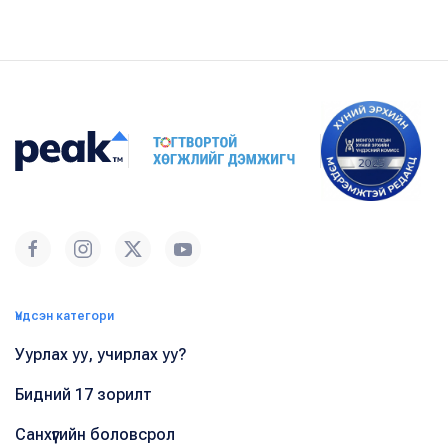
Үндсэн категори
Уурлах уу, учирлах уу?
Бидний 17 зорилт
Санхүүгийн боловсрол