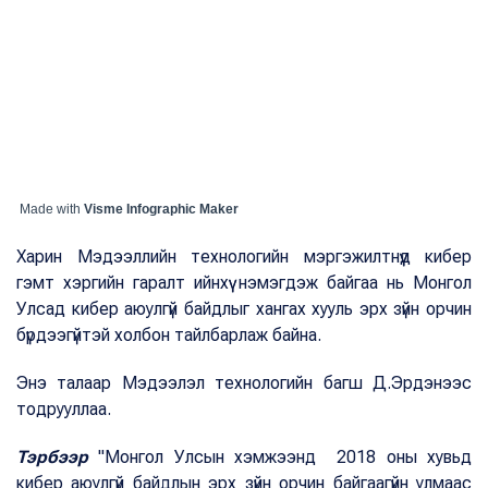
Made with
Visme Infographic Maker
Харин Мэдээллийн технологийн мэргэжилтнүүд кибер
гэмт хэргийн гаралт ийнхүү нэмэгдэж байгаа нь Монгол
Улсад кибер аюулгүй байдлыг хангах хууль эрх зүйн орчин
бүрдээгүйтэй холбон тайлбарлаж байна.
Энэ талаар Мэдээлэл технологийн багш Д.Эрдэнээс
тодрууллаа.
Тэрбээр
"Монгол Улсын хэмжээнд 2018 оны хувьд
кибер аюулгүй байдлын эрх зүйн орчин байгаагүйн улмаас