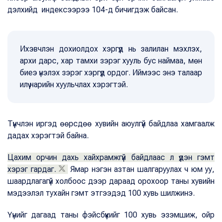
дэлхийд индексээрээ 104-д бичигдэж байсан.
Ихэвчлэн дохиолдох хэргүүд нь залилан мэхлэх,
архи дарс, хар тамхи зэрэг хууль бус наймаа, мөн
биеэ үнэлэх зэрэг хэргүүд ордог. Иймээс энэ талаар
илүү нарийн хуульчлах хэрэгтэй.
Түүнчлэн иргэд өөрсдөө хувийн аюулгүй байдлаа хамгаалж
дадах хэрэгтэй байна.
Цахим орчин дахь хайхрамжгүй байдлаас л үүдэн гэмт
хэрэг гардаг.
Ямар нэгэн азтан шалгаруулах ч юм уу,
шаардлагагүй холбоос дээр дараад орохоор таны хувийн
мэдээлэл тухайн гэмт этгээдэд 100 хувь шилжинэ.
Үүнийг дагаад таны фэйсбүүкийг 100 хувь эзэмшиж, ойр