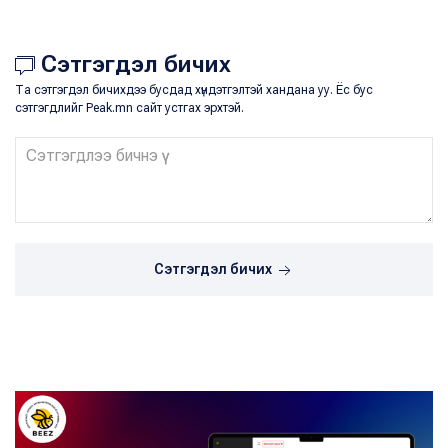
Сэтгэгдэл бичих
Та сэтгэгдэл бичихдээ бусдад хүндэтгэлтэй хандана уу. Ёс бус
сэтгэгдлийг Peak.mn сайт устгах эрхтэй.
Сэтгэгдэл бичих