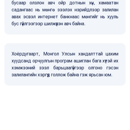
бусаар олзлон авч ойр дотнын хүн, хамаатан
садангаас нь мөнгө зээлэх нэрийдлээр залилан
авах эсвэл интернет банкнаас мөнгийг нь хууль
бус гүйлгээгээр шилжүүлэн авч байна.
Хоёрдугаарт, Монгол Улсын хандалттай цахим
хуудсанд орчуулгын програм ашиглан бага хүүтэй их
хэмжээний зээл барьцаагүйгээр олгоно гэсэн
залилангийн хэргүүд голлож байна гэж ярьсан юм.