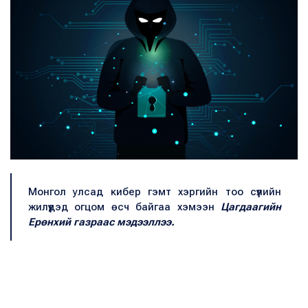
Монгол улсад кибер гэмт хэргийн тоо сүүлийн
жилүүдэд огцом өсч байгаа хэмээн
Цагдаагийн
Ерөнхий газраас мэдээллээ.