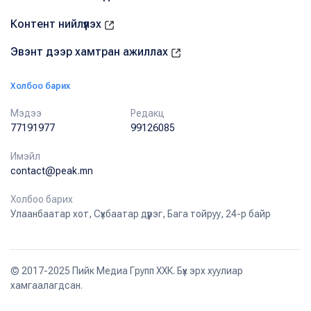
Контент нийлүүлэх
Эвэнт дээр хамтран ажиллах
Холбоо барих
Мэдээ
Редакц
77191977
99126085
Имэйл
contact@peak.mn
Холбоо барих
Улаанбаатар хот, Сүхбаатар дүүрэг, Бага тойруу, 24-р байр
© 2017-2025 Пийк Медиа Групп ХХК. Бүх эрх хуулиар
хамгаалагдсан.