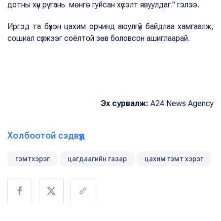
дотны хүн рүү тань мөнгө гуйсан хүсэлт явуулдаг." гэлээ.
Иргэд та бүхэн цахим орчинд аюулгүй байдлаа хамгаалж,
сошиал сүлжээг соёлтой зөв боловсон ашиглаарай.
Эх сурвалж:
A24 News Agency
Холбоотой сэдвүүд
гэмтхэрэг
цагдаагийн газар
цахим гэмт хэрэг