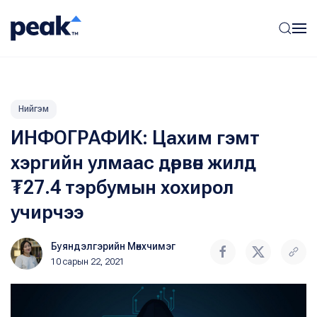
Нийгэм
ИНФОГРАФИК: Цахим гэмт
хэргийн улмаас дөрвөн жилд
₮27.4 тэрбумын хохирол
учирчээ
Буяндэлгэрийн Мөнхчимэг
10 сарын 22, 2021