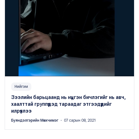
Нийгэм
Зээлийн барьцаанд нь нүцгэн бичлэгийг нь авч,
хаалттай группүүдэд тараадаг этгээдүүдийг
илрүүллээ
Буяндэлгэрийн Мөнхчимэг
・ 07 сарын 08, 2021