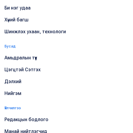
Би нэг удаа
Хүний багш
Шинжлэх ухаан, технологи
Бусад
Амьдралын түүх
Цэгцтэй Сэтгэх
Дэлхий
Нийгэм
Үйлчилгээ
Редакцын бодлого
Манай нийтлэгчид