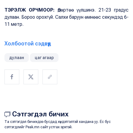
ТЭРЭЛЖ ОРЧМООР:
Өдөртөө үүлшинэ. 21-23 градус
дулаан. Бороо орохгүй. Салхи баруун өмнөөс секундэд 6-
11 метр.
Холбоотой сэдвүүд
дулаан
цаг агаар
Сэтгэгдэл бичих
Та сэтгэгдэл бичихдээ бусдад хүндэтгэлтэй хандана уу. Ёс бус
сэтгэгдлийг Peak.mn сайт устгах эрхтэй.