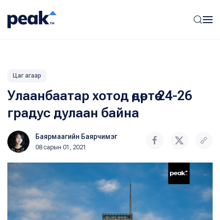
Цаг агаар
Улаанбаатар хотод өдөртөө 24-26
градус дулаан байна
Баярмаагийн Баярчимэг
08 сарын 01, 2021