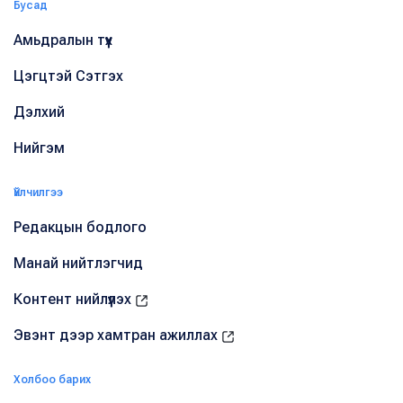
Бусад
Амьдралын түүх
Цэгцтэй Сэтгэх
Дэлхий
Нийгэм
Үйлчилгээ
Редакцын бодлого
Манай нийтлэгчид
Контент нийлүүлэх
Эвэнт дээр хамтран ажиллах
Холбоо барих