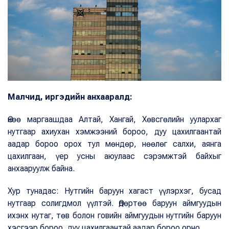
Малчид, иргэдийн анхааралд:
Өнөө маргаашдаа Алтай, Хангай, Хөвсгөлийн уулархаг
нутгаар ахиухан хэмжээний бороо, дуу цахилгаантай
аадар бороо орох тул мөндөр, нөөлөг салхи, аянга
цахилгаан, үер усны аюулаас сэрэмжтэй байхыг
анхааруулж байна.
Хур тунадас: Нутгийн баруун хагаст үүлэрхэг, бусад
нутгаар солигдмол үүлтэй. Өдөртөө баруун аймгуудын
ихэнх нутаг, төв болон говийн аймгуудын нутгийн баруун
хэсгээр бороо, дуу цахилгаантай аадар бороо орно.