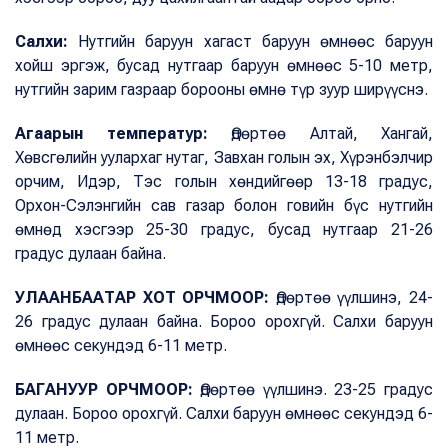
Салхи:
Нутгийн баруун хагаст баруун өмнөөс баруун
хойш эргэж, бусад нутгаар баруун өмнөөс 5-10 метр,
нутгийн зарим газраар борооны өмнө түр зуур ширүүснэ.
Агаарын температур:
Өдөртөө Алтай, Хангай,
Хөвсгөлийн уулархаг нутаг, Завхан голын эх, Хүрэнбэлчир
орчим, Идэр, Тэс голын хөндийгөөр 13-18 градус,
Орхон-Сэлэнгийн сав газар болон говийн бүс нутгийн
өмнөд хэсгээр 25-30 градус, бусад нутгаар 21-26
градус дулаан байна.
УЛААНБААТАР ХОТ ОРЧМООР:
Өдөртөө үүлшинэ, 24-
26 градус дулаан байна. Бороо орохгүй. Салхи баруун
өмнөөс секундэд 6-11 метр.
БАГАНУУР ОРЧМООР:
Өдөртөө үүлшинэ. 23-25 градус
дулаан. Бороо орохгүй. Салхи баруун өмнөөс секундэд 6-
11 метр.