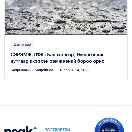
Цаг агаар
СЭРЭМЖЛҮҮЛЭГ: Баянхонгор, Өмнөговийн
нутгаар ихээхэн хэмжээний бороо орно
Баярмаагийн Баярчимэг
・ 07 сарын 24, 2021