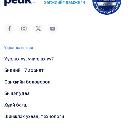
Үндсэн категори
Уурлах уу, учирлах уу?
Бидний 17 зорилт
Санхүүгийн боловсрол
Би нэг удаа
Хүний багш
Шинжлэх ухаан, технологи