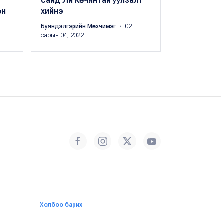
сайд Ли Көчянтай уулзалт
эсрэг 93.0
өн
хийнэ
тээвэрлэж
Буяндэлгэрийн Мөнхчимэг
・ 02
Б.Баясгалан
・
сарын 04, 2022
Холбоо барих