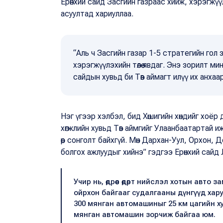
Ерөнхий сайд Засгийн газраас хийж, хэрэгжү
асуултад хариуллаа.
“Аль ч Засгийн газар 1-5 стратегийн го
хэрэгжүүлэхийн төлөө явдаг. Энэ зорилт ми
сайдын хувьд би Төв аймагт илүү их анха
Нэг үгээр хэлбэл, бид Хөшигийн хөндийг хоёр
хөгжлийн хувьд Төв аймгийг Улаанбаатартай и
өөр сонголт байхгүй. Мөн Дархан-Уул, Орхон, Д
болгох ажлуудыг хийнэ” гэдгээ Ерөнхий сай
Учир нь, өдрөөс өдөрт нийслэл хотын авто
ойрхон байгааг судалгааны дүнгүүд ха
300 мянган автомашиныг 25 км цагийн хур
мянган автомашин зорчиж байгаа юм.