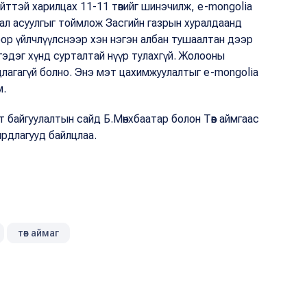
йттэй харилцах 11-11 төвийг шинэчилж, e-mongolia
ал асуулгыг тоймлож Засгийн газрын хуралдаанд
оор үйлчлүүлснээр хэн нэгэн албан тушаалтан дээр
а гэдэг хүнд сурталтай нүүр тулахгүй. Жолооны
длагагүй болно. Энэ мэт цахимжуулалтыг e-mongolia
юм.
т байгуулалтын сайд Б.Мөнхбаатар болон Төв аймгаас
ирдлагууд байлцлаа.
төв аймаг