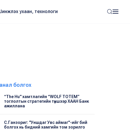
Шинжлэх ухаан, технологи
анал болгох
“The Hu" хамтлагийн “WOLF TOTEM”
тоглолтын стратегийн түншээр ХААН Банк
ажиллана
С.Ганзориг: "Уншдаг Увс аймаг"-ийг бий
болгох нь бидний хамгийн том зорилго