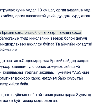
эвтрүүлэх хүчин чадал 13 км цаг, оргил ачааллын үед
 хэлбэл, оргил ачаалалтай үеийн дундаж хурд явган
 Ерөнхий сайд онцгойлон анхаарч, ажлын хэсэг
 багасгахын тулд нийслэлийн тээвэр болон дагуул
ийдвэрлэхээр ажиллаж буйгаа Төв аймгийн иргэдтэй
байсан юм.
ндөр настан н.Содномдаржаа Ерөнхий сайдад хандан
 хүчээр ажиллаж, улс орноо хөгжүүлэх зайлшгүй
н ажиллаарай” гэдгийг захилаа. Түүнчлэн ҮАБЗ-ийн
одлогыг нэг цонхоор харж, нэгдмэл байр суурьтай
өл илэрхийлж байв.
эг цонхны үйлчилгээ”-тэй танилцсаны дараа Зуунмод
гасгаж буй талаар мэдээлэл өглөө.