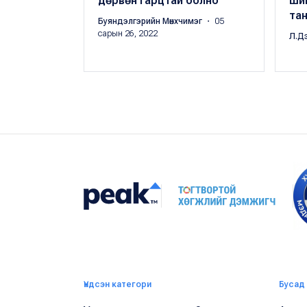
дөрвөн гарцтай болно
ши
та
Буяндэлгэрийн Мөнхчимэг
・ 05
сарын 26, 2022
Л.Д
Үндсэн категори
Бусад