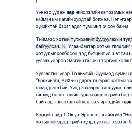
Үүнээс үүдэж өнөөдөр нийслэлийн автозамын н
найман км цагийн хурдтай болжээ. Нэг үгээр
хүнийхтэй бараг адил түвшинд очсон байна.
Тиймээс
хотын түгжрэлийг бууруулахын тулд
байгуулсан.
Улаанбаатар хотын төвлөрлийг
хотуудыг холбосон дэд бүтцийг үе шаттай ш
уулзах үеэрээ Засгийн газрын тэргүүн хэлж 
Уулзалтын үеэр Төв аймгийн Зуунмод сумын ө
“Ерөнхийлөгч, УИХ-ын дарга та гурав нэгдмэл
шаардлага бий. Үүнд анхаарал хандуулж, сай
гишүүд болох төрийн гурван өндөрлөг төрийн б
байгаад талархалтай явдгаа ч иргэдийн төлөөл
Ерөнхий сайд Л.Оюун-Эрдэнэ Төв аймгийн “Н
хотын иргэдэд төрийн хүнд суртлыг хэрхэн ба