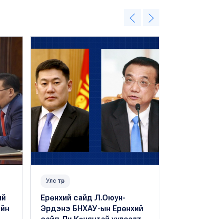
Улс төр
Нийгэм
ий
Ерөнхий сайд Л.Оюун-
Дараах 11 
ийн
Эрдэнэ БНХАУ-ын Ерөнхий
өнөөдөр к