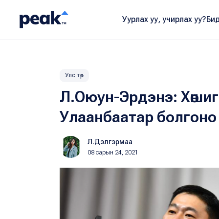
Уурлах уу, учирлах уу?
Бид
Улс төр
Л.Оюун-Эрдэнэ: Хөшиг
Улаанбаатар болгоно
Л.Дэлгэрмаа
08 сарын 24, 2021