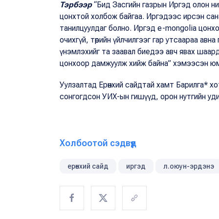
Тэрбээр
“Бид Засгийн газрын Иргэд олон ни
цонхтой холбож байгаа. Иргэдээс ирсэн сан
танилцуулдаг болно. Иргэд e-mongolia цонх
очихгүй, төрийн үйлчилгээг гар утсаараа авн
үнэмлэхийг та заавал биедээ авч явах шаар
цонхоор дамжуулж хийж байна” хэмээсэн 
Уулзалтад Ерөнхий сайдтай хамт Барилга* хо
сонгогдсон УИХ-ын гишүүд, орон нутгийн уд
Холбоотой сэдвүүд
ерөнхий сайд
иргэд
л.оюун-эрдэнэ