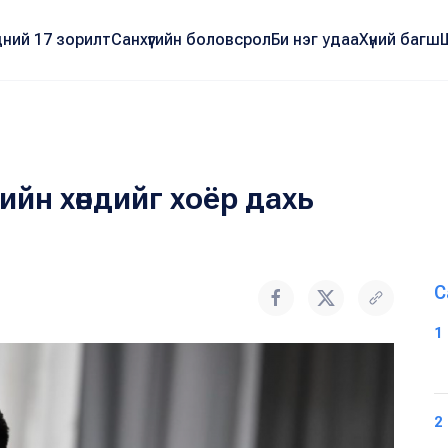
ний 17 зорилт
Санхүүгийн боловсрол
Би нэг удаа
Хүний багш
ийн хөндийг хоёр дахь
С
1
2