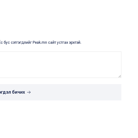
с бус сэтгэгдлийг Peak.mn сайт устгах эрхтэй.
эгдэл бичих