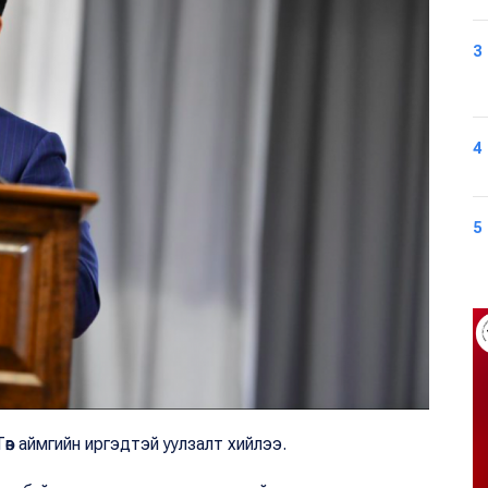
3
4
5
өв аймгийн иргэдтэй уулзалт хийлээ.