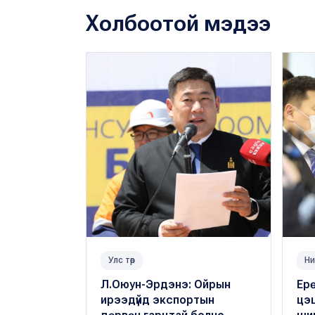
Холбоотой мэдээ
Улс төр
Ни
Л.Оюун-Эрдэнэ: Ойрын
Ерө
ирээдүйд экспортын
цэц