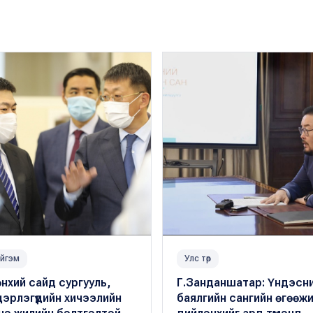
йгэм
Улс төр
нхий сайд сургууль,
Г.Занданшатар: Үндэсн
эрлэгүүдийн хичээлийн
баялгийн сангийн өгөөж