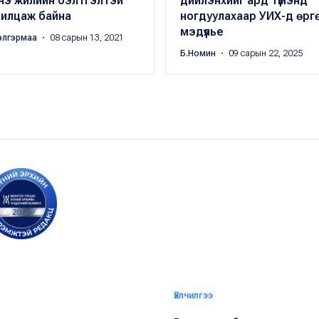
нэ жилийн бэлтгэлтэй
дийлэнхийг ард түмэнд
нилцаж байна
ногдуулахаар УИХ-д өрг
мэдүүлье
элгэрмаа
・ 08 сарын 13, 2021
Б.Номин
・ 09 сарын 22, 2025
Үйлчилгээ