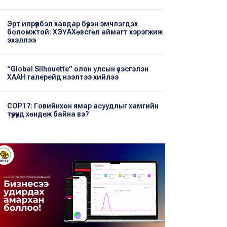
Эрт илрүүлбэл хавдар бүрэн эмчлэгдэх
боломжтой: ХЭҮА​Хөвсгөл аймагт хэрэгжиж
эхэллээ
“Global Silhouette” олон улсын үзэсгэлэн
ХААН галерейд нээлтээ хийлээ
COP17: Говийнхон ямар асуудлыг хамгийн
түрүүнд хөндөж байна вэ?