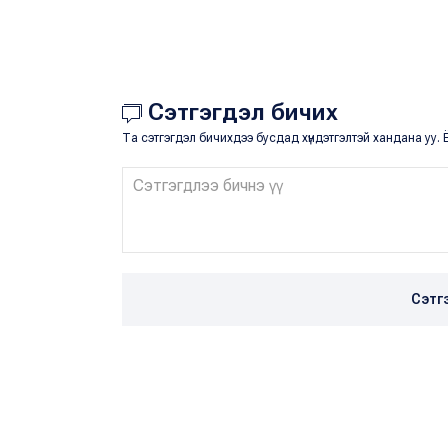
Сэтгэгдэл бичих
Та сэтгэгдэл бичихдээ бусдад хүндэтгэлтэй хандана уу. Ё
Сэтг