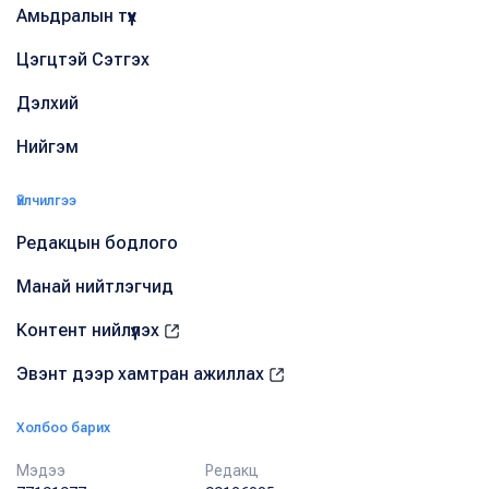
Амьдралын түүх
Цэгцтэй Сэтгэх
Дэлхий
Нийгэм
Үйлчилгээ
Редакцын бодлого
Манай нийтлэгчид
Контент нийлүүлэх
Эвэнт дээр хамтран ажиллах
Холбоо барих
Мэдээ
Редакц