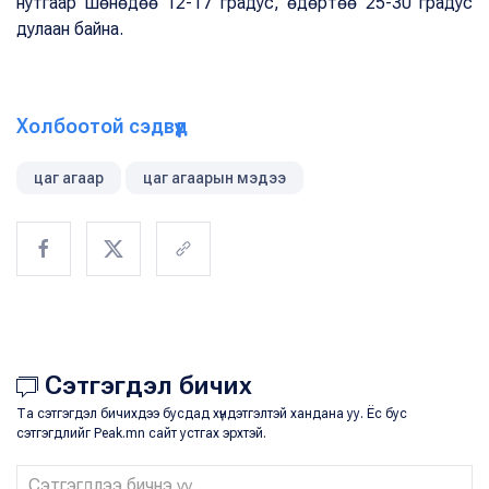
нутгаар шөнөдөө 12-17 градус, өдөртөө 25-30 градус
дулаан байна.
Холбоотой сэдвүүд
цаг агаар
цаг агаарын мэдээ
Сэтгэгдэл бичих
Та сэтгэгдэл бичихдээ бусдад хүндэтгэлтэй хандана уу. Ёс бус
сэтгэгдлийг Peak.mn сайт устгах эрхтэй.