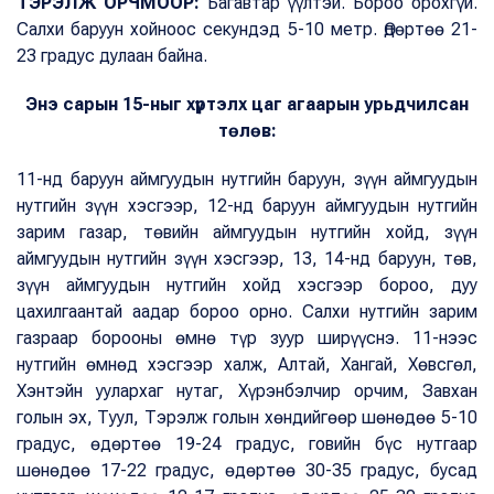
ТЭРЭЛЖ ОРЧМООР:
Багавтар үүлтэй. Бороо орохгүй.
Салхи баруун хойноос секундэд 5-10 метр. Өдөртөө 21-
23 градус дулаан байна.
Энэ сарын 15-ныг хүртэлх цаг агаарын урьдчилсан
төлөв:
11-нд баруун аймгуудын нутгийн баруун, зүүн аймгуудын
нутгийн зүүн хэсгээр, 12-нд баруун аймгуудын нутгийн
зарим газар, төвийн аймгуудын нутгийн хойд, зүүн
аймгуудын нутгийн зүүн хэсгээр, 13, 14-нд баруун, төв,
зүүн аймгуудын нутгийн хойд хэсгээр бороо, дуу
цахилгаантай аадар бороо орно. Салхи нутгийн зарим
газраар борооны өмнө түр зуур ширүүснэ. 11-нээс
нутгийн өмнөд хэсгээр халж, Алтай, Хангай, Хөвсгөл,
Хэнтэйн уулархаг нутаг, Хүрэнбэлчир орчим, Завхан
голын эх, Туул, Тэрэлж голын хөндийгөөр шөнөдөө 5-10
градус, өдөртөө 19-24 градус, говийн бүс нутгаар
шөнөдөө 17-22 градус, өдөртөө 30-35 градус, бусад