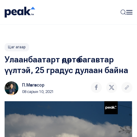
Цаг агаар
Улаанбаатарт өдөртөө багавтар
үүлтэй, 25 градус дулаан байна
П.Мөнгөнсор
08 сарын 10, 2021