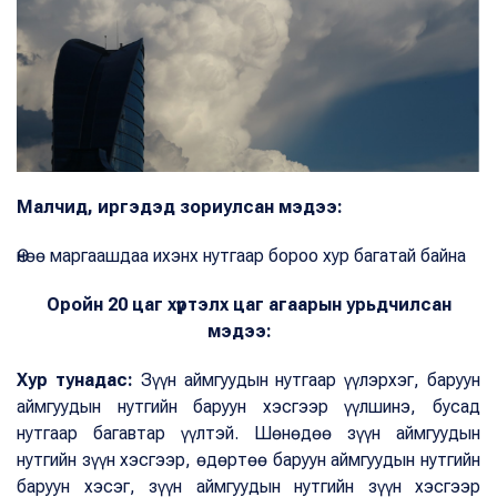
Малчид, иргэдэд зориулсан мэдээ:
Өнөө маргаашдаа ихэнх нутгаар бороо хур багатай байна
Оройн 20 цаг хүртэлх цаг агаарын урьдчилсан
мэдээ:
Хур тунадас:
Зүүн аймгуудын нутгаар үүлэрхэг, баруун
аймгуудын нутгийн баруун хэсгээр үүлшинэ, бусад
нутгаар багавтар үүлтэй. Шөнөдөө зүүн аймгуудын
нутгийн зүүн хэсгээр, өдөртөө баруун аймгуудын нутгийн
баруун хэсэг, зүүн аймгуудын нутгийн зүүн хэсгээр