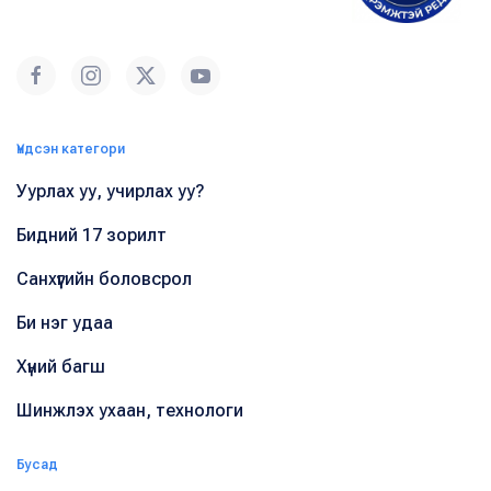
Үндсэн категори
Уурлах уу, учирлах уу?
Бидний 17 зорилт
Санхүүгийн боловсрол
Би нэг удаа
Хүний багш
Шинжлэх ухаан, технологи
Бусад