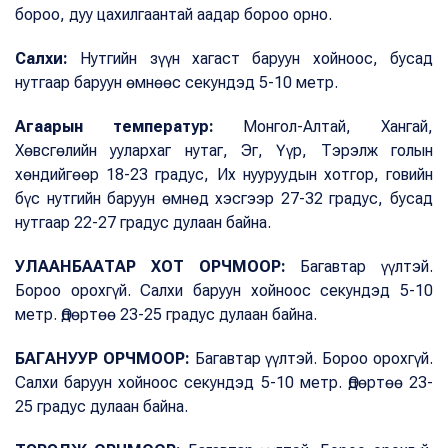
бороо, дуу цахилгаантай аадар бороо орно.
Салхи:
Нутгийн зүүн хагаст баруун хойноос, бусад
нутгаар баруун өмнөөс секундэд 5-10 метр.
Агаарын температур:
Монгол-Алтай, Хангай,
Хөвсгөлийн уулархаг нутаг, Эг, Үүр, Тэрэлж голын
хөндийгөөр 18-23 градус, Их нууруудын хотгор, говийн
бүс нутгийн баруун өмнөд хэсгээр 27-32 градус, бусад
нутгаар 22-27 градус дулаан байна.
УЛААНБААТАР ХОТ ОРЧМООР:
Багавтар үүлтэй.
Бороо орохгүй. Салхи баруун хойноос секундэд 5-10
метр. Өдөртөө 23-25 градус дулаан байна.
БАГАНУУР ОРЧМООР:
Багавтар үүлтэй. Бороо орохгүй.
Салхи баруун хойноос секундэд 5-10 метр. Өдөртөө 23-
25 градус дулаан байна.