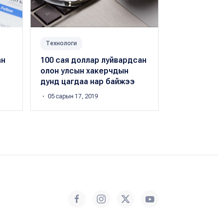
Технологи
Сошиал ертө
ан
100 сая доллар луйвардсан
Таны нууц 
олон улсын хакерчдын
боломжто
дунд цагдаа нар байжээ
・ 04 сарын 22
・ 05 сарын 17, 2019