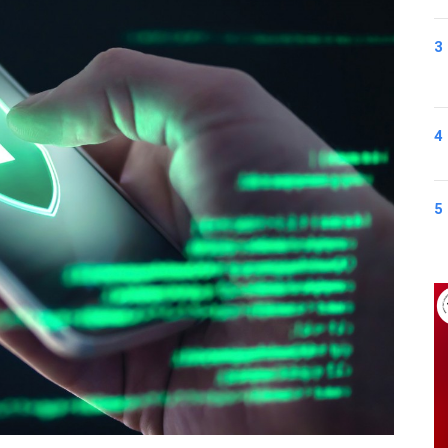
3
4
5