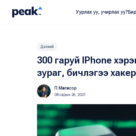
Уурлах уу, учирлах уу?
Бид
Дэлхий
300 гаруй IPhone хэр
зураг, бичлэгээ хаке
П.Мөнгөнсор
08 сарын 26, 2021