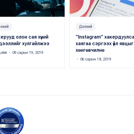
лхий
Дэлхий
ерууд олон сая хүний
“Instagram” хакердуулс
дээллийг хулгайлжээ
хаягаа сэргээх үйл явцыг
хөнгөвчилнө
k.mn
・ 09 сарын 19, 2019
・ 06 сарын 18, 2019