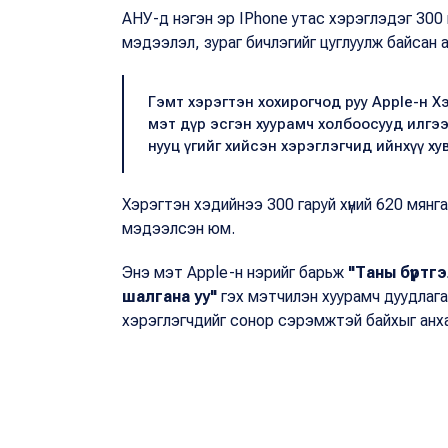
АНУ-д нэгэн эр IPhone утас хэрэглэдэг 300 
мэдээлэл, зураг бичлэгийг цуглуулж байсан 
Гэмт хэрэгтэн хохирогчод руу Apple-н Хэ
мэт дүр эсгэн хуурамч холбоосууд илгээс
нууц үгийг хийсэн хэрэглэгчид ийнхүү 
Хэрэгтэн хэдийнээ 300 гаруй хүний 620 мянг
мэдээлсэн юм.
Энэ мэт Apple-н нэрийг барьж
"Таны бүртгэ
шалгана уу"
гэх мэтчилэн хуурамч дуудлаг
хэрэглэгчдийг сонор сэрэмжтэй байхыг анх