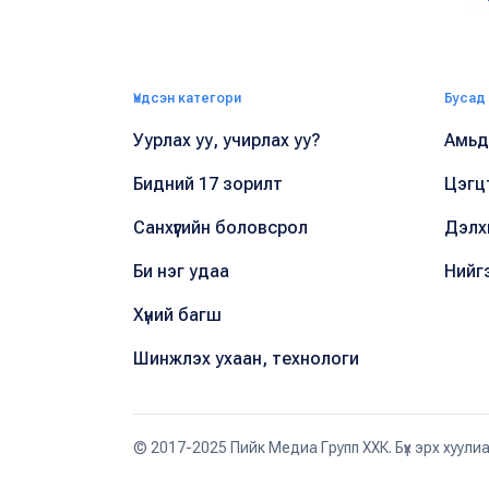
Үндсэн категори
Бусад
Уурлах уу, учирлах уу?
Амьдр
Бидний 17 зорилт
Цэгц
Санхүүгийн боловсрол
Дэлх
Би нэг удаа
Нийг
Хүний багш
Шинжлэх ухаан, технологи
© 2017-2025 Пийк Медиа Групп ХХК. Бүх эрх хуули