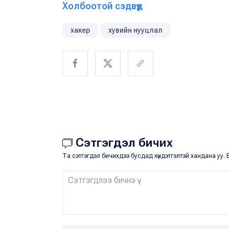
Холбоотой сэдвүүд
хакер
хувийн нууцлал
Сэтгэгдэл бичих
Та сэтгэгдэл бичихдээ бусдад хүндэтгэлтэй хандана уу. Ё