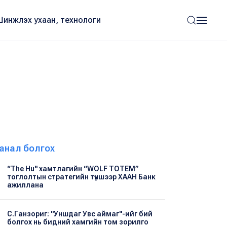
Шинжлэх ухаан, технологи
анал болгох
“The Hu" хамтлагийн “WOLF TOTEM”
тоглолтын стратегийн түншээр ХААН Банк
ажиллана
С.Ганзориг: "Уншдаг Увс аймаг"-ийг бий
болгох нь бидний хамгийн том зорилго