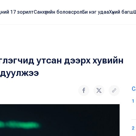
ний 17 зорилт
Санхүүгийн боловсрол
Би нэг удаа
Хүний багш
эглэгчид утсан дээрх хувийн
рдуулжээ
С
1
2