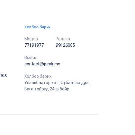
Холбоо барих
Мэдээ
Редакц
77191977
99126085
Имэйл
contact@peak.mn
лах
Холбоо барих
Улаанбаатар хот, Сүхбаатар дүүрэг,
Бага тойруу, 24-р байр