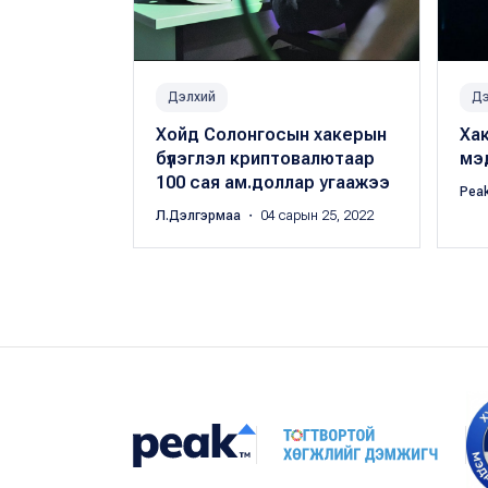
Дэлхий
Дэ
Хойд Солонгосын хакерын
Хак
бүлэглэл криптовалютаар
мэ
100 сая ам.доллар угаажээ
Pea
Л.Дэлгэрмаа
・ 04 сарын 25, 2022