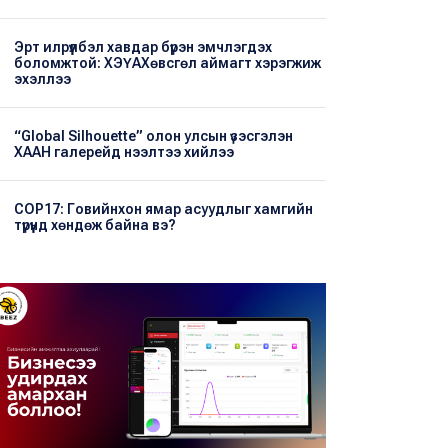
Эрт илрүүлбэл хавдар бүрэн эмчлэгдэх
боломжтой: ХЭҮА​Хөвсгөл аймагт хэрэгжиж
эхэллээ
“Global Silhouette” олон улсын үзэсгэлэн
ХААН галерейд нээлтээ хийлээ
COP17: Говийнхон ямар асуудлыг хамгийн
түрүүнд хөндөж байна вэ?