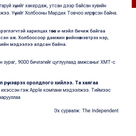
гаруй хүнийг хакердаж, утсан дээр байсан хувийн
ажээ. Үүнийг Холбооны Мөрдөх Товчоо илрүүлсэн байна.
рэглэгчтэй харилцах төвөөс и-мэйл бичиж байгаа
эн аж. Холбоосоор дамжин өөрийнхөө нэвтрэх нэр,
хувийн мэдээлээ алдсан байна.
ан зураг, 9000 бичлэгийг цуглуулаад амжсаныг ХМТ-с
л рүү нэврэх оролдлого хийлээ. Та хаягаа
а ихэссэн гэж Apple компани мэдээлжээ. Тиймээс
аарууллаа
Эх сурвалж: The Independent