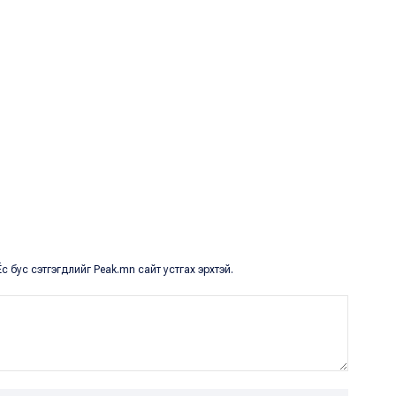
с бус сэтгэгдлийг Peak.mn сайт устгах эрхтэй.