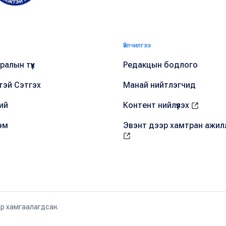
Үйлчилгээ
алын түүх
Редакцын бодлого
тэй Сэтгэх
Манай нийтлэгчид
ий
Контент нийлүүлэх
эм
Эвэнт дээр хамтран ажил
ар хамгаалагдсан.