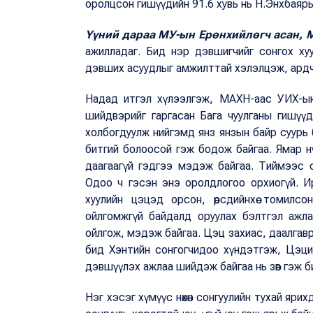
оролцсон гишүүдийн 91.6 хувь нь Н.Энхбаярыг
Үүний дараа МУ-ын Ерөнхийлөгч асан, 
ажилладаг. Бид нэр дэвшигчийг сонгох хуули
дэвших асуудлыг амжилттай хэлэлцэж, ардч
Надад итгэл хүлээлгэж, МАХН-аас УИХ-ын 
шийдвэрийг гаргасан Бага чуулганы гишүүдд
холбогдуулж нийгэмд янз янзын байр суурь 
битгий болоосой гэж бодож байгаа. Ямар н
даагаагүй гэдгээ мэдэж байгаа. Тиймээс с
Одоо ч гэсэн энэ оролдлогоо орхиогүй. И
хуулийн цэцэд орсон, өөрсдийнхөө томил
ойлгомжгүй байдалд оруулах бэлтгэл ажл
ойлгож, мэдэж байгаа. Цэц захиас, даалгавр
бид Хэнтийн сонгогчидоо хүндэтгэж, Цэци
дэвшүүлэх ажлаа шийдэж байгаа нь зөв гэж 
Нэг хэсэг хүмүүс нөхөн сонгуулийн тухай яри