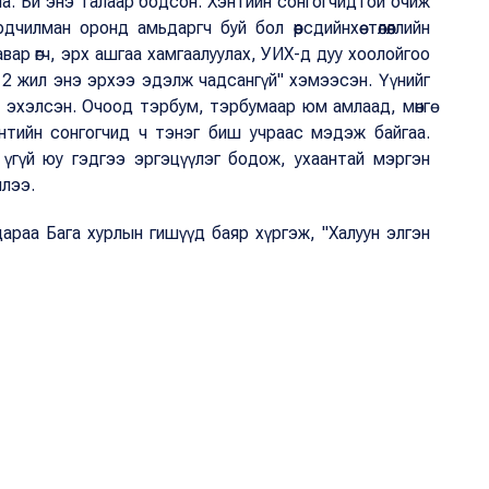
на. Би энэ талаар бодсон. Хэнтийн сонгогчидтой очиж
илман оронд амьдаргч буй бол өөрсдийнхөө төлөөллийн
вар өгч, эрх ашгаа хамгаалуулах, УИХ-д дуу хоолойгоо
Би 2 жил энэ эрхээ эдэлж чадсангүй" хэмээсэн. Үүнийг
эхэлсэн. Очоод тэрбум, тэрбумаар юм амлаад, мөнгө
нтийн сонгогчид ч тэнэг биш учраас мэдэж байгаа.
у, үгүй юу гэдгээ эргэцүүлэг бодож, ухаантай мэргэн
ллээ.
араа Бага хурлын гишүүд баяр хүргэж, "Халуун элгэн