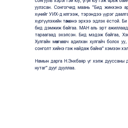
сонгууль хэрэгтэй юу, үгүй юу гэж ярьж бай
уулзсан. Сонгогчид маань "Бид жинхэнэ ардч
хүнийг УИХ-д илгээж, тэрэндээ үүрэг даалга
хүргүүлэхийн төлөө энэ эрхээ эдлэх ёстой. 
бид дэмжиж байгаа. МАН аль эрт ажиллаад 
тараагаад эхэлсэн. Бид мэдэж байгаа, Хэ
Хулгайн мөнгө авч адилхан хулгайч болох у
сонголт хийнэ гэж найдаж байна" хэмээн хэ
Намын дарга Н.Энхбаяр үг хэлж дууссаны д
нутаг" дууг дууллаа.