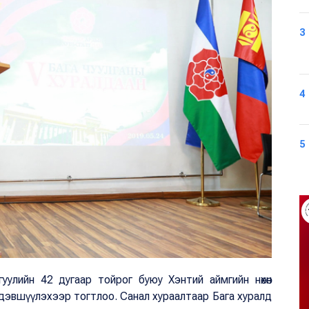
3
4
5
гуулийн 42 дугаар тойрог буюу Хэнтий аймгийн нөхөн
дэвшүүлэхээр тогтлоо. Санал хураалтаар Бага хуралд