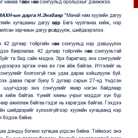
 намаа төлөөлж нөхөн сонгуульд оролцохыг дэмжжээ.
МАХН-ын дарга Н.Энхбаяр
"Манай нам хуулийн дагуу
йн хугацааны дагуу өнөөдөр Бага чуулганаа хийж, нэр
илсан зарчмын дагуу өрсөлдүүлж, шийдвэрэлээ.
42 дугаар тойргийн нөхөн сонгуульд нэр дэвшүүлэх
ээ баярлалаа. 42 дугаар тойргийн нөхөн сонгуультай
буйг та бид сайн мэднэ. Эрх баригчид энэ сонгуулийг
үүрээрээ эргэж очих вэ гэж айж байгаа. Итгэлийг нь
онгуулийг болгохгүй гэж удаа дараа хойшлуулж буй.
рэх даваа гараг буюу 5 дугаар сарын 27-нд Үндсэн
сон шүүгчдээр энэ сонгуулийг ямар нэгэн байдлаар
аа хийж байгаа. Үүнийг юмны учрыг мэддэг хүн бүр
аар ажиллаж байгаа гэдэг нь харагдаж байгаа. Гэхдээ
йн шийдвэрийг хүлээлгүйгээр хуулийн хугацаанд нэр
би бодож байна.
хдаа дэндүү богино хугацаа үлдсэн байна. Тиймээс энэ