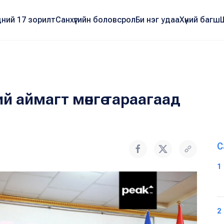
ний 17 зорилт
Санхүүгийн боловсрол
Би нэг удаа
Хүний багш
й аймагт мөнгө тараагаад
С
1
2