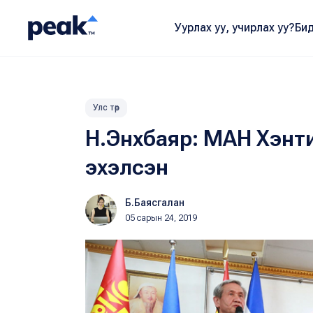
Уурлах уу, учирлах уу?
Бид
Улс төр
Н.Энхбаяр: МАН Хэнти
эхэлсэн
Б.Баясгалан
05 сарын 24, 2019