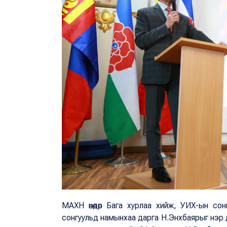
МАХН өнөөдөр Бага хурлаа хийж, УИХ-ын сон
сонгуульд намынхаа дарга Н.Энхбаярыг нэр 