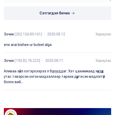
Сэтгэгдэл бичих
Зочин
[202.126.89.161] ・ 2020.08.12
Хариулах
ene arai bishee ur buteel alga
Зочин
[192.82.76.223] ・ 2020.08.11
Хариулах
Аливаа зүйл хэтэрхээрээ л бурууддаг. Хэт цахимжаад хүүхдүүд
утас тэвэрсэн хогон мэдээллээр тархиа дүүргэсэн мэдлэггүй
болох вий...