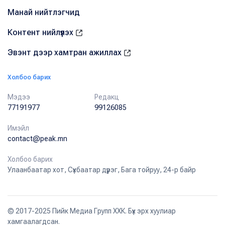
Манай нийтлэгчид
Контент нийлүүлэх
Эвэнт дээр хамтран ажиллах
Холбоо барих
Мэдээ
Редакц
77191977
99126085
Имэйл
contact@peak.mn
Холбоо барих
Улаанбаатар хот, Сүхбаатар дүүрэг, Бага тойруу, 24-р байр
© 2017-2025 Пийк Медиа Групп ХХК. Бүх эрх хуулиар
хамгаалагдсан.