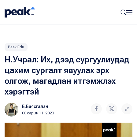
Peak Edu
Н.Учрал: Их, дээд сургуулиудад
цахим сургалт явуулах эрх
олгож, магадлан итгэмжлэх
хэрэгтэй
Б.Баясгалан
08 сарын 11, 2020