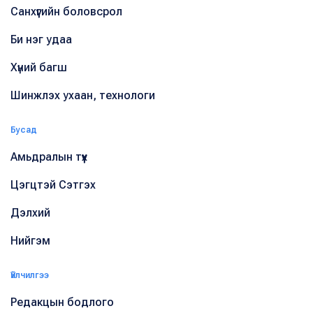
Санхүүгийн боловсрол
Би нэг удаа
Хүний багш
Шинжлэх ухаан, технологи
Бусад
Амьдралын түүх
Цэгцтэй Сэтгэх
Дэлхий
Нийгэм
Үйлчилгээ
Редакцын бодлого