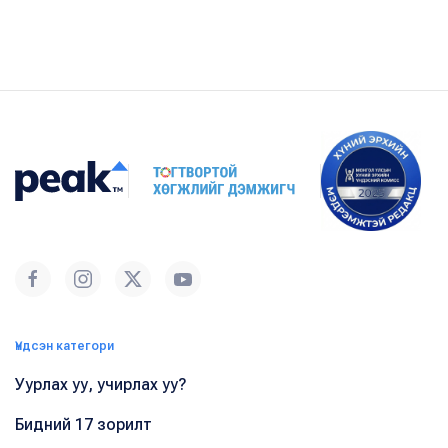
Үндсэн категори
Уурлах уу, учирлах уу?
Бидний 17 зорилт