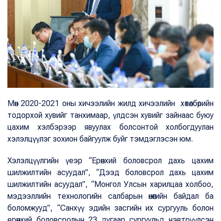
Мөн 2020-2021 оны хичээлийн жилд хичээлийн хөтөлбөрийн
тодорхой хувийг танхимаар, үлдсэн хувийг зайнаас буюу
цахим хэлбэрээр явуулах болсонтой холбогдуулан
хэлэлцүүлэг зохион байгуулж буйг тэмдэглэсэн юм.
Хэлэлцүүлгийн үеэр “Ерөнхий боловсрол дахь цахим
шилжилтийн асуудал”, “Дээд боловсрол дахь цахим
шилжилтийн асуудал”, “Монгол Улсын харилцаа холбоо,
мэдээллийн технологийн салбарын өнөөгийн байдал ба
боломжууд”, “Санхүү эдийн засгийн их сургууль болон
ерөнхий боловсролын 23 дугаар сургуульд нэвтрүүлсэн