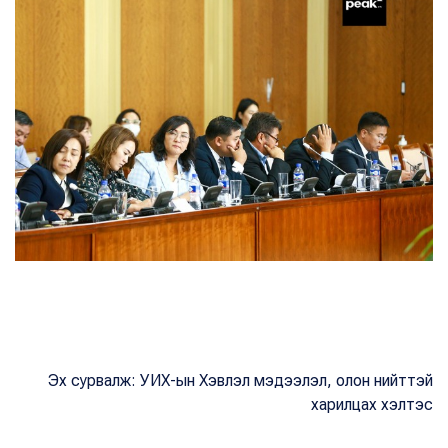
Эх сурвалж: УИХ-ын Хэвлэл мэдээлэл, олон нийттэй
харилцах хэлтэс