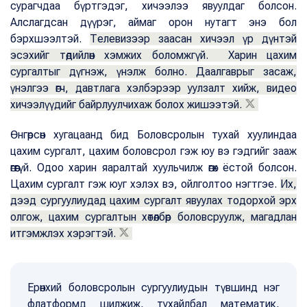
сурагчдаа бүртгэдэг, хичээлээ явуулдаг болсон.
Алслагдсан дүүрэг, аймаг орон нутагт энэ бол
бэрхшээлтэй.
Телевизээр заасан хичээл үр дүнтэй
эсэхийг төдийлөн хэмжих боломжгүй. Харин цахим
сургалтыг дүгнэж, үнэлж болно. Даалгаврыг засаж,
үнэлгээ өгч, давтлага хэлбэрээр уулзалт хийж, видео
хичээлүүдийг байрлуулчихаж болох жишээтэй.
Өнгөрсөн хугацаанд бид Боловсролын тухай хуулиндаа
цахим сургалт, цахим боловсрол гэж юу вэ гэдгийг зааж
өгөөгүй. Одоо харин яаралтай хуульчилж өгөх ёстой болсон.
Цахим сургалт гэж юуг хэлэх вэ, ойлголтоо нэгтгэе.
Их,
дээд сургуулиудад цахим сургалт явуулах тодорхой эрх
олгож, цахим сургалтын хөтөлбөр боловсруулж, магадлан
итгэмжлэх хэрэгтэй.
Ерөнхий боловсролын сургуулиудын түвшинд нэг
флатформд шилжиж, тухайлбал математик,