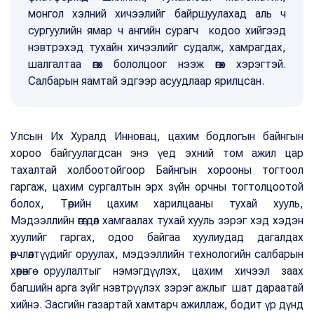
монгол хэлний хичээлийг байршуулахад аль ч
сургуулийн ямар ч ангийн сурагч кодоо хийгээд
нэвтрэхэд тухайн хичээлийг судалж, хамрагдах,
шалгалтаа өгөх бололцоог нээж өгөх хэрэгтэй.
Салбарын яамтай эдгээр асуудлаар ярилцсан.
Улсын Их Хуралд Инновац, цахим бодлогын байнгын
хороо байгуулагдсан энэ үед эхний том ажил цар
тахалтай холбоотойгоор Байнгын хорооны тогтоол
гаргаж, цахим сургалтын эрх зүйн орчны тогтолцоотой
болох, Төрийн цахим харилцааны тухай хууль,
Мэдээллийн өгөгдөл хамгаалах тухай хууль зэрэг хэд хэдэн
хуулийг гаргах, одоо байгаа хуулиудад дагалдах
өөрчлөлтүүдийг оруулах, мэдээллийн технологийн салбарын
хөрөнгө оруулалтыг нэмэгдүүлэх, цахим хичээл заах
багшийн арга зүйг нэвтрүүлэх зэрэг ажлыг шат дараатай
хийнэ. Засгийн газартай хамтарч ажиллаж, бодит үр дүнд