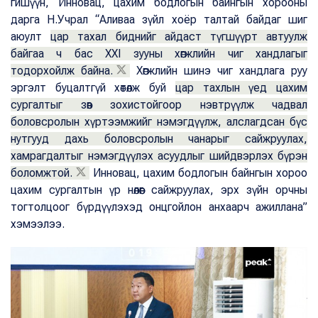
гишүүн, Инновац, цахим бодлогын байнгын хорооны
дарга Н.Учрал “Аливаа зүйл хоёр талтай байдаг шиг
аюулт
цар тахал биднийг айдаст түгшүүрт автуулж
байгаа ч бас XXI зууны хөгжлийн чиг хандлагыг
тодорхойлж байна.
Хөгжлийн шинэ чиг хандлага руу
эргэлт буцалтгүй хөтөлж буй
цар тахлын үед цахим
сургалтыг зөв зохистойгоор нэвтрүүлж чадвал
боловсролын хүртээмжийг нэмэгдүүлж, алслагдсан бүс
нутгууд дахь боловсролын чанарыг сайжруулах,
хамрагдалтыг нэмэгдүүлэх асуудлыг шийдвэрлэх бүрэн
боломжтой.
Инновац, цахим бодлогын байнгын хороо
цахим сургалтын үр нөлөөг сайжруулах, эрх зүйн орчны
тогтолцоог бүрдүүлэхэд онцгойлон анхаарч ажиллана”
хэмээлээ.