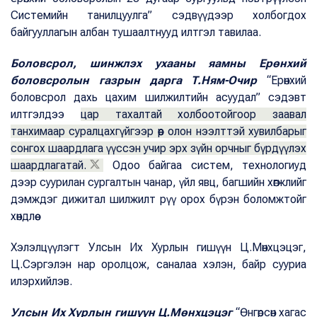
Системийн танилцуулга” сэдвүүдээр холбогдох
байгууллагын албан тушаалтнууд илтгэл тавилаа.
Боловсрол, шинжлэх ухааны яамны Ерөнхий
боловсролын газрын дарга Т.Ням-Очир
“Ерөнхий
боловсрол дахь цахим шилжилтийн асуудал” сэдэвт
илтгэлдээ
цар тахалтай холбоотойгоор заавал
танхимаар суралцахгүйгээр өөр олон нээлттэй хувилбарыг
сонгох шаардлага үүссэн учир эрх зүйн орчныг бүрдүүлэх
шаардлагатай.
Одоо байгаа систем, технологиуд
дээр суурилан сургалтын чанар, үйл явц, багшийн хөгжлийг
дэмждэг дижитал шилжилт рүү орох бүрэн боломжтойг
хөндлөө.
Хэлэлцүүлэгт Улсын Их Хурлын гишүүн Ц.Мөнхцэцэг,
Ц.Сэргэлэн нар оролцож, саналаа хэлэн, байр сууриа
илэрхийлэв.
Улсын Их Хурлын гишүүн Ц.Мөнхцэцэг
“Өнгөрсөн хагас