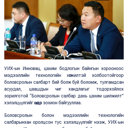
УИХ-ын Инновац, цахим бодлогын байнгын хорооноос
мэдээллийн технологийн хөгжилтэй холбоотойгоор
боловсролын салбарт бий болж буй боломж, тулгамдсан
асуудал, цаашдын чиг хандлагыг тодорхойлох
зорилготой “Боловсролын салбар дахь цахим шилжилт”
хэлэлцүүлгийг өнөөдөр зохион байгууллаа.
Боловсролын болон мэдээллийн технологийн
салбарынхан оролцсон тус хэлэлцүүлгийг нээж, УИХ-ын