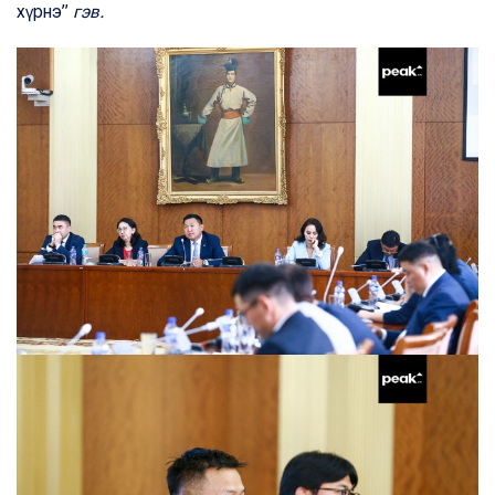
хүрнэ”
гэв.