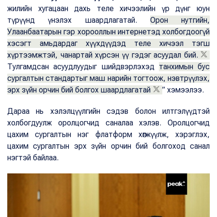
жилийн хугацаан дахь теле хичээлийн үр дүнг юун
түрүүнд үнэлэх шаардлагатай.
Орон нутгийн,
Улаанбаатарын гэр хорооллын интернетэд холбогдоогүй
хэсэгт амьдардаг хүүхдүүдэд теле хичээл тэгш
хүртээмжтэй, чанартай хүрсэн үү гэдэг асуудал бий.
Тулгамдсан асуудлуудыг шийдвэрлэхэд
танхимын бус
сургалтын стандартыг маш нарийн тогтоож, нэвтрүүлэх,
эрх зүйн орчин бий болгох шаардлагатай
” хэмээлээ.
Дараа нь хэлэлцүүлгийн сэдэв болон илтгэлүүдтэй
холбогдуулж оролцогчид саналаа хэлэв. Оролцогчид
цахим сургалтын нэг флатформ хөгжүүлж, хэрэглэх,
цахим сургалтын эрх зүйн орчин бий болгоход санал
нэгтэй байлаа.