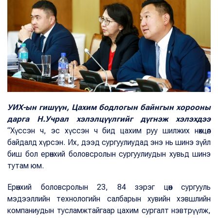
УИХ-ын гишүүн, Цахим бодлогын байнгын хорооны
дарга Н.Учрал хэлэлцүүлгийг дүгнэж хэлэхдээ
“Хүссэн ч, эс хүссэн ч бид цахим руу шилжих нөхцөл
байдалд хүрсэн. Их, дээд сургуулиудад энэ нь шинэ зүйл
биш бол ерөнхий боловсролын сургуулиудын хувьд шинэ
тутам юм.
Ерөнхий боловсролын 23, 84 зэрэг цөөн сургууль
мэдээллийн технологийн салбарын хувийн хэвшлийн
компаниудын тусламжтайгаар цахим сургалт нэвтрүүлж,