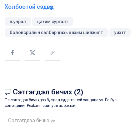
Холбоотой сэдвүүд
н.учрал
цахим сургалт
боловсролын салбар дахь цахим шилжилт
уихтг
Сэтгэгдэл бичих (2)
Та сэтгэгдэл бичихдээ бусдад хүндэтгэлтэй хандана уу. Ёс бус
сэтгэгдлийг Peak.mn сайт устгах эрхтэй.