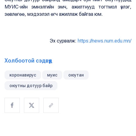
МУИС-ийн эмнэлгийн эмч, ажилтнууд тогтмол үзлэг,
зөвлөгөө, мэдээлэл өгч ажиллаж байгаа юм.
Эх сурвалж:
https://news.num.edu.mn/
Холбоотой сэдвүүд
коронавирус
муис
оюутан
оюутны дотуур байр