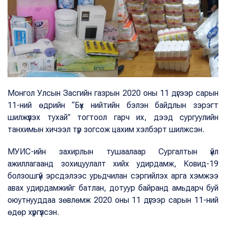
Монгол Улсын Засгийн газрын 2020 оны 11 дүгээр сарын
11-ний өдрийн “Бүх нийтийн бэлэн байдлын зэрэгт
шилжүүлэх тухай” тогтоол гарч их, дээд сургуулийн
танхимын хичээл түр зогсож цахим хэлбэрт шилжсэн.
МУИС-ийн захирлын тушаалаар Сургалтын үйл
ажиллагаанд зохицуулалт хийх удирдамж, Ковид-19
болзошгүй эрсдэлээс урьдчилан сэргийлэх арга хэмжээ
авах удирдамжийг батлан, дотуур байранд амьдарч буй
оюутнууддаа зөвлөмж 2020 оны 11 дүгээр сарын 11-ний
өдөр хүргүүлсэн.