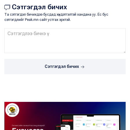
Сэтгэгдэл бичих
Та сэтгэгдэл бичихдээ бусдад хүндэтгэлтэй хандана уу. Ёс бус
сэтгэгдлийг Peak.mn сайт устгах эрхтэй.
Сэтгэгдэл бичих