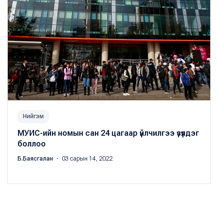
Нийгэм
МУИС-ийн номын сан 24 цагаар үйлчилгээ үзүүлдэг
боллоо
Б.Баясгалан
・ 03 сарын 14, 2022