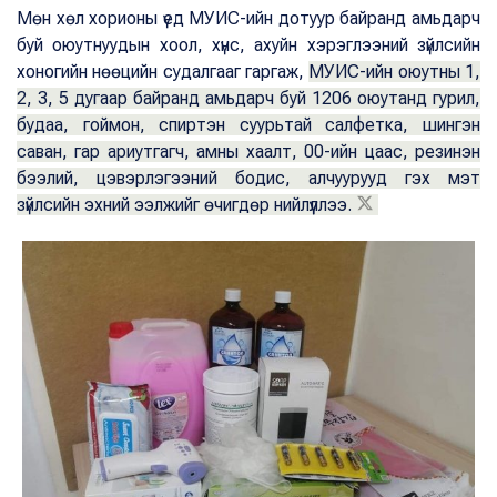
Мөн хөл хорионы үед МУИС-ийн дотуур байранд амьдарч
буй оюутнуудын хоол, хүнс, ахуйн хэрэглээний зүйлсийн
хоногийн нөөцийн судалгааг гаргаж,
МУИС-ийн оюутны 1,
2, 3, 5 дугаар байранд амьдарч буй 1206 оюутанд гурил,
будаа, гоймон, спиртэн суурьтай салфетка, шингэн
саван, гар ариутгагч, амны хаалт, 00-ийн цаас, резинэн
бээлий, цэвэрлэгээний бодис, алчуурууд гэх мэт
зүйлсийн эхний ээлжийг өчигдөр нийлүүллээ.