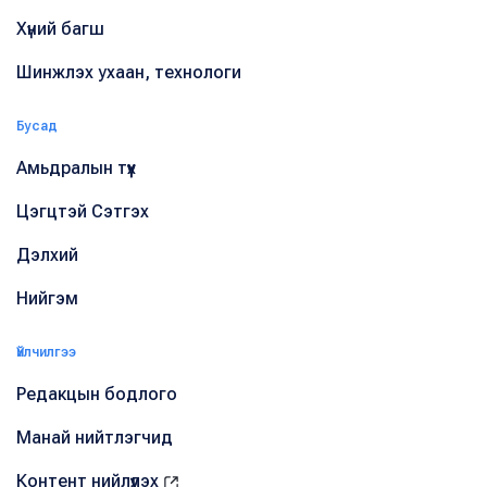
Хүний багш
Шинжлэх ухаан, технологи
Бусад
Амьдралын түүх
Цэгцтэй Сэтгэх
Дэлхий
Нийгэм
Үйлчилгээ
Редакцын бодлого
Манай нийтлэгчид
Контент нийлүүлэх