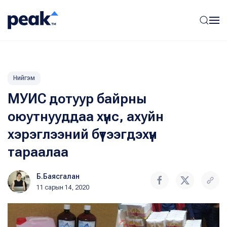
Нийгэм
МУИС дотуур байрны
оюутнууддаа хүнс, ахуйн
хэрэглээний бүтээгдэхүүн
тараалаа
Б.Баясгалан
11 сарын 14, 2020