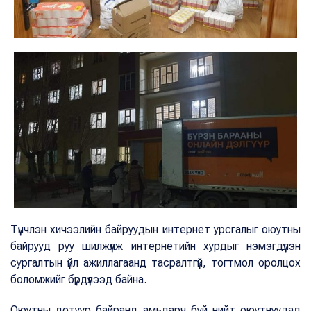
Түүнчлэн хичээлийн байруудын интернет урсгалыг оюутны
байрууд руу шилжүүлж интернетийн хурдыг нэмэгдүүлэн
сургалтын үйл ажиллагаанд тасралтгүй, тогтмол оролцох
боломжийг бүрдүүлээд байна.
Оюутны дотуур байранд амьдарч буй нийт оюутнуудад