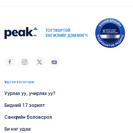
Үндсэн категори
Уурлах уу, учирлах уу?
Бидний 17 зорилт
Санхүүгийн боловсрол
Би нэг удаа