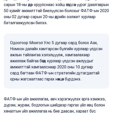
сарын 18-ны өдөр оруулснаас хойш өгөгдсөн үүрэг даалгаврын
50 хувийг амжилттай биелүүлсэн болохыг ФАТФ-ын 2020
оны 02 дугаар сарын 20-ны өдрийн ээлжит хурлаар
баталгаажуулсан билээ.
Одоогоор Монгол Улс 5 дугаар сард болох Ази,
Номхон далайн хамтарсан бүлгийн хурлаар үлдсэн
ажлын тайлангаа хэлэлцүүлж, хамгаалахаар
ажиллаж байгаа бөгөөд хурлаар үлдсэн ажлуудыг
амжилттай хамгаалснаар 2020 оны 10 дугаар
сард багтаан ФАТФ-ын стратегийн дутагдалтай
орны жагсаалтаас гарах нөхцөл бүрдэнэ.
ФАТФ-ын үйл ажиллагаа, авч хэрэгжүүлэх арга хэмжээ,
дүрэм, журам, бодлогын шийдвэр гаргах үйл явц болон
хяналтын үйл ажиллагаа нь бие даасан, хараат бус