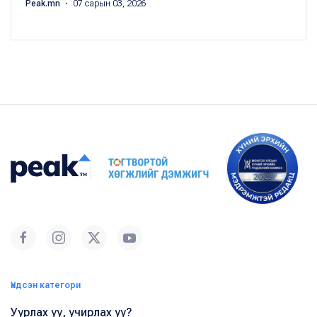
Peak.mn
・ 07 сарын 03, 2026
Үндсэн категори
Уурлах уу, учирлах уу?