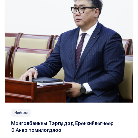
Нийгэм
Монголбанкны Тэргүүн дэд Ерөнхийлөгчөөр
Э.Анар томилогдлоо