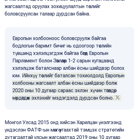
жагсаалтад оруулах зохицуулалтын төслийг
боловсруулсан талаар дурдсан байна.
Европын холбооноос боловсруулж байгаа
бодлогын баримт бичиг нь одоогоор төслийн
түвшинд хэлэлцэгдэж байгаа бөгөөд Европын
Парламент болон Зөвлөлөөр 1-2 сарын хугацаанд
хэлэлцэж баталснаар албан ёсны шийдвэр болох
юм.
Ийнхүү төслийг баталсан тохиолдолд Европын
холбооны жагсаалт албан ёсны шийдвэр болж
2020 оны 10 дугаар сараас эхлэн хүчин төгөлдөр
мөрдөгдөж эхлэхийг мэдэгдэлд дурдсан болно.
Монгол Улсад 2015 онд хийсэн Харилцан үнэлгээнд
үндэслэн ФАТФ-ын мөнгө угаахтай тэмцэх стратегийн
дутагдалтай улсын жагсаалтад 2019 оны 10 дугаар