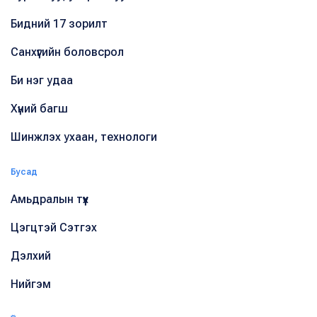
Бидний 17 зорилт
Санхүүгийн боловсрол
Би нэг удаа
Хүний багш
Шинжлэх ухаан, технологи
Бусад
Амьдралын түүх
Цэгцтэй Сэтгэх
Дэлхий
Нийгэм