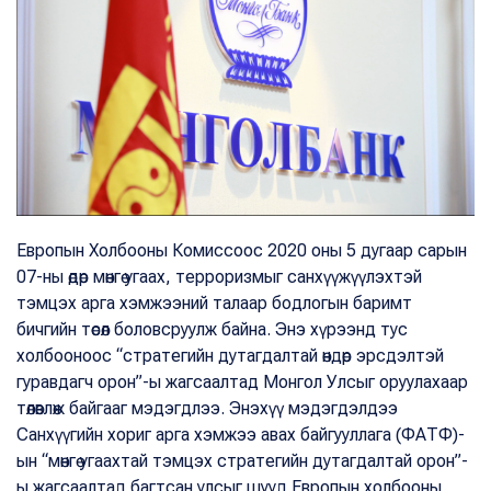
Европын Холбооны Комиссоос 2020 оны 5 дугаар сарын
07-ны өдөр мөнгө угаах, терроризмыг санхүүжүүлэхтэй
тэмцэх арга хэмжээний талаар бодлогын баримт
бичгийн төсөл боловсруулж байна. Энэ хүрээнд тус
холбооноос “стратегийн дутагдалтай өндөр эрсдэлтэй
гуравдагч орон”-ы жагсаалтад Монгол Улсыг оруулахаар
төлөвлөж байгааг мэдэгдлээ. Энэхүү мэдэгдэлдээ
Санхүүгийн хориг арга хэмжээ авах байгууллага (ФАТФ)-
ын “мөнгө угаахтай тэмцэх стратегийн дутагдалтай орон”-
ы жагсаалтад багтсан улсыг шууд Европын холбооны