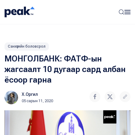
Санхүүгийн боловсрол
МОНГОЛБАНК: ФАТФ-ын
жагсаалт 10 дугаар сард албан
ёсоор гарна
Х.Оргил
05 сарын 11, 2020