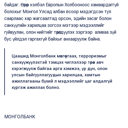
байдаг. Өөрөөр хэлбэл Европын Холбооноос хамаардаггүй
болохыг Монгол Улсад албан ёсоор мэдэгдсэн тул
саарлаас хар жагсаалтад орсон, эдийн засаг болон
санхүүгийн харилцаа зогсох мэтээр мэдээллийг
гуйвуулан, олон нийтийг төөрөгдүүлэх зэргээр аливаа зүй
бус үйлдэл гаргахгүй байхыг анхааруулж байна.
Цаашид Монголбанк мөнгө угаах, терроризмыг
санхүүжүүлэхтэй тэмцэх чиглэлээр төрөөс авч
хэрэгжүүлж байгаа арга хэмжээ, үр дүн, олон
улсын байгууллагуудын харилцаа, хамтын
ажиллагааны бүхий л мэдээллийг цаг алдалгүй
хүргэж ажиллах болно.
МОНГОЛБАНК