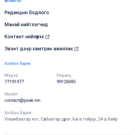
Үйлчилгээ
Редакцын бодлого
Манай нийтлэгчид
Контент нийлүүлэх
Эвэнт дээр хамтран ажиллах
Холбоо барих
Мэдээ
Редакц
77191977
99126085
Имэйл
contact@peak.mn
Холбоо барих
Улаанбаатар хот, Сүхбаатар дүүрэг, Бага тойруу, 24-р байр