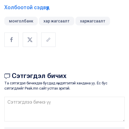
Холбоотой сэдвүүд
монголбанк
хар жагсаалт
харжагсаалт
Сэтгэгдэл бичих
Та сэтгэгдэл бичихдээ бусдад хүндэтгэлтэй хандана уу. Ёс бус
сэтгэгдлийг Peak.mn сайт устгах эрхтэй.