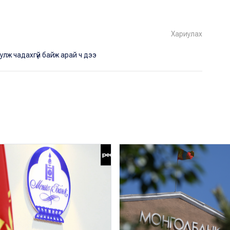
Хариулах
улж чадахгүй байж арай ч дээ