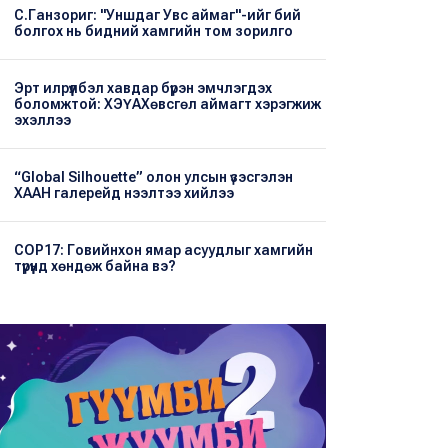
С.Ганзориг: "Уншдаг Увс аймаг"-ийг бий
болгох нь бидний хамгийн том зорилго
Эрт илрүүлбэл хавдар бүрэн эмчлэгдэх
боломжтой: ХЭҮА​Хөвсгөл аймагт хэрэгжиж
эхэллээ
“Global Silhouette” олон улсын үзэсгэлэн
ХААН галерейд нээлтээ хийлээ
COP17: Говийнхон ямар асуудлыг хамгийн
түрүүнд хөндөж байна вэ?