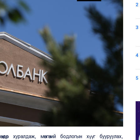
2
3
4
5
өөдөр хуралдаж, мөнгөний бодлогын хүүг бууруулах,