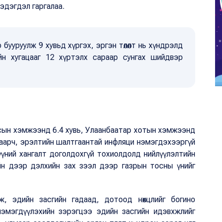
мэдэгдэл гаргалаа.
 бууруулж 9 хувьд хүргэх, эргэн төлөлт нь хүндрэлд
йн хугацааг 12 хүртэлх сараар сунгах шийдвэр
лсын хэмжээнд 6.4 хувь, Улаанбаатар хотын хэмжээнд
д саарч, эрэлтийн шалтгаантай инфляци нэмэгдэхээргүй
үний хангалт доголдохгүй тохиолдолд нийлүүлэлтийн
йн дээр дэлхийн зах зээл дээр газрын тосны үнийг
, эдийн засгийн гадаад, дотоод нөхцлийг богино
 нэмэгдүүлэхийн зэрэгцээ эдийн засгийн идэвхжлийг