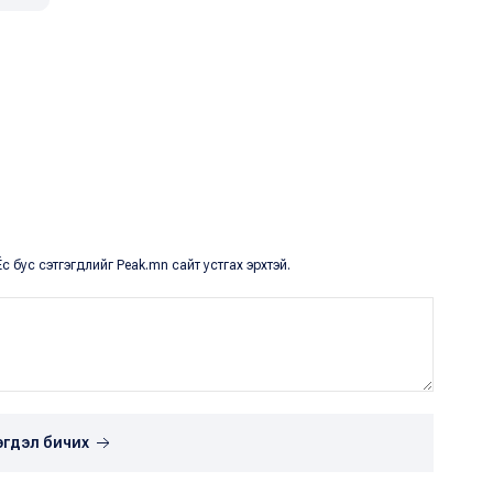
с бус сэтгэгдлийг Peak.mn сайт устгах эрхтэй.
эгдэл бичих