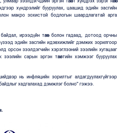
 улмаар зээлдэгчдийн эргэн төлөлт хүндрэх зэрэг нөлөөг
эдгээр хүндрэлийг бууруулах, цаашид эдийн засгийн
болон макро зохистой бодлогын шаардлагатай арга
йн байдал, ирээдүйн төлөв болон гадаад, дотоод орчны
 үзээд эдийн засгийн идэвхижлийг дэмжих зорилгоор
элд орсон зээлдэгчийн хэрэглээний зээлийн хугацааг
ж зээлийн сарын эргэн төлөлтийн хэмжээг бууруулах
шийдвэр нь инфляцийн зорилтыг алдагдуулахгүйгээр
 байдлыг хадгалахад дэмжлэг болно" гэжээ.
а.