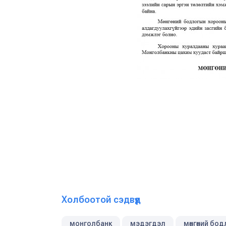
Холбоотой сэдвүүд
монголбанк
мэдэгдэл
мөнгөний бо