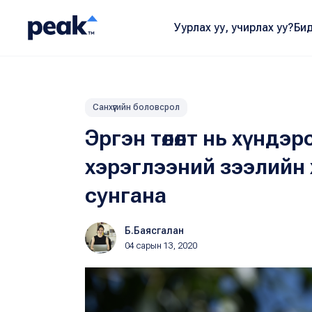
Уурлах уу, учирлах уу?
Бид
Санхүүгийн боловсрол
Эргэн төлөлт нь хүндэ
хэрэглээний зээлийн 
сунгана
Б.Баясгалан
04 сарын 13, 2020