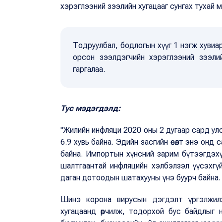
хэрэглээний зээлийн хугацааг сунгах тухай 
Тодруулбал, бодлогын хүүг 1 нэгж хувиар
орсон зээлдэгчийн хэрэглээний зээли
гаргалаа.
Тус мэдэгдэлд:
"Жилийн инфляци 2020 оны 2 дугаар сард у
6.9 хувь байна. Эдийн засгийн өсөлт энэ он
байна. Импортын хүнсний зарим бүтээгдэхү
шалтгаантай инфляцийн хэлбэлзэл үүсэхгү
даган дотоодын шатахууны үнэ буурч байна.
Шинэ корона вирусын дэгдэлт үргэлжилж
хугацаанд өөрчилж, тодорхой бус байдлыг