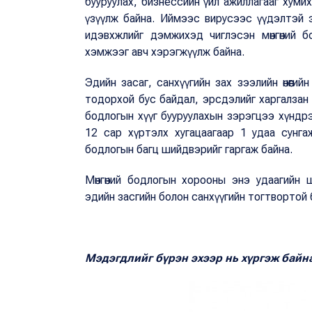
бууруулах, бизнессийн үйл ажиллагааг хумих,
үзүүлж байна. Иймээс вирусээс үүдэлтэй 
идэвхжлийг дэмжихэд чиглэсэн мөнгөний 
хэмжээг авч хэрэгжүүлж байна.
Эдийн засаг, санхүүгийн зах зээлийн өнөөги
тодорхой бус байдал, эрсдэлийг харгалзан
бодлогын хүүг бууруулахын зэрэгцээ хүндр
12 сар хүртэлх хугацаагаар 1 удаа сунга
бодлогын багц шийдвэрийг гаргаж байна.
Мөнгөний бодлогын хорооны энэ удаагийн 
эдийн засгийн болон санхүүгийн тогтвортой
Мэдэгдлийг бүрэн эхээр нь хүргэж байн