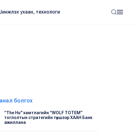
Шинжлэх ухаан, технологи
анал болгох
“The Hu" хамтлагийн “WOLF TOTEM”
тоглолтын стратегийн түншээр ХААН Банк
ажиллана