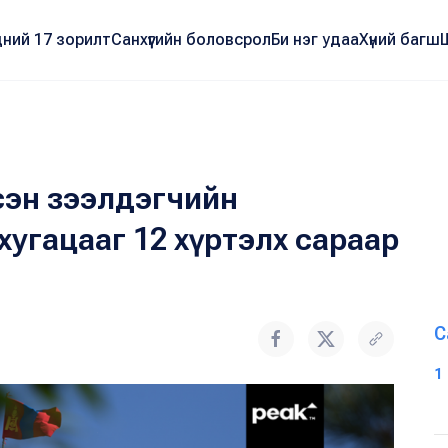
ний 17 зорилт
Санхүүгийн боловсрол
Би нэг удаа
Хүний багш
рсэн зээлдэгчийн
хугацааг 12 хүртэлх сараар
С
1