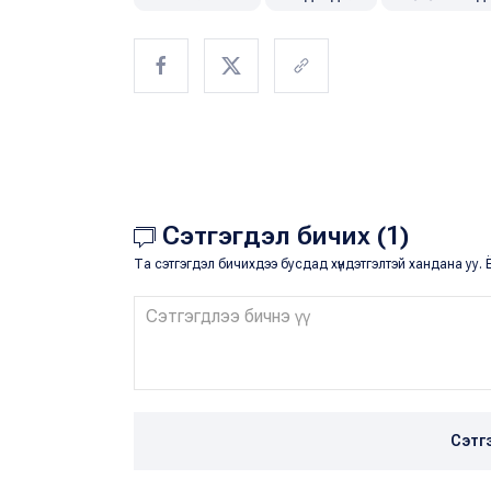
Сэтгэгдэл бичих (1)
Та сэтгэгдэл бичихдээ бусдад хүндэтгэлтэй хандана уу. Ё
Сэтг