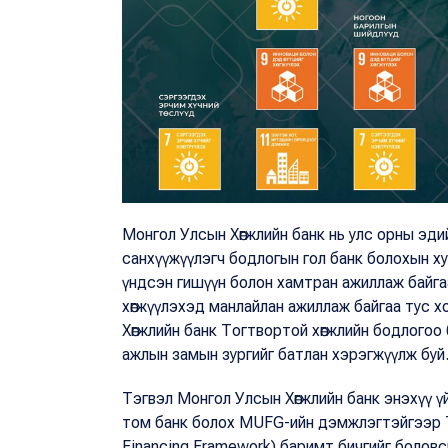
Монгол Улсын Хөгжлийн банк нь улс орны эдийн
санхүүжүүлэгч бодлогын гол банк болохын х
үндсэн гишүүн болон хамтран ажиллаж байга
хөгжүүлэхэд манлайлан ажиллаж байгаа тус 
Хөгжлийн банк Тогтвортой хөгжлийн бодлогоо
ажлын замын зургийг батлан хэрэгжүүлж буй
Тэгвэл Монгол Улсын Хөгжлийн банк энэхүү үй
том банк болох MUFG-ийн дэмжлэгтэйгээр То
Financing Framework) баримт бичгийг боловс