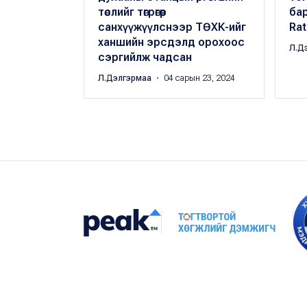
төслийг төгрөгөөр
бар
санхүүжүүлснээр ТӨХК-ийг
Rat
ханшийн эрсдэлд орохоос
Л.Д
сэргийлж чадсан
Л.Дэлгэрмаа
・ 04 сарын 23, 2024