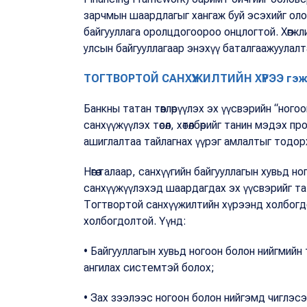
зарчмын шаардлагыг хангаж буй эсэхийг олон
байгууллага оролцдогоороо онцлогтой. Хөгжли
улсын байгууллагаар энэхүү баталгаажуулалт
ТОГТВОРТОЙ САНХҮҮЖИЛТИЙН ХҮРЭЭ гэж
Банкны татан төвлөрүүлэх эх үүсвэрийн “ног
санхүүжүүлэх төсөл, хөтөлбөрийг танин мэдэх пр
ашиглалтаа тайлагнах үүрэг амлалтыг тодор
Нөгөө талаар, санхүүгийн байгууллагын хувьд ног
санхүүжүүлэхэд шаардагдах эх үүсвэрийг та
Тогтвортой санхүүжилтийн хүрээнд холбогдо
холбогдолтой. Үүнд:
• Байгууллагын хувьд ногоон болон нийгмийн т
ангилах системтэй болох;
• Зах зээлээс ногоон болон нийгэмд чиглэсэн т