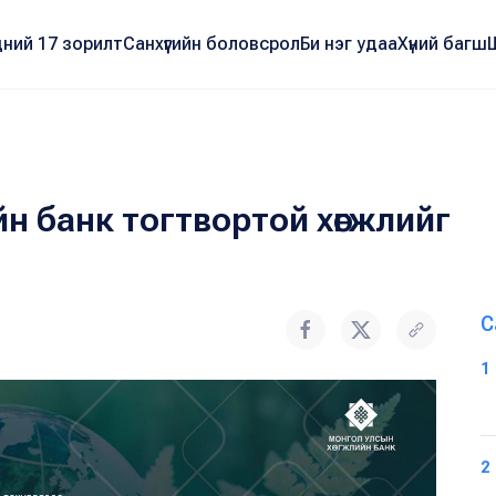
ний 17 зорилт
Санхүүгийн боловсрол
Би нэг удаа
Хүний багш
н банк тогтвортой хөгжлийг
С
1
2