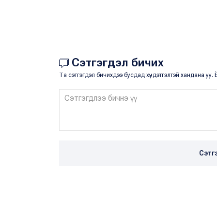
Сэтгэгдэл бичих
Та сэтгэгдэл бичихдээ бусдад хүндэтгэлтэй хандана уу. Ё
Сэтг