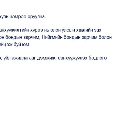
хувь нэмрээ оруулна.
нхүүжилтийн хүрээ нь олон улсын хөрөнгийн зах
оон бондын зарчим, Нийгмийн бондын зарчим болон
ийцэж буй юм.
бөр, үйл ажиллагааг дэмжиж, санхүүжүүлэх бодлого