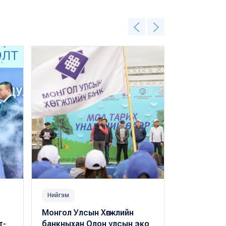
Нийгэм
Санхүүгийн б
Монгол Улсын Хөгжлийн
Хөгжлийн б
т-
банкныхан Олон улсын эко
хөрөнгийн з