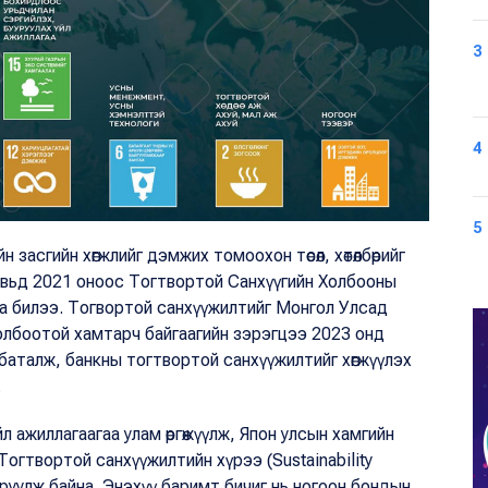
3
4
5
 засгийн хөгжлийг дэмжих томоохон төсөл, хөтөлбөрийг
увьд 2021 оноос Тогтвортой Санхүүгийн Холбооны
а билээ. Тогвортой санхүүжилтийг Монгол Улсад
холбоотой хамтарч байгаагийн зэрэгцээ 2023 онд
 баталж, банкны тогтвортой санхүүжилтийг хөгжүүлэх
.
л ажиллагаагаа улам өргөжүүлж, Япон улсын хамгийн
гтвортой санхүүжилтийн хүрээ (Sustainability
руулж байна. Энэхүү баримт бичиг нь ногоон бондын