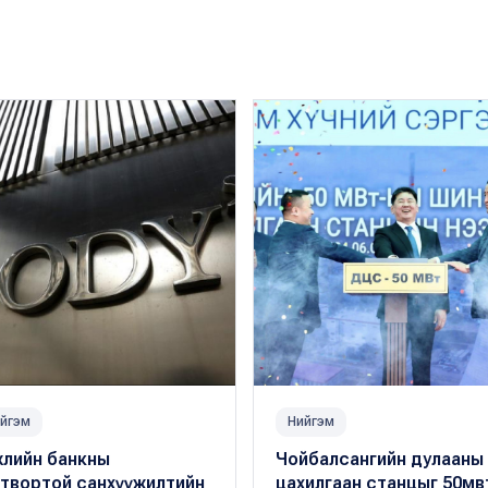
йгэм
Нийгэм
жлийн банкны
Чойбалсангийн дулааны
гтвортой санхүүжилтийн
цахилгаан станцыг 50мв