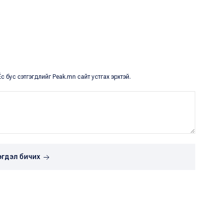
с бус сэтгэгдлийг Peak.mn сайт устгах эрхтэй.
эгдэл бичих