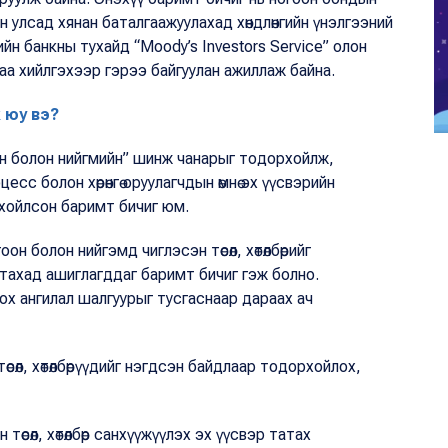
 улсад хянан баталгаажуулахад хөндлөнгийн үнэлгээний
йн банкны тухайд “Moody’s Investors Service” олон
аа хийлгэхээр гэрээ байгуулан ажиллаж байна.
 юу вэ?
оон болон нийгмийн” шинж чанарыг тодорхойлж,
оцесс болон хөрөнгө оруулагчдын өмнө эх үүсвэрийн
хойлсон баримт бичиг юм.
оон болон нийгэмд чиглэсэн төсөл, хөтөлбөрийг
тахад ашиглагддаг баримт бичиг гэж болно.
х ангилал шалгуурыг тусгаснаар дараах ач
өсөл, хөтөлбөрүүдийг нэгдсэн байдлаар тодорхойлох,
өсөл, хөтөлбөр санхүүжүүлэх эх үүсвэр татах