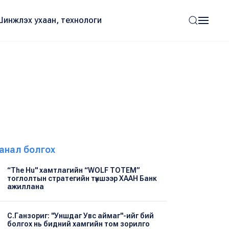
Шинжлэх ухаан, технологи
анал болгох
“The Hu" хамтлагийн “WOLF TOTEM”
тоглолтын стратегийн түншээр ХААН Банк
ажиллана
С.Ганзориг: "Уншдаг Увс аймаг"-ийг бий
болгох нь бидний хамгийн том зорилго