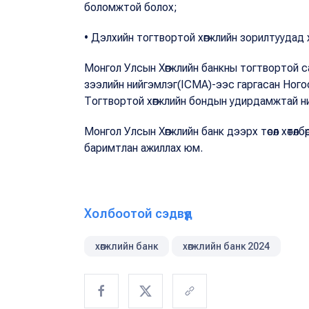
боломжтой болох;
• Дэлхийн тогтвортой хөгжлийн зорилтуудад 
Монгол Улсын Хөгжлийн банкны тогтвортой са
зээлийн нийгэмлэг(ICMA)-ээс гаргасан Ног
Тогтвортой хөгжлийн бондын удирдамжтай н
Монгол Улсын Хөгжлийн банк дээрх төсөл хөтөл
баримтлан ажиллах юм.
Холбоотой сэдвүүд
хөгжлийн банк
хөгжлийн банк 2024