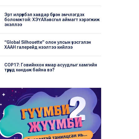
Эрт илрүүлбэл хавдар бүрэн эмчлэгдэх
боломжтой: ХЭҮА​Хөвсгөл аймагт хэрэгжиж
эхэллээ
“Global Silhouette” олон улсын үзэсгэлэн
ХААН галерейд нээлтээ хийлээ
COP17: Говийнхон ямар асуудлыг хамгийн
түрүүнд хөндөж байна вэ?