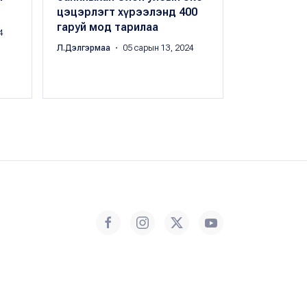
цэцэрлэгт хүрээлэнд 400
ам доллар
гаруй мод тарилаа
арилжаала
4
Л.Дэлгэрмаа
・ 05 сарын 13, 2024
Х.Оргил
・ 10 с