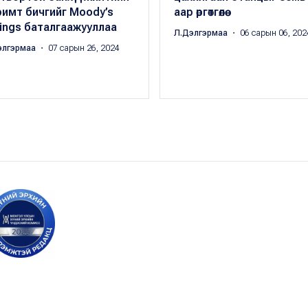
имт бичгийг Moody’s
аар өргөтгөлөө
ings баталгаажууллаа
Л.Дэлгэрмаа
・ 06 сарын 06, 202
элгэрмаа
・ 07 сарын 26, 2024