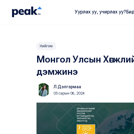
Уурлах уу, учирлах уу?
Бид
Нийгэм
Монгол Улсын Хөгжлий
дэмжинэ
Л.Дэлгэрмаа
05 сарын 06, 2024