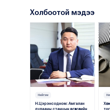
Холбоотой мэдээ
Нийгэм
Ни
Н.Цэрэнсодном: Амгалан
Хөг
дулааны станцын өргөтгөлийн
то