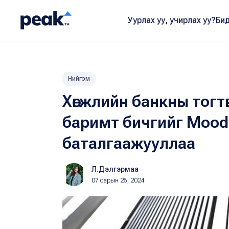
Уурлах уу, учирлах уу?
Бид
Нийгэм
Хөгжлийн банкны тог
баримт бичгийг Moody
баталгаажууллаа
Л.Дэлгэрмаа
07 сарын 26, 2024