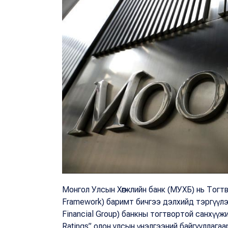
Монгол Улсын Хөгжлийн банк (МУХБ) нь Тогтво
Framework) баримт бичгээ дэлхийд тэргүүлэг
Financial Group) банкны тогтвортой санхүүжи
Ratings” олон улсын үнэлгээний байгууллага