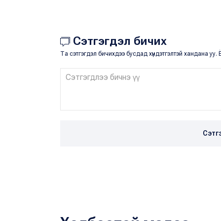
Сэтгэгдэл бичих
Та сэтгэгдэл бичихдээ бусдад хүндэтгэлтэй хандана уу. Ё
Сэтг