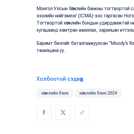
Монгол Улсын Хөгжлийн банкны тогтвортой са
зээлийн нийгэмлэг (ICMA)-ээс гаргасан Ног
Тогтвортой хөгжлийн бондын удирдамжтай ний
хугацаанд хамтран ажиллах, харилцан итгэлц
Баримт бичгийг баталгаажуулсан “Moody’s Ra
танилцана уу.
Холбоотой сэдвүүд
хөгжлийн банк
хөгжлийн банк 2024