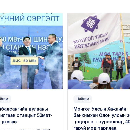
йгэм
Нийгэм
йбалсангийн дулааны
Монгол Улсын Хөгжлийн
илгаан станцыг 50мвт-
банкныхан Олон улсын э
өргөтгөлөө
цэцэрлэгт хүрээлэнд 4
гаруй мод тарилаа