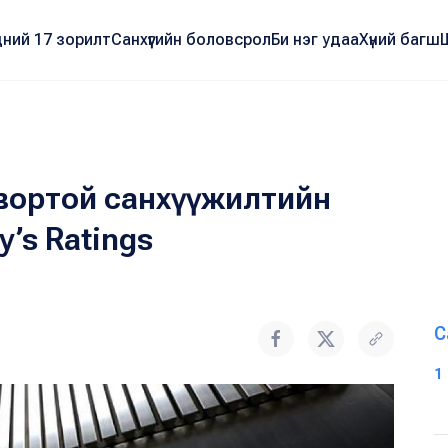
ний 17 зорилт
Санхүүгийн боловсрол
Би нэг удаа
Хүний багш
твортой санхүүжилтийн
’s Ratings
С
1