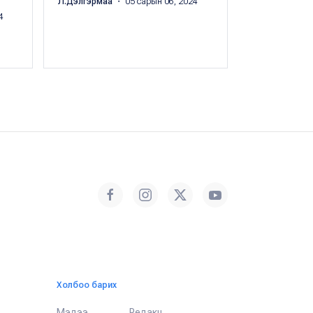
Л.Дэлгэрмаа
・ 05 сарын 06, 2024
4
Х.Оргил
・ 10 с
Холбоо барих
Мэдээ
Редакц