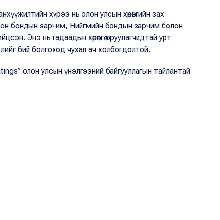
нхүүжилтийн хүрээ нь олон улсын хөрөнгийн зах
оон бондын зарчим, Нийгмийн бондын зарчим болон
цсэн. Энэ нь гадаадын хөрөнгө оруулагчидтай урт
лийг бий болгоход чухал ач холбогдолтой.
tings” олон улсын үнэлгээний байгууллагын тайлантай