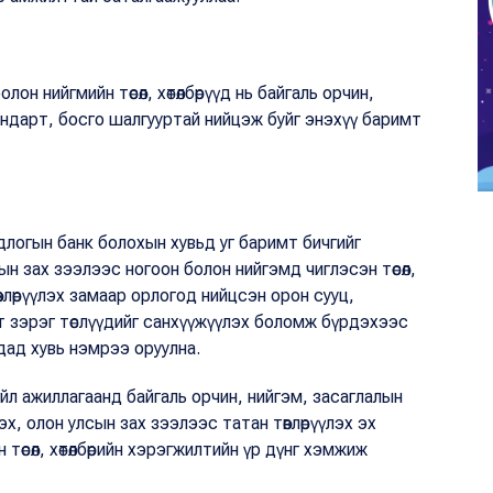
он нийгмийн төсөл, хөтөлбөрүүд нь байгаль орчин,
 стандарт, босго шалгууртай нийцэж буйг энэхүү баримт
длогын банк болохын хувьд уг баримт бичгийг
ын зах зээлээс ногоон болон нийгэмд чиглэсэн төсөл,
төвлөрүүлэх замаар орлогод нийцсэн орон сууц,
т зэрэг төслүүдийг санхүүжүүлэх боломж бүрдэхээс
дад хувь нэмрээ оруулна.
үйл ажиллагаанд байгаль орчин, нийгэм, засаглалын
, олон улсын зах зээлээс татан төвлөрүүлэх эх
төсөл, хөтөлбөрийн хэрэгжилтийн үр дүнг хэмжиж