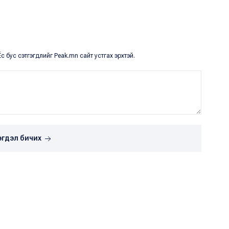
с бус сэтгэгдлийг Peak.mn сайт устгах эрхтэй.
эгдэл бичих