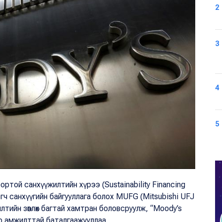
2
3
4
5
ртой санхүүжилтийн хүрээ (Sustainability Financing
ч санхүүгийн байгууллага болох MUFG (Mitsubishi UFJ
лтийн зөвлөх багтай хамтран боловсруулж, “Moody’s
ар амжилттай баталгаажууллаа.