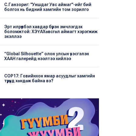
С.Ганзориг: "Уншдаг Увс аймаг"-ийг бий
болгох нь бидний хамгийн том зорилго
Эрт илрүүлбэл хавдар бүрэн эмчлэгдэх
боломжтой: ХЭҮА​Хөвсгөл аймагт хэрэгжиж
эхэллээ
“Global Silhouette” олон улсын үзэсгэлэн
ХААН галерейд нээлтээ хийлээ
COP17: Говийнхон ямар асуудлыг хамгийн
түрүүнд хөндөж байна вэ?