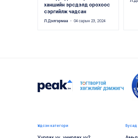
Л.Д
ханшийн эрсдэлд орохоос
сэргийлж чадсан
Л.Дэлгэрмаа
・ 04 сарын 23, 2024
Үндсэн категори
Бусад
Уурлах уу, учирлах уу?
Амьдр