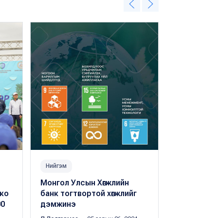
Нийгэм
Санхүүгийн б
Монгол Улсын Хөгжлийн
Хөгжлийн б
ко
банк тогтвортой хөгжлийг
хөрөнгийн з
00
дэмжинэ
ам доллар
арилжаала