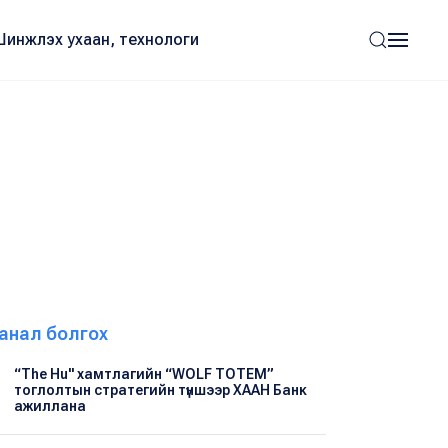
Шинжлэх ухаан, технологи
анал болгох
“The Hu" хамтлагийн “WOLF TOTEM”
тоглолтын стратегийн түншээр ХААН Банк
ажиллана