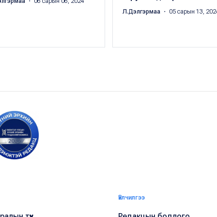
элгэрмаа
・ 06 сарын 06, 2024
Л.Дэлгэрмаа
・ 05 сарын 13, 202
Үйлчилгээ
алын түүх
Редакцын бодлого