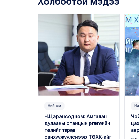
Холбоотой мэдээ
Нийгэм
Ни
Н.Цэрэнсодном: Амгалан
Чо
дулааны станцын өргөтгөлийн
цах
төслийг төгрөгөөр
аар 
санхүүжүүлснээр ТӨХК-ийг