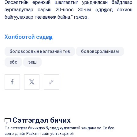
Элсэлтийн ерөнхий шалгалтыг урьдчилсан байдлаар
зургаадугаар сарын 20-ноос 30-ны өдрүүдэд зохион
байгуулахаар төлөвлөж байна." гэжээ.
Холбоотой сэдвүүд
боловсролын үнэлгээний төв
боловсролыняам
ебс
эеш
Сэтгэгдэл бичих
Та сэтгэгдэл бичихдээ бусдад хүндэтгэлтэй хандана уу. Ёс бус
сэтгэгдлийг Peak.mn сайт устгах эрхтэй.