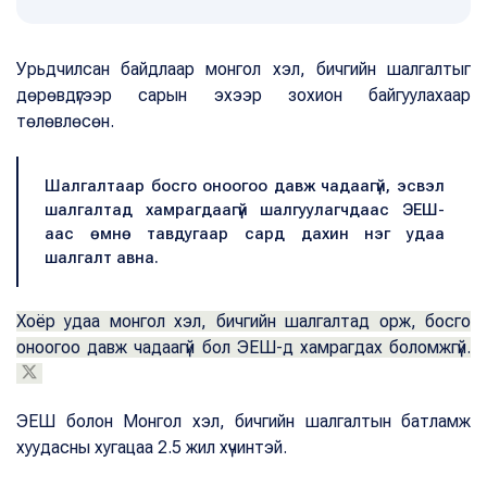
Урьдчилсан байдлаар монгол хэл, бичгийн шалгалтыг
дөрөвдүгээр сарын эхээр зохион байгуулахаар
төлөвлөсөн.
Шалгалтаар босго оноогоо давж чадаагүй, эсвэл
шалгалтад хамрагдаагүй шалгуулагчдаас ЭЕШ-
аас өмнө тавдугаар сард дахин нэг удаа
шалгалт авна.
Хоёр удаа монгол хэл, бичгийн шалгалтад орж, босго
оноогоо давж чадаагүй бол ЭЕШ-д хамрагдах боломжгүй.
ЭЕШ болон Монгол хэл, бичгийн шалгалтын батламж
хуудасны хугацаа 2.5 жил хүчинтэй.