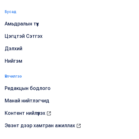
Бусад
Амьдралын түүх
Цэгцтэй Сэтгэх
Дэлхий
Нийгэм
Үйлчилгээ
Редакцын бодлого
Манай нийтлэгчид
Контент нийлүүлэх
Эвэнт дээр хамтран ажиллах