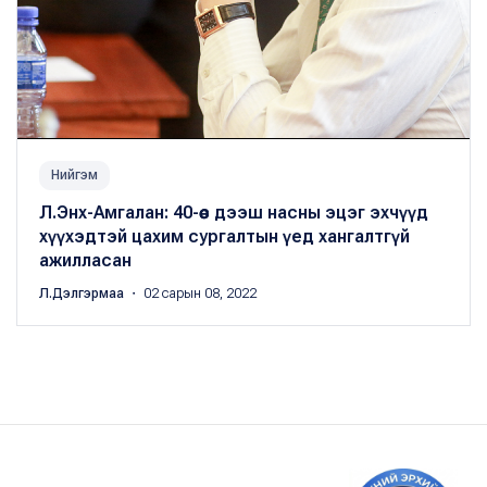
Нийгэм
Л.Энх-Амгалан: 40-өөс дээш насны эцэг эхчүүд
хүүхэдтэй цахим сургалтын үед хангалтгүй
ажилласан
Л.Дэлгэрмаа
・ 02 сарын 08, 2022