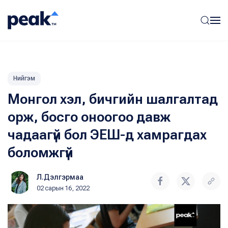
Нийгэм
Монгол хэл, бичгийн шалгалтад
орж, босго оноогоо давж
чадаагүй бол ЭЕШ-д хамрагдах
боломжгүй
Л.Дэлгэрмаа
02 сарын 16, 2022