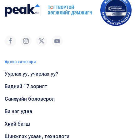
Үндсэн категори
Уурлах уу, учирлах уу?
Бидний 17 зорилт
Санхүүгийн боловсрол
Би нэг удаа
Хүний багш
Шинжлэх ухаан, технологи