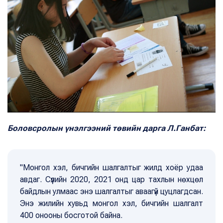
Боловсролын үнэлгээний төвийн дарга Л.Ганбат:
"Монгол хэл, бичгийн шалгалтыг жилд хоёр удаа
авдаг. Сүүлийн 2020, 2021 онд цар тахлын нөхцөл
байдлын улмаас энэ шалгалтыг аваагүй цуцлагдсан.
Энэ жилийн хувьд монгол хэл, бичгийн шалгалт
400 онооны босготой байна.