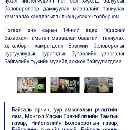
чухал чиглэлүүдийн нэг бол хүүхэд, залуусын
боловсролоор дамжуулан мазаалайг таниулах,
хамгаалах хандлагыг төлөвшүүлэх хөтөлбөр юм.
Тэгвэл энэ сарын 14-ний өдөр “Үндэсний
бахархалт амьтан мазаалай баавгайг таниулах”
хөтөлбөрт хамрагдсан Ерөнхий боловсролын
сургуулиудын сурагчдын бүтээлийн үзэсгэлэн
Байгалийн түүхийн музейд зохион байгуулагдлаа.
Байгаль орчин, уур амьсгалын өөрчлөлтийн
яам, Монгол Улсын Ерөнхийлөгчийн Тамгын
газар, Нийслэлийн Боловсролын газар,
Байгалийн түүхийн музей, Байгаль орчны