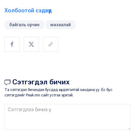
Холбоотой сэдвүүд
байгаль орчин
мазаалай
Сэтгэгдэл бичих
Та сэтгэгдэл бичихдээ бусдад хүндэтгэлтэй хандана уу. Ёс бус
сэтгэгдлийг Peak.mn сайт устгах эрхтэй.