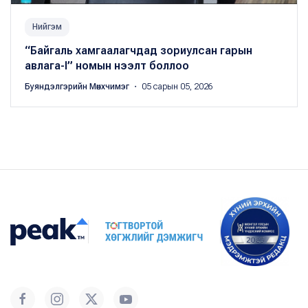
Нийгэм
“Байгаль хамгаалагчдад зориулсан гарын
авлага-I” номын нээлт боллоо
Буяндэлгэрийн Мөнхчимэг
・ 05 сарын 05, 2026