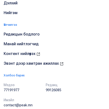
Дэлхий
Нийгэм
Үйлчилгээ
Редакцын бодлого
Манай нийтлэгчид
Контент нийлүүлэх
Эвэнт дээр хамтран ажиллах
Холбоо барих
Мэдээ
Редакц
77191977
99126085
Имэйл
contact@peak.mn