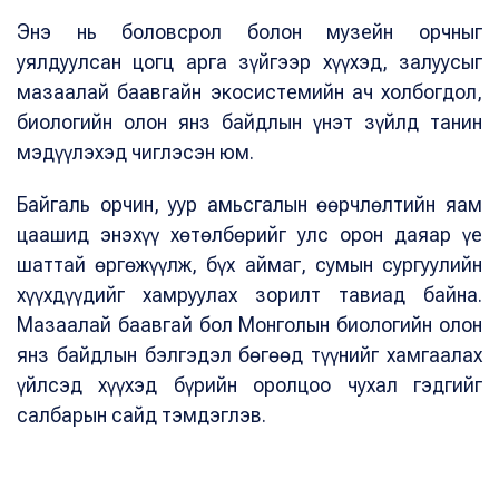
Энэ нь боловсрол болон музейн орчныг
уялдуулсан цогц арга зүйгээр хүүхэд, залуусыг
мазаалай баавгайн экосистемийн ач холбогдол,
биологийн олон янз байдлын үнэт зүйлд танин
мэдүүлэхэд чиглэсэн юм.
Байгаль орчин, уур амьсгалын өөрчлөлтийн яам
цаашид энэхүү хөтөлбөрийг улс орон даяар үе
шаттай өргөжүүлж, бүх аймаг, сумын сургуулийн
хүүхдүүдийг хамруулах зорилт тавиад байна.
Мазаалай баавгай бол Монголын биологийн олон
янз байдлын бэлгэдэл бөгөөд түүнийг хамгаалах
үйлсэд хүүхэд бүрийн оролцоо чухал гэдгийг
салбарын сайд тэмдэглэв.