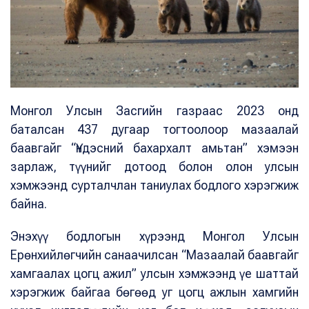
Монгол Улсын Засгийн газраас 2023 онд
баталсан 437 дугаар тогтоолоор мазаалай
баавгайг “Үндэсний бахархалт амьтан” хэмээн
зарлаж, түүнийг дотоод болон олон улсын
хэмжээнд сурталчлан таниулах бодлого хэрэгжиж
байна.
Энэхүү бодлогын хүрээнд Монгол Улсын
Ерөнхийлөгчийн санаачилсан “Мазаалай баавгайг
хамгаалах цогц ажил” улсын хэмжээнд үе шаттай
хэрэгжиж байгаа бөгөөд уг цогц ажлын хамгийн