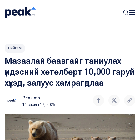
Нийгэм
Мазаалай баавгайг таниулах
үндэсний хөтөлбөрт 10,000 гаруй
хүүхэд, залуус хамрагдлаа
Peak.mn
11 сарын 17, 2025