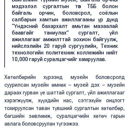
мэдээлэл сургалтын төв ТББ болон
байгаль орчин, боловсрол, соёлын
салбарын хамтын ажиллагааны үр дүнд
“Үндэсний бахархалт амьтан мазаалай
баавгайг таниулах” сургалт, үйл
ажиллагааг амжилттай зохион байгуулж,
нийслэлийн 20 гаруй сургуулийн, Техник
технологийн политехник коллежийн нийт
10,000 гаруй суралцагчийг хамруулав.
Хөтөлбөрийн хүрээнд музейн боловсролд
суурилсан музейн өмнөх – музей дэх – музейн
дараах гурван үе шаттай сургалт, үйл ажиллагааг
хэрэгжүүлж, хүүхдийн нас, сэтгэхүйн онцлогт
тохируулсан таван түвшний сургалтын хөтөлбөр,
багшийн зөвлөмж, суралцагчийн хөтөч гарын
авлага боловсруулан түгээжээ.