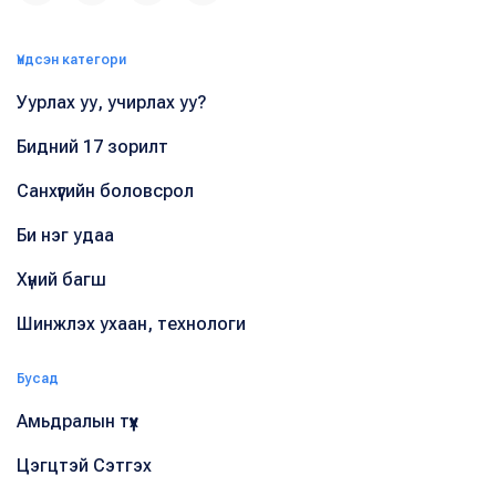
Үндсэн категори
Уурлах уу, учирлах уу?
Бидний 17 зорилт
Санхүүгийн боловсрол
Би нэг удаа
Хүний багш
Шинжлэх ухаан, технологи
Бусад
Амьдралын түүх
Цэгцтэй Сэтгэх