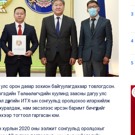
3
4
5
 улс орон даяар зохион байгуулагдахаар товлогдсон.
иргэдийн Төлөөлөгчдийн хуулинд заасны дагуу улс
 дүүргийн ИТХ-ын сонгуульд оролцохоо илэрхийлж
 хуралдаж, нам эвсэлээс ирсэн баримт бичгүүдийг
эхээр тогтоол гаргасан юм.
 хурлын 2020 оны ээлжит сонгуульд оролцохыг