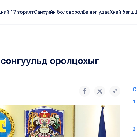
ний 17 зорилт
Санхүүгийн боловсрол
Би нэг удаа
Хүний багш
 сонгуульд оролцохыг
С
1
2