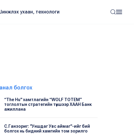
Шинжлэх ухаан, технологи
анал болгох
“The Hu" хамтлагийн “WOLF TOTEM”
тоглолтын стратегийн түншээр ХААН Банк
ажиллана
С.Ганзориг: "Уншдаг Увс аймаг"-ийг бий
болгох нь бидний хамгийн том зорилго