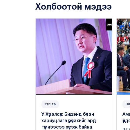
Холбоотой мэдээ
Улс төр
Ни
У.Хүрэлсүх: Бидэнд бүтэн
Ам
хариуцлага үүрүүлэхийг ард
үлд
түмнээсээ хүсэж байна
Л.Д