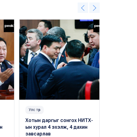
Улс төр
Улс төр
Хотын даргыг сонгох НИТХ-
Э.Бат-Үүл 
н
ын хурал 4 эхэлж, 4 дахин
С.Мөнхчул
завсарлав
татгалзса