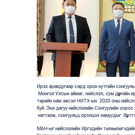
Ирэх аравдугаар сард орон нутгийн сонгууль
Монгол Улсын аймаг, нийслэл, сум дүүргийн 
төрийн нам эвсэл НИТХ-ын 2020 оны нийслэл
буй. Энэ дагуу нийслэлийн Сонгуулийн хороо
нягталж, сонгуульд оролцох намуудыг бүртг
МАН-ыг нийслэлийн Иргэдийн төлөөлөгчдийн