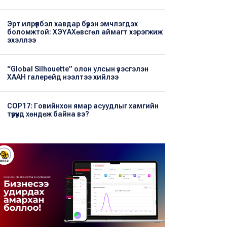
Эрт илрүүлбэл хавдар бүрэн эмчлэгдэх
боломжтой: ХЭҮА​Хөвсгөл аймагт хэрэгжиж
эхэллээ
“Global Silhouette” олон улсын үзэсгэлэн
ХААН галерейд нээлтээ хийлээ
COP17: Говийнхон ямар асуудлыг хамгийн
түрүүнд хөндөж байна вэ?