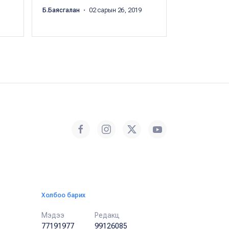
тайлбарла
Б.Баясгалан
・ 02 сарын 26, 2019
Б.Баясгалан
・
Холбоо барих
Мэдээ
Редакц
77191977
99126085