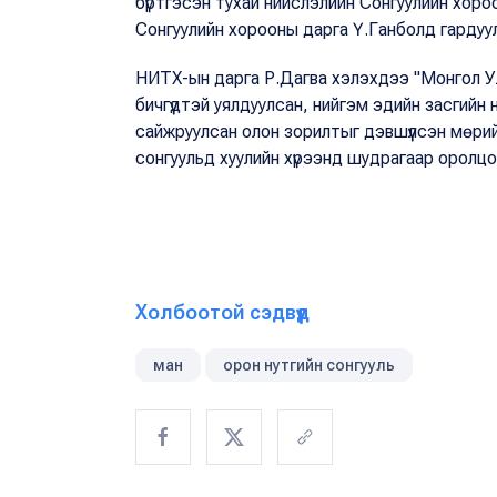
бүртгэсэн тухай нийслэлийн Сонгуулийн хор
Сонгуулийн хорооны дарга Ү.Ганболд гардуу
НИТХ-ын дарга Р.Дагва хэлэхдээ "Монгол У
бичгүүдтэй уялдуулсан, нийгэм эдийн засгийн
сайжруулсан олон зорилтыг дэвшүүлсэн мөри
сонгуульд хуулийн хүрээнд шудрагаар оролцо
Холбоотой сэдвүүд
ман
орон нутгийн сонгууль