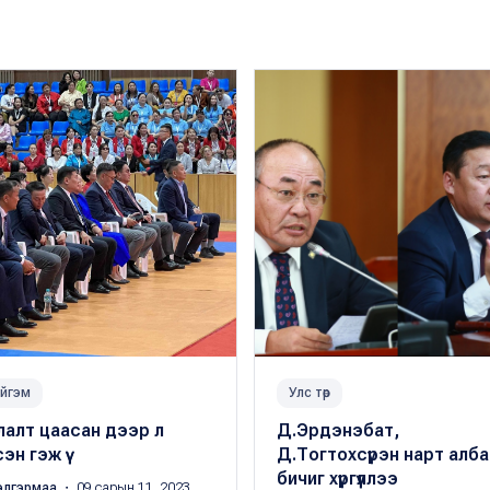
йгэм
Улс төр
лалт цаасан дээр л
Д.Эрдэнэбат,
сэн гэж үү
Д.Тогтохсүрэн нарт алба
бичиг хүргүүллээ
элгэрмаа
・ 09 сарын 11, 2023