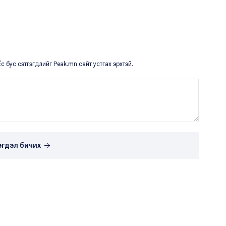
с бус сэтгэгдлийг Peak.mn сайт устгах эрхтэй.
эгдэл бичих