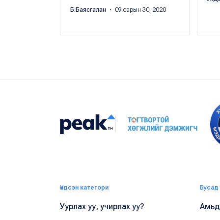
Б.Баясгалан
・ 09 сарын 30, 2020
Үндсэн категори
Бусад
Уурлах уу, учирлах уу?
Амьдр