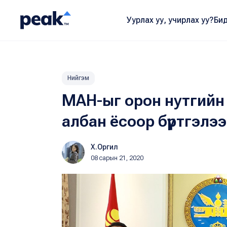
Уурлах уу, учирлах уу?
Бид
Нийгэм
МАН-ыг орон нутгийн
албан ёсоор бүртгэлээ
Х.Оргил
08 сарын 21, 2020