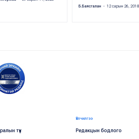
Б.Баясгалан
・ 12 сарын 26, 2018
Үйлчилгээ
алын түүх
Редакцын бодлого