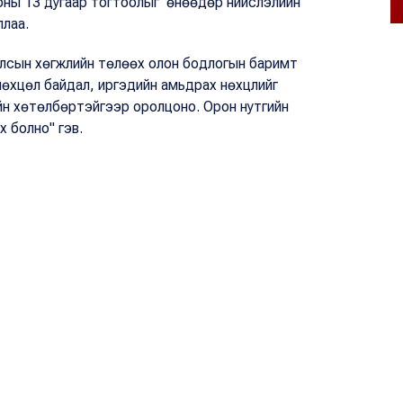
ооны 13 дугаар тогтоолыг өнөөдөр нийслэлийн
ллаа.
лсын хөгжлийн төлөөх олон бодлогын баримт
 нөхцөл байдал, иргэдийн амьдрах нөхцлийг
йн хөтөлбөртэйгээр оролцоно. Орон нутгийн
х болно" гэв.