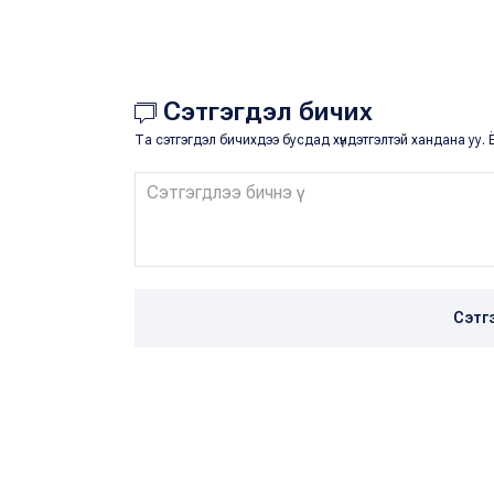
Сэтгэгдэл бичих
Та сэтгэгдэл бичихдээ бусдад хүндэтгэлтэй хандана уу. Ё
Сэтг