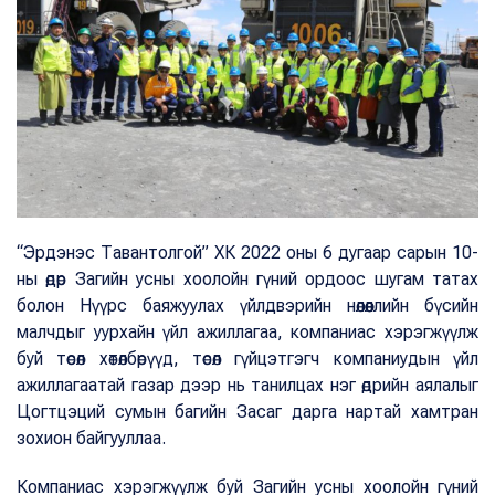
“Эрдэнэс Тавантолгой” ХК 2022 оны 6 дугаар сарын 10-
ны өдөр Загийн усны хоолойн гүний ордоос шугам татах
болон Нүүрс баяжуулах үйлдвэрийн нөлөөллийн бүсийн
малчдыг уурхайн үйл ажиллагаа, компаниас хэрэгжүүлж
буй төсөл хөтөлбөрүүд, төсөл гүйцэтгэгч компаниудын үйл
ажиллагаатай газар дээр нь танилцах нэг өдрийн аялалыг
Цогтцэций сумын багийн Засаг дарга нартай хамтран
зохион байгууллаа.
Компаниас хэрэгжүүлж буй Загийн усны хоолойн гүний