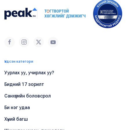
Үндсэн категори
Уурлах уу, учирлах уу?
Бидний 17 зорилт
Санхүүгийн боловсрол
Би нэг удаа
Хүний багш