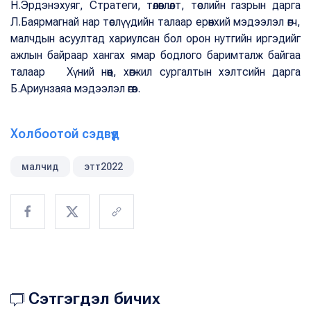
Н.Эрдэнэхуяг, Стратеги, төлөвлөлт, төслийн газрын дарга
Л.Баярмагнай нар төслүүдийн талаар ерөнхий мэдээлэл өгч,
малчдын асуултад хариулсан бол орон нутгийн иргэдийг
ажлын байраар хангах ямар бодлого баримталж байгаа
талаар Хүний нөөц, хөгжил сургалтын хэлтсийн дарга
Б.Ариунзаяа мэдээлэл өгөв.
Холбоотой сэдвүүд
малчид
этт2022
Сэтгэгдэл бичих