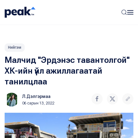
Нийгэм
Малчид "Эрдэнэс тавантолгой"
ХК-ийн үйл ажиллагаатай
танилцлаа
Л.Дэлгэрмаа
06 сарын 13, 2022