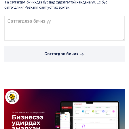
Та сэтгэгдэл бичихдээ бусдад хүндэтгэлтэй хандана уу. Ёс бус
сэтгэгдлийг Peak.mn сайт устгах эрхтэй.
Сэтгэгдэл бичих