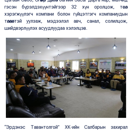
гэсэн бүрэлдэхүүнтэйгээр 32 хүн оролцож, төсөл
хэрэгжүүлэгч компани болон гүйцэтгэгч компаниудын
төлөөлөлтэй уулзаж, мэдээлэл авч, санал, солилцож,
шийдвэрлүүлэх асуудлуудаа хэлэлцэв.
“Эрдэнэс Тавантолгой” ХК-ийн Салбарын захирал