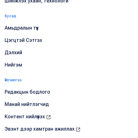
Шинжлэх ухаан, технологи
Бусад
Амьдралын түүх
Цэгцтэй Сэтгэх
Дэлхий
Нийгэм
Үйлчилгээ
Редакцын бодлого
Манай нийтлэгчид
Контент нийлүүлэх
Эвэнт дээр хамтран ажиллах