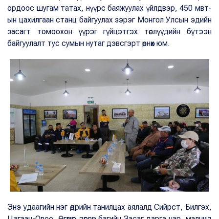
ордоос шугам татах, нүүрс баяжуулах үйлдвэр, 450 мвт-
ын цахилгаан станц байгуулах зэрэг Монгол Улсын эдийн
засагт томоохон үүрэг гүйцэтгэх төслүүдийн бүтээн
байгуулалт тус сумын нутаг дэвсгэрт өрнөх юм.
Энэ удаагийн нэг өдрийн танилцах аялалд Сийрст, Билгэх,
Цагаан-Овоо, Өгөөмөр дөрвөн багийн Засаг дарга нар, малчид