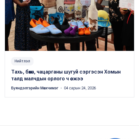
Нийтлэл
Тахь, бөхөн, чацарганы шугуй сэргэсэн Хомын
талд малчдын орлого ч өсжээ
Буяндэлгэрийн Мөнхчимэг
・ 04 сарын 24, 2026